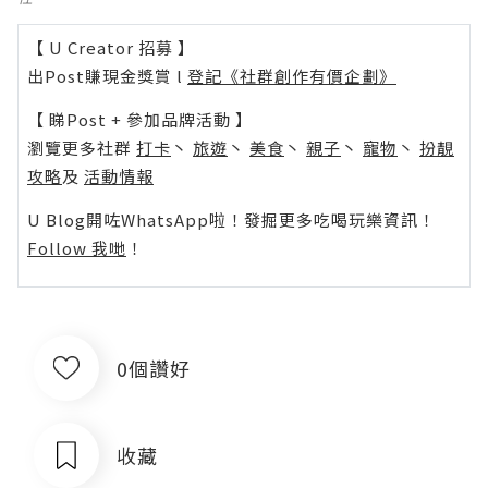
【 U Creator 招募 】
出Post賺現金獎賞 l
登記《社群創作有價企劃》
【 睇Post + 參加品牌活動 】
瀏覽更多社群
打卡
丶
旅遊
丶
美食
丶
親子
丶
寵物
丶
扮靚
攻略
及
活動情報
U Blog開咗WhatsApp啦！發掘更多吃喝玩樂資訊！
Follow 我哋
！
0個讚好
收藏