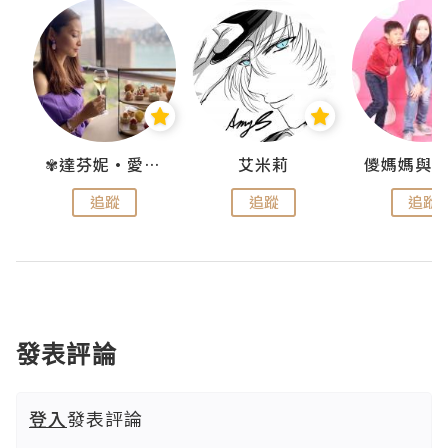
點滴
✾達芬妮•愛孩子•愛生活✾
艾米莉
追蹤
追蹤
追蹤
發表評論
登入
發表評論