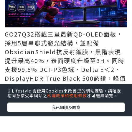
GO27Q32搭載三星最新QD-OLED面板，
採用5層串聯式發光結構，並配備
ObsidianShield抗反射鍍膜，黑階表現
提升最高40%，表面硬度升級至3H。同時
支援99.5% DCI-P3色域、Delta E＜2、
DisplayHDR True Black 500認證，峰值
亮度最高1300尼特。
U Lifestyle 會使用Cookies來改善您的網站體驗，請確定
您同意接受本網站之
私隱政策和使用條款
才可繼續瀏覽。
在電競體驗方面，顯示器支援NVIDIA G-
我已閱讀及同意
SYNC、AMD FreeSync Premium Pro及
OLED VRR Anti-Flicker防閃爍技術，並
加入戰術準星、黑平衡等功能，可進一步