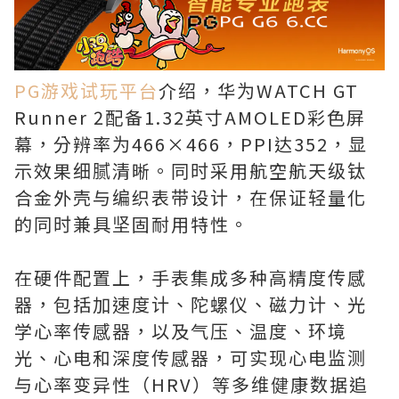
PG游戏试玩平台
介绍，华为WATCH GT
Runner 2配备1.32英寸AMOLED彩色屏
幕，分辨率为466×466，PPI达352，显
示效果细腻清晰。同时采用航空航天级钛
合金外壳与编织表带设计，在保证轻量化
的同时兼具坚固耐用特性。
在硬件配置上，手表集成多种高精度传感
器，包括加速度计、陀螺仪、磁力计、光
学心率传感器，以及气压、温度、环境
光、心电和深度传感器，可实现心电监测
与心率变异性（HRV）等多维健康数据追