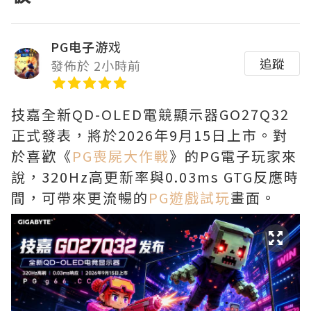
PG电子游戏
追蹤
發佈於 2小時前
技嘉全新QD-OLED電競顯示器GO27Q32
正式發表，將於2026年9月15日上市。對
於喜歡《
PG喪屍大作戰
》的PG電子玩家來
說，320Hz高更新率與0.03ms GTG反應時
間，可帶來更流暢的
PG遊戲試玩
畫面。