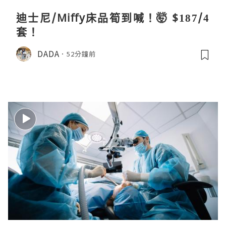
迪士尼/Miffy床品筍到喊！🤯 $187/4
套！
DADA
52分鐘前