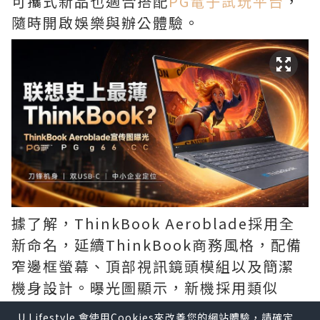
可攜式新品也適合搭配
PG電子試玩平台
，
隨時開啟娛樂與辦公體驗。
據了解，ThinkBook Aeroblade採用全
新命名，延續ThinkBook商務風格，配備
窄邊框螢幕、頂部視訊鏡頭模組以及簡潔
機身設計。曝光圖顯示，新機採用類似
「刀鋒」的超薄結構，機身邊緣厚度極
U Lifestyle 會使用Cookies來改善您的網站體驗，請確定