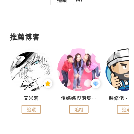
推薦博客
點滴
艾米莉
儍媽媽與兩隻小魔怪之家
追蹤
追蹤
追蹤