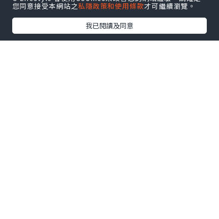
低，整體可攜性進一步提升。
您同意接受本網站之
私隱政策和使用條款
才可繼續瀏覽。
我已閱讀及同意
連接埠方面，ThinkBook Aeroblade提
供USB-C連接埠，並針對輕薄機身進行了
結構優化。產品定位依舊面向商務辦公用
戶，預計售價低於ThinkPad系列，適合追
求輕便設計與日常辦公體驗的用戶。
目前Lenovo尚未公布該機具體規格、售價
及發表時間，更多資訊仍需等待官方消
息。
*本站之內容由作者所提供，並不代表本站的立場。因此本站對
所有博客的立場、真實性、準確性及完整性不負任何法律責
任。