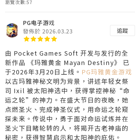
瀏覽次數:57
PG电子游戏
追蹤
發佈於 2026.03.23
由 Pocket Games Soft 开发与发行的全
新作品 《玛雅黄金 Mayan Destiny》 已
于2026年3月20日上线。
PG玛雅黄金游戏
以古玛雅神秘文明为背景，讲述年轻女祭
司 Ixil 被太阳神选中，获得掌控神秘“命
运之轮”的神力。在盛大节日的夜晚，她
点燃圣火、完成神圣仪式，用命运之轮窥
探未来。传说中，勇于面对命运试炼并在
圣火下目睹轮转的人，将揭开古老神庙的
秘密，获得智慧启示和太阳神的庇佑。