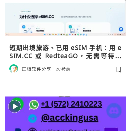
短期出境旅游、已用 eSIM 手机：用 e
SIM.CC 或 RedteaGO，无需等待收
货。需要“当地号码 + 通话短信”（如
正版软件分享
2小時前
打车、外卖、客户联络）：优先 Redt
eaGO（明确提供通话短信套餐）。长