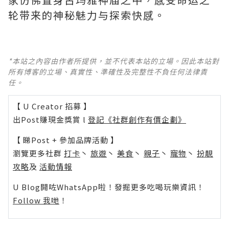
轮带来的神秘魅力与探索快感。
*本站之內容由作者所提供，並不代表本站的立場。因此本站對
所有博客的立場、真實性、準確性及完整性不負任何法律責
任。
【 U Creator 招募 】
出Post賺現金獎賞 l
登記《社群創作有價企劃》
【 睇Post + 參加品牌活動 】
瀏覽更多社群
打卡
丶
旅遊
丶
美食
丶
親子
丶
寵物
丶
扮靚
攻略
及
活動情報
U Blog開咗WhatsApp啦！發掘更多吃喝玩樂資訊！
Follow 我哋
！