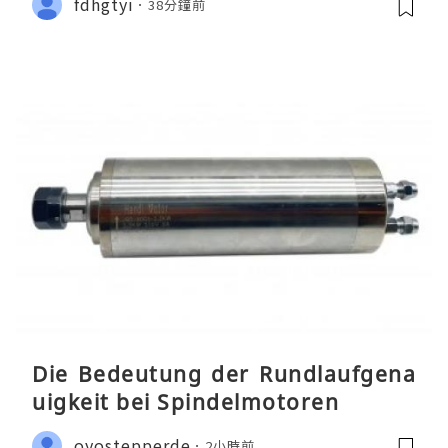
fdhgtyi
38分鐘前
Die Bedeutung der Rundlaufgena
uigkeit bei Spindelmotoren
oyostepperde
2小時前