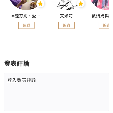
點滴
✾達芬妮•愛孩子•愛生活✾
艾米莉
追蹤
追蹤
追蹤
發表評論
登入
發表評論