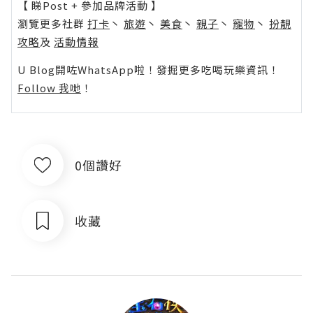
【 睇Post + 參加品牌活動 】
瀏覽更多社群
打卡
丶
旅遊
丶
美食
丶
親子
丶
寵物
丶
扮靚
攻略
及
活動情報
U Blog開咗WhatsApp啦！發掘更多吃喝玩樂資訊！
Follow 我哋
！
0個讚好
收藏