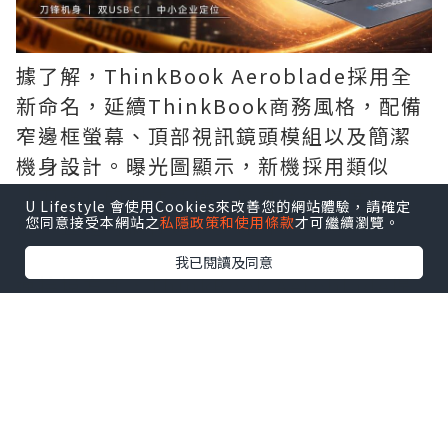
據了解，ThinkBook Aeroblade採用全
新命名，延續ThinkBook商務風格，配備
窄邊框螢幕、頂部視訊鏡頭模組以及簡潔
機身設計。曝光圖顯示，新機採用類似
「刀鋒」的超薄結構，機身邊緣厚度極
U Lifestyle 會使用Cookies來改善您的網站體驗，請確定
低，整體可攜性進一步提升。
您同意接受本網站之
私隱政策和使用條款
才可繼續瀏覽。
我已閱讀及同意
連接埠方面，ThinkBook Aeroblade提
供USB-C連接埠，並針對輕薄機身進行了
結構優化。產品定位依舊面向商務辦公用
戶，預計售價低於ThinkPad系列，適合追
求輕便設計與日常辦公體驗的用戶。