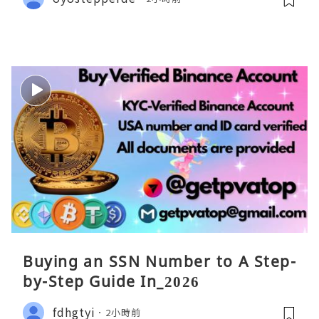
Buying an SSN Number to A Step-
by-Step Guide In_2026
fdhgtyi
2小時前