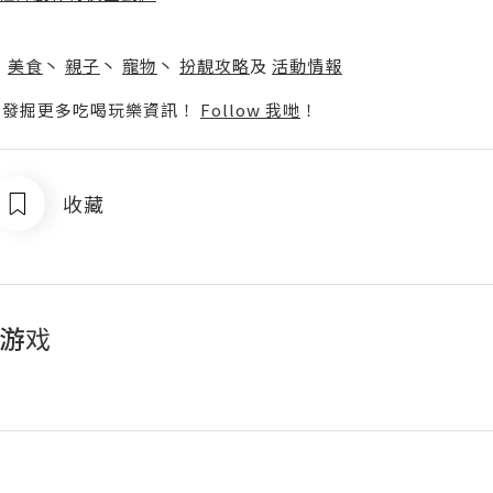
】
丶
美食
丶
親子
丶
寵物
丶
扮靚攻略
及
活動情報
p啦！發掘更多吃喝玩樂資訊！
Follow 我哋
！
收藏
子游戏