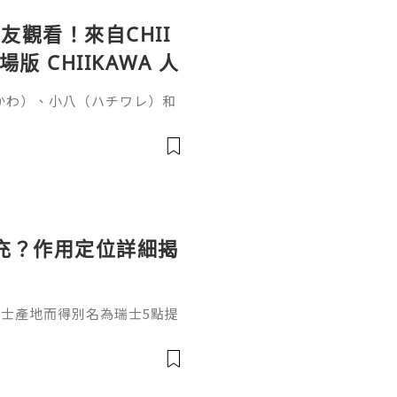
觀看！來自CHII
 CHIIKAWA 人
いかわ）、小八（ハチワレ）和
否很難想像會與恐怖故事有
秘密》（映画ちいかわ 人魚の
時候，突然收到一張傳單，邀
單的討伐任務就能獲得100
雖然水獺（ラッコ）覺得傳單
充？作用定位詳細揭
和瑞士產地而得別名為瑞士5點提
，在打之前先來瞭解它是什
填充效果嗎？結合它的產品定
獨特作用邏輯瑞士5點提升針是
純度透明質酸，不含化學交聯試