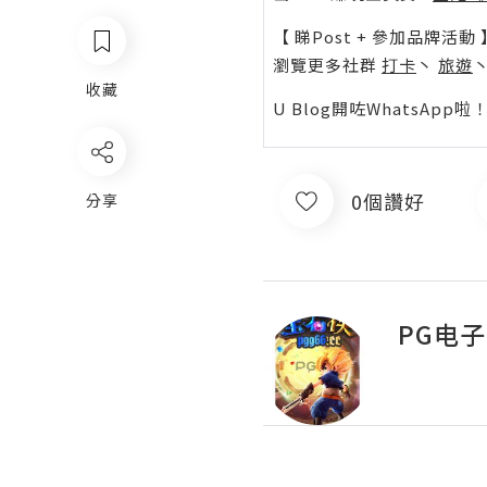
【 睇Post + 參加品牌活動 
瀏覽更多社群
打卡
丶
旅遊
收藏
U Blog開咗WhatsAp
0個讚好
分享
PG电