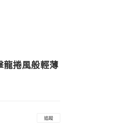
有目前市場上頂尖的透明質酸
G直擊龍捲風般輕薄
追蹤