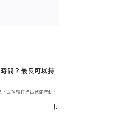
長時間？最長可以持
充，去輕鬆打造出飽滿流動、
女針。打針能長效維持效果卻
間？這個問題要從它的核心成
於普通玻尿酸的長效再生邏輯
復原樣的普通玻尿酸不同，伊
增生劑，少女針的長效性來自雙