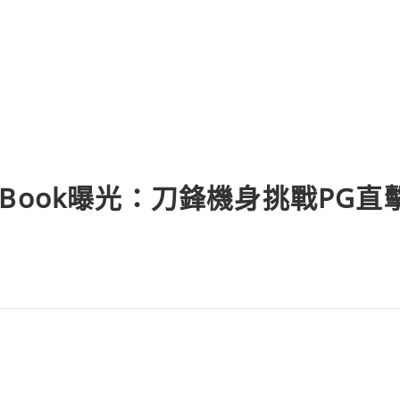
劑BDDE，安全性高、副作用少，還擁
濃度，單支含有64mg
hinkBook曝光：刀鋒機身挑戰P