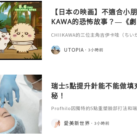
【日本の映画】不適合小朋友
KAWA的恐怖故事？—《劇場版
魚島的秘密》
CHIIKAWA的三位主角吉伊卡哇（ち
兔兔（ウサギ）的外型都非常可愛，是
關？《劇場版 CHIIKAWA 人魚島的
UTOPIA
3小時前
島のひみつ）講述兔兔在草地上休息的
請他們到特別的島嶼，只要在島上完成簡
倍報酬，更有免費的限定拉麵與甜品，
的內容有點奇怪，不過最後還
瑞士5點提升針能不能做填
秘！
Profhilo因獨特的5點重塑臉部打法
升針。在世界範圍內收穫了不少好口碑
麼？它有什麼效果？瑞士5點提升針有
愛美新世界
3小時前
位就能得到清晰的答案。1.生物重塑的
依託物理專利NAHYCO技術生產的高