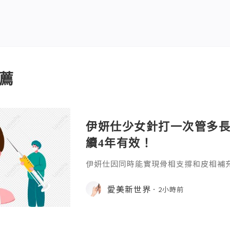
薦
伊妍仕少女針打一次管多
續4年有效！
伊妍仕因同時能實現骨相支撐和皮相補
緊致有彈性的年輕面容，所以又稱為少
非永久，伊妍仕少女針打一次管多長時
愛美新世界
2小時前
分邏輯和不同劑型的差異說起。1.區別
和僅做表層修飾填充、吸收後就快速恢
妍仕Ellansé為再生材料的膠原蛋白
重成分的協同作用：CMC凝膠載體