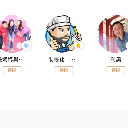
儍媽媽與兩隻小魔怪之家
裝修佬 - 香港一站式網上裝修平台
利奧
追蹤
追蹤
追蹤