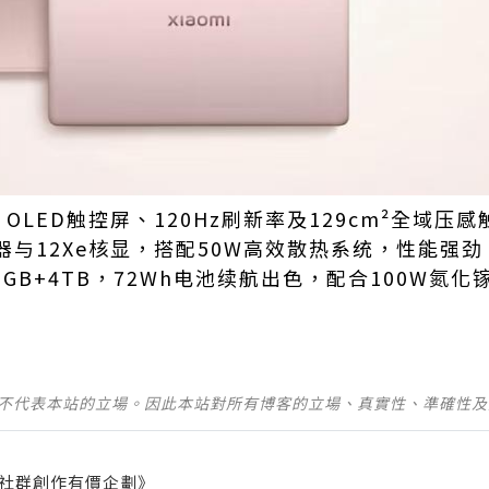
1K OLED触控屏、120Hz刷新率及129cm²全域
8H处理器与12Xe核显，搭配50W高效散热系统，性能强
32GB+4TB，72Wh电池续航出色，配合100W
並不代表本站的立場。因此本站對所有博客的立場、真實性、準確性
社群創作有價企劃》