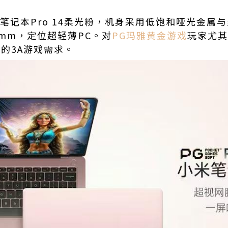
笔记本Pro 14柔光粉，机身采用低饱和哑光金属
95mm，定位超轻薄PC。对
PG玛雅黄金游戏
玩家尤其
玩
的3A游戏需求。