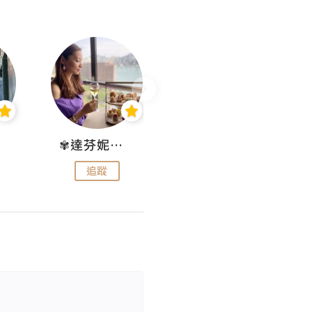
✾達芬妮•愛孩子•愛生活✾
wendysugar享受生活gogogo
追蹤
追蹤