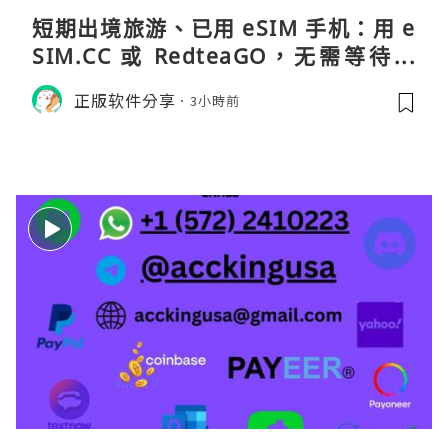
短期出境旅游、已用 eSIM 手机：用 e
SIM.CC 或 RedteaGO，无需等待收
货。需要“当地号码 + 通话短信”（如
正版软件分享
3小時前
打车、外卖、客户联络）：优先 Redt
eaGO（明确提供通话短信套餐）。长