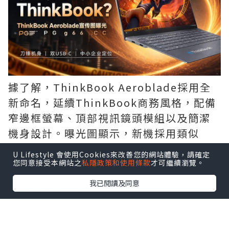
據了解，ThinkBook Aeroblade採用全
新命名，延續ThinkBook商務風格，配備
窄邊框螢幕、頂部視訊鏡頭模組以及簡潔
機身設計。曝光圖顯示，新機採用類似
「刀鋒」的超薄結構，機身邊緣厚度極
U Lifestyle 會使用Cookies來改善您的網站體驗，請確定
低，整體可攜性進一步提升。
您同意接受本網站之
私隱政策和使用條款
才可繼續瀏覽。
我已閱讀及同意
連接埠方面，ThinkBook Aeroblade提
供USB-C連接埠，並針對輕薄機身進行了
結構優化。產品定位依舊面向商務辦公用