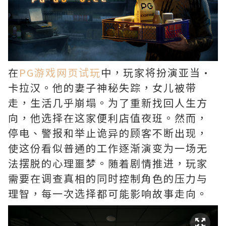
在
PG游戏网页试玩
中，玩家将扮演亚当·
卡拉汉。他的妻子神秘失踪，女儿被带
走，生活几乎崩塌。为了重新找回人生方
向，他选择在这家便利店值夜班。然而，
停电、警报和举止诡异的顾客不断出现，
使这份看似普通的工作逐渐演变为一场无
法摆脱的心理噩梦。随着剧情推进，玩家
需要在调查真相的同时控制角色的压力与
理智，每一次选择都可能影响故事走向。