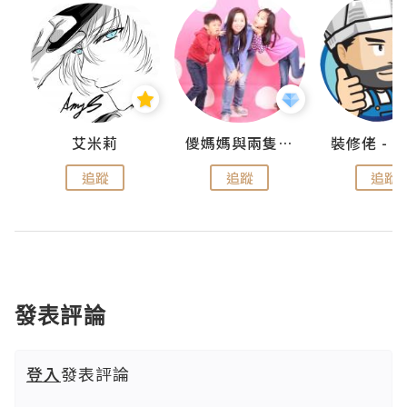
點滴
艾米莉
儍媽媽與兩隻小魔怪之家
追蹤
追蹤
追蹤
發表評論
登入
發表評論