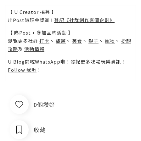
【 U Creator 招募 】
出Post賺現金獎賞 l
登記《社群創作有價企劃》
【 睇Post + 參加品牌活動 】
瀏覽更多社群
打卡
丶
旅遊
丶
美食
丶
親子
丶
寵物
丶
扮靚
攻略
及
活動情報
U Blog開咗WhatsApp啦！發掘更多吃喝玩樂資訊！
Follow 我哋
！
0個讚好
收藏