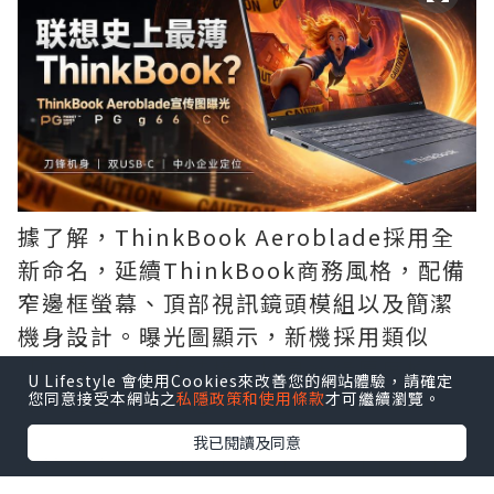
據了解，ThinkBook Aeroblade採用全
新命名，延續ThinkBook商務風格，配備
窄邊框螢幕、頂部視訊鏡頭模組以及簡潔
機身設計。曝光圖顯示，新機採用類似
「刀鋒」的超薄結構，機身邊緣厚度極
U Lifestyle 會使用Cookies來改善您的網站體驗，請確定
低，整體可攜性進一步提升。
您同意接受本網站之
私隱政策和使用條款
才可繼續瀏覽。
我已閱讀及同意
連接埠方面，ThinkBook Aeroblade提