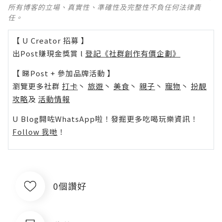
所有博客的立場、真實性、準確性及完整性不負任何法律責
任。
【 U Creator 招募 】
出Post賺現金獎賞 l
登記《社群創作有價企劃》
【 睇Post + 參加品牌活動 】
瀏覽更多社群
打卡
丶
旅遊
丶
美食
丶
親子
丶
寵物
丶
扮靚
攻略
及
活動情報
U Blog開咗WhatsApp啦！發掘更多吃喝玩樂資訊！
Follow 我哋
！
0個讚好