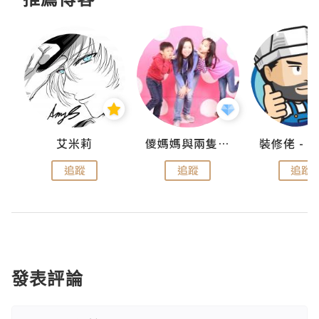
點滴
艾米莉
儍媽媽與兩隻小魔怪之家
追蹤
追蹤
追蹤
發表評論