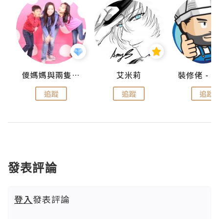
點滴
儍媽媽與兩隻小魔怪之家
艾米莉
追蹤
追蹤
追蹤
發表評論
登入
發表評論