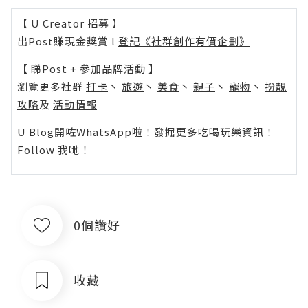
【 U Creator 招募 】
出Post賺現金獎賞 l
登記《社群創作有價企劃》
【 睇Post + 參加品牌活動 】
瀏覽更多社群
打卡
丶
旅遊
丶
美食
丶
親子
丶
寵物
丶
扮靚
攻略
及
活動情報
U Blog開咗WhatsApp啦！發掘更多吃喝玩樂資訊！
Follow 我哋
！
0個讚好
收藏