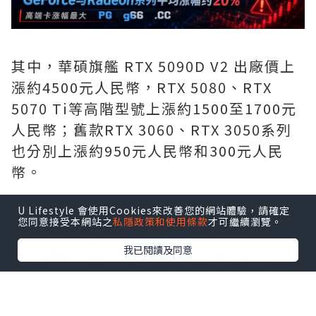
其中，華碩旗艦 RTX 5090D V2 出廠價上
漲約4500元人民幣，RTX 5080、RTX
5070 Ti等高階型號上漲約1500至1700元
人民幣；舊款RTX 3060、RTX 3050系列
也分別上漲約950元人民幣和300元人民
幣。
U Lifestyle 會使用Cookies來改善您的網站體驗，請確定
AMD Radeon同樣受到影響，華碩RX
您同意接受本網站之
私隱政策和使用條款
才可繼續瀏覽。
9070 XT上漲約1150元人民幣，RX 9060
我已閱讀及同意
XT上漲500至650元人民幣，RX 7650
GRE上漲約330元人民幣，技嘉Radeon系
列也出現200至650元人民幣不等的漲幅。