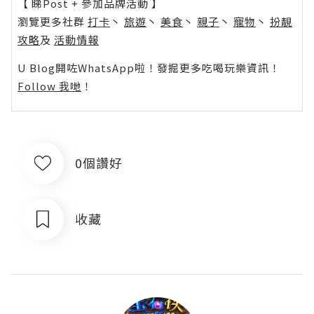
【 睇Post + 參加品牌活動 】
瀏覽更多社群
打卡
丶
旅遊
丶
美食
丶
親子
丶
寵物
丶
扮靚
攻略
及
活動情報
U Blog開咗WhatsApp啦！發掘更多吃喝玩樂資訊！
Follow 我哋
！
0個讚好
收藏