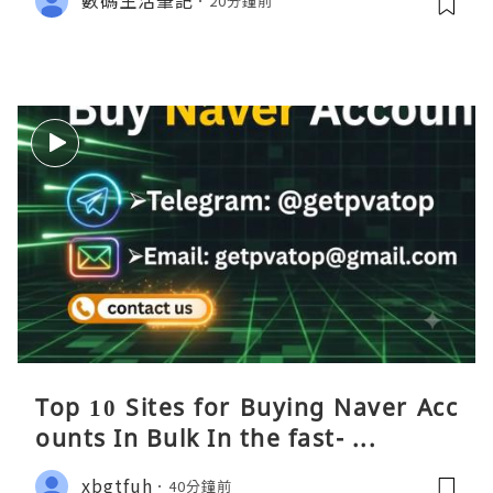
數碼生活筆記
20分鐘前
Top 10 Sites for Buying Naver Acc
ounts In Bulk In the fast- ...
xbgtfuh
40分鐘前