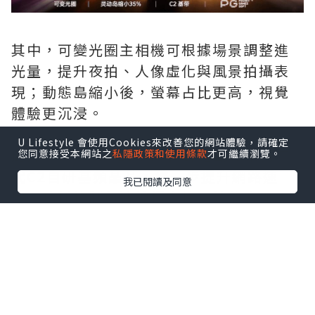
其中，可變光圈主相機可根據場景調整進
光量，提升夜拍、人像虛化與風景拍攝表
現；動態島縮小後，螢幕占比更高，視覺
體驗更沉浸。
U Lifestyle 會使用Cookies來改善您的網站體驗，請確定
此外，iPhone 18 Pro預計搭載蘋果第二
您同意接受本網站之
私隱政策和使用條款
才可繼續瀏覽。
代C2自研基頻晶片，進一步提升網路速
我已閱讀及同意
度、功耗控制與連線穩定性。效能方面，
全新2nm製程A20 Pro晶片搭配WMCM封
裝技術，將帶來更強悍效能、更低功耗及
更出色的AI運算能力，有望成為近年來升
級幅度最大的一代Pro旗艦。