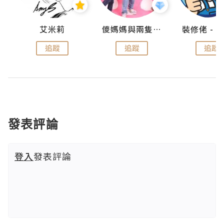
點滴
艾米莉
儍媽媽與兩隻小魔怪之家
追蹤
追蹤
追蹤
發表評論
登入
發表評論