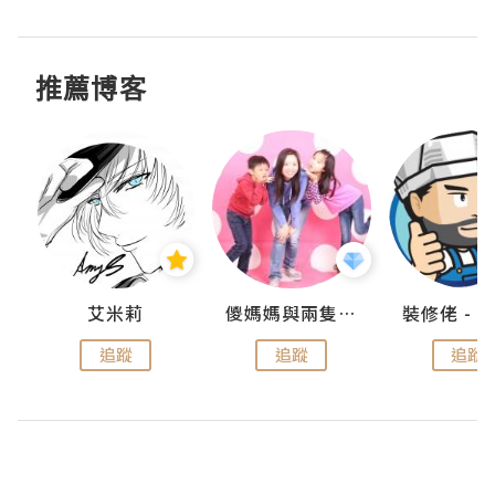
推薦博客
點滴
艾米莉
儍媽媽與兩隻小魔怪之家
追蹤
追蹤
追蹤