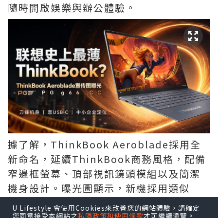
隨時開啟娛樂與辦公體驗。
據了解，ThinkBook Aeroblade採用全
新命名，延續ThinkBook商務風格，配備
窄邊框螢幕、頂部視訊鏡頭模組以及簡潔
機身設計。曝光圖顯示，新機採用類似
「刀鋒」的超薄結構，機身邊緣厚度極
U Lifestyle 會使用Cookies來改善您的網站體驗，請確定
低，整體可攜性進一步提升。
您同意接受本網站之
私隱政策和使用條款
才可繼續瀏覽。