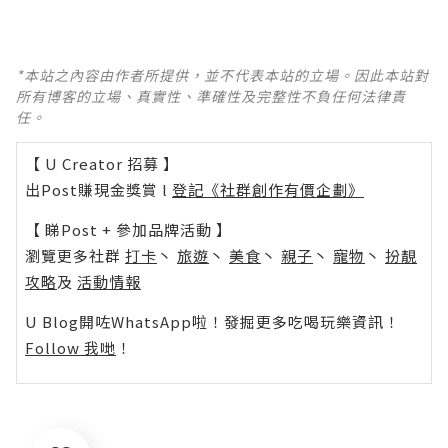
*本站之內容由作者所提供，並不代表本站的立場。因此本站對
所有博客的立場、真實性、準確性及完整性不負任何法律責
任。
【 U Creator 招募 】
出Post賺現金獎賞 l
登記《社群創作有價企劃》
【 睇Post + 參加品牌活動 】
瀏覽更多社群
打卡
丶
旅遊
丶
美食
丶
親子
丶
寵物
丶
扮靚
攻略
及
活動情報
U Blog開咗WhatsApp啦！發掘更多吃喝玩樂資訊！
Follow 我哋
！