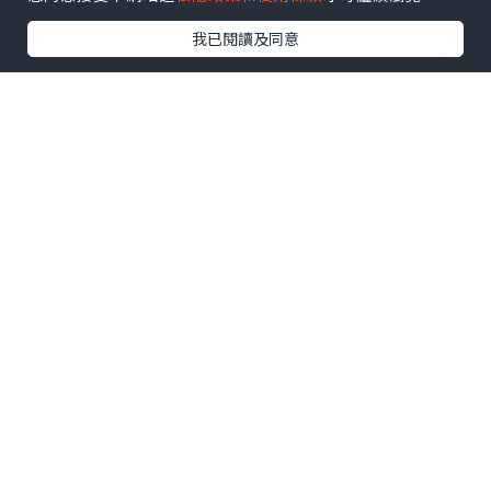
我已閱讀及同意
連接埠方面，ThinkBook Aeroblade提
供USB-C連接埠，並針對輕薄機身進行了
結構優化。產品定位依舊面向商務辦公用
戶，預計售價低於ThinkPad系列，適合追
求輕便設計與日常辦公體驗的用戶。
目前Lenovo尚未公布該機具體規格、售價
及發表時間，更多資訊仍需等待官方消
息。
*本站之內容由作者所提供，並不代表本站的立場。因此本站對
所有博客的立場、真實性、準確性及完整性不負任何法律責
任。