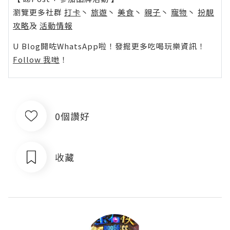
瀏覽更多社群
打卡
丶
旅遊
丶
美食
丶
親子
丶
寵物
丶
扮靚
攻略
及
活動情報
U Blog開咗WhatsApp啦！發掘更多吃喝玩樂資訊！
Follow 我哋
！
0個讚好
收藏