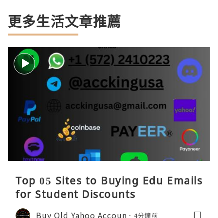
更多生活文章推薦
Top 05 Sites to Buying Edu Emails
for Student Discounts
Buy Old Yahoo Accoun
4分鐘前