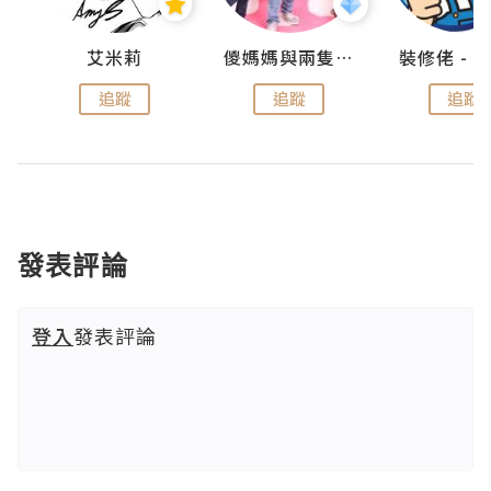
點滴
艾米莉
儍媽媽與兩隻小魔怪之家
追蹤
追蹤
追蹤
發表評論
登入
發表評論