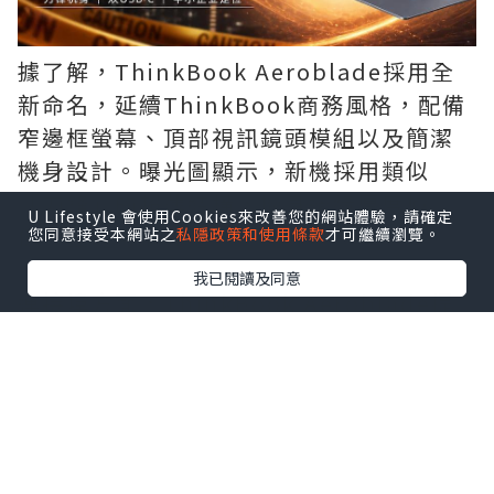
據了解，ThinkBook Aeroblade採用全
新命名，延續ThinkBook商務風格，配備
窄邊框螢幕、頂部視訊鏡頭模組以及簡潔
機身設計。曝光圖顯示，新機採用類似
「刀鋒」的超薄結構，機身邊緣厚度極
U Lifestyle 會使用Cookies來改善您的網站體驗，請確定
低，整體可攜性進一步提升。
您同意接受本網站之
私隱政策和使用條款
才可繼續瀏覽。
我已閱讀及同意
連接埠方面，ThinkBook Aeroblade提
供USB-C連接埠，並針對輕薄機身進行了
結構優化。產品定位依舊面向商務辦公用
戶，預計售價低於ThinkPad系列，適合追
求輕便設計與日常辦公體驗的用戶。