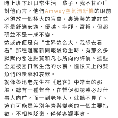
時上班下班日常生活一輩子，我不甘心!”
對他而言，他們
Amway空氣清新機
的眼前
必須放一個極大的盲盒，裏邊裝的或許並
不是舒適安逸、優越、寧靜、富裕，但起
碼並不是一成不變。
這或許便是有“世界這么大，我想去看
看”那種離職新聞報道發生時，有那么多
默默的關注點贊和凡心所向的評價。這些
全是被困日常生活的水裏，憧憬天上的雙
魚們的羨慕和哀歎。
就像魯迅老先生在《過客》中常寫的那
般，總有一種聲音，在督促和誘惑必殺仕
事人向前，而一到老年人，就聽不見了。
這有可能是差別年青與變老的一個主要指
數，不相幹貶褒，僅僅客觀事實。