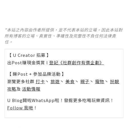
*本站之內容由作者所提供，並不代表本站的立場。因此本站對
所有博客的立場、真實性、準確性及完整性不負任何法律責
任。
【 U Creator 招募 】
出Post賺現金獎賞 l
登記《社群創作有價企劃》
【 睇Post + 參加品牌活動 】
瀏覽更多社群
打卡
丶
旅遊
丶
美食
丶
親子
丶
寵物
丶
扮靚
攻略
及
活動情報
U Blog開咗WhatsApp啦！發掘更多吃喝玩樂資訊！
Follow 我哋
！