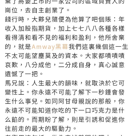
棄了將要上市的一家公司的區域負責人的
崗位，去自主創業了。
餞行時，大夥兒隨便為他算了吧個賬：年
收入加股指期貨，加上七七八八各種各樣
看得清和看不見的褔利和盈利，他所舍棄
的，就是
Amway黑幕
我們這裏幾個這一生
不太可能望塵莫及的資本。大家都嘖嘖嘖
哀歎，八分成他，二分成自身，真心誠意
遺憾了一把。
馬兄說：人生最大的韻味，就取決於它可
變性上。你永遠不可能了解下一秒鍾會發
生什么事兒。如同阿甘母親說的那般，你
永遠不可能知道你吃的下一口巧克力是什
么餡的。而期盼了解，則是引誘和促進你
往前走的最大的驅動力。