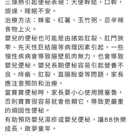
三燥熱引起便秘表現：大便幹結，口幹，
煩燥，睡眠不安。
治療方法：蜂蜜、紅薯、玉竹粥、忌辛辣
食物上火。
嬰兒的便秘也可能是由諸如肛裂、肛門狹
窄、先天性巨結腸等病理因素引起。一些
慢性疾病會導致腸壁肌肉無力，也會導致
嬰兒便秘。嬰兒長期便秘容易引起營養不
良、痔瘡、肛裂、直腸脫垂等問題，家長
應注意預防和治療。
當寶寶便秘時，家長要小心使用開塞魯，
否則寶寶很容易就會依賴它，導致更嚴重
的頑固性便秘。
有助預防嬰兒濕疹或
嬰兒便秘
，讓BB快樂
成⾧，啟夢童年。