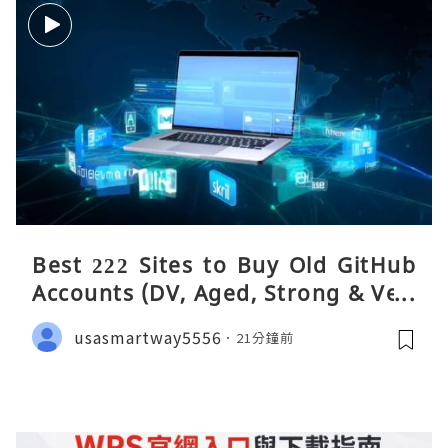
Best 222 Sites to Buy Old GitHub
Accounts (DV, Aged, Strong & Veri
fied)
usasmartway5556
21分鐘前