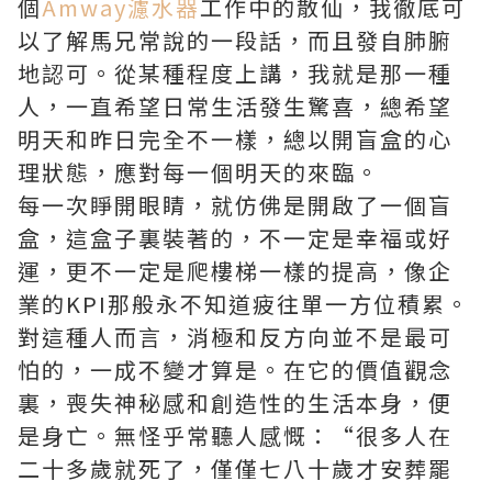
個
Amway濾水器
工作中的散仙，我徹底可
以了解馬兄常說的一段話，而且發自肺腑
地認可。從某種程度上講，我就是那一種
人，一直希望日常生活發生驚喜，總希望
明天和昨日完全不一樣，總以開盲盒的心
理狀態，應對每一個明天的來臨。
每一次睜開眼睛，就仿佛是開啟了一個盲
盒，這盒子裏裝著的，不一定是幸福或好
運，更不一定是爬樓梯一樣的提高，像企
業的KPI那般永不知道疲往單一方位積累。
對這種人而言，消極和反方向並不是最可
怕的，一成不變才算是。在它的價值觀念
裏，喪失神秘感和創造性的生活本身，便
是身亡。無怪乎常聽人感慨：“很多人在
二十多歲就死了，僅僅七八十歲才安葬罷