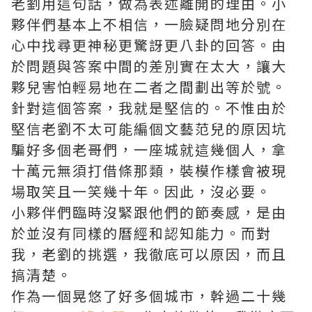
老劉用這句話，做為表述離開的理由。小
夥伴們基本上不相信，一臉疑問地分別在
心中找尋更神秘更驚訝更八卦的回答。由
於問題與答案中間的差別實在太大，讓大
夥兒害怕輕易地在二者之間劃出等於號。
針對這個答案，我就是堅信的。不惟由於
堅信老劉不太可能編個文藝范兒的原因坑
騙好多個老哥們，一座城就這幾個人，拿
十萬元無須打借條那類，裝模作樣會被現
場取笑且一笑幾十年。因此，沒必要。
小夥伴們臨時沒緊跟他們的節奏感，是由
於並沒有同樣的曆經和認知能力。而對
我，老劉的挑選，我徹底可以原因，而且
搞清楚。
作為一個晃悠了好多個城市，幹過二十幾