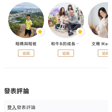
 Swan
暟媽與暟爸
和牛B的成長日記
文珊 ManS
追蹤
追蹤
追蹤
發表評論
登入
發表評論