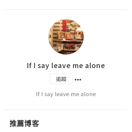
If I say leave me alone
追蹤
If I say leave me alone
推薦博客