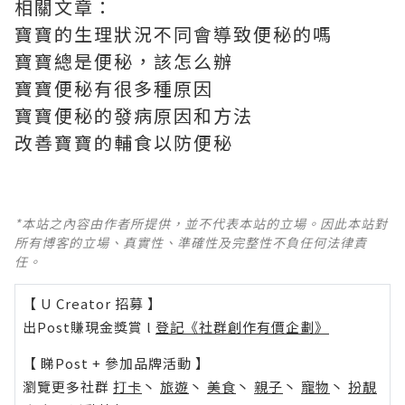
相關文章：
寶寶的生理狀況不同會導致便秘的嗎
寶寶總是便秘，該怎么辦
寶寶便秘有很多種原因
寶寶便秘的發病原因和方法
改善寶寶的輔食以防便秘
*本站之內容由作者所提供，並不代表本站的立場。因此本站對
所有博客的立場、真實性、準確性及完整性不負任何法律責
任。
【 U Creator 招募 】
出Post賺現金獎賞 l
登記《社群創作有價企劃》
【 睇Post + 參加品牌活動 】
瀏覽更多社群
打卡
丶
旅遊
丶
美食
丶
親子
丶
寵物
丶
扮靚