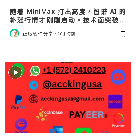
随着 MiniMax 打出高度，智谱 AI 的
补涨行情才刚刚启动。技术面突破在
即，基本面逻辑硬朗，目标先看 170，
正版软件分享
10小時前
顺势做多，在巨头上市潮来临前享受泡
沫化红利 开户美股返佣btc最高90%得
28U买服