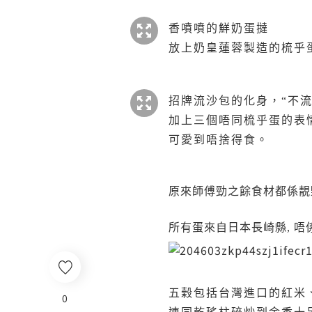
香噴噴的鮮奶蛋撻
放上奶皇蓮蓉製造的梳乎蛋
招牌流沙包的化身，“不流
加上三個唔同梳乎蛋的表
可愛到唔捨得食。
原來師傅勁之餘食材都係靚
所有蛋來自日本長崎縣, 唔
五榖包括台灣進口的紅米
0