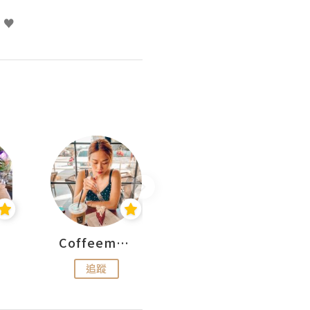
t ♥
Coffeemeetjojo
艾華斯@鄭大小姐工房
追蹤
追蹤