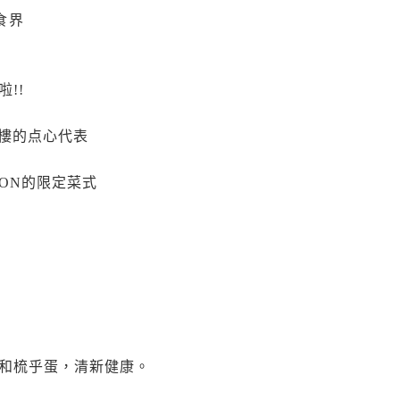
食界
!!
 3樓的点心代表
ICON的限定菜式
和梳乎蛋，清新健康。