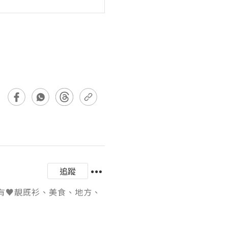
追蹤
享所有♥靚既衫、美食、地方、