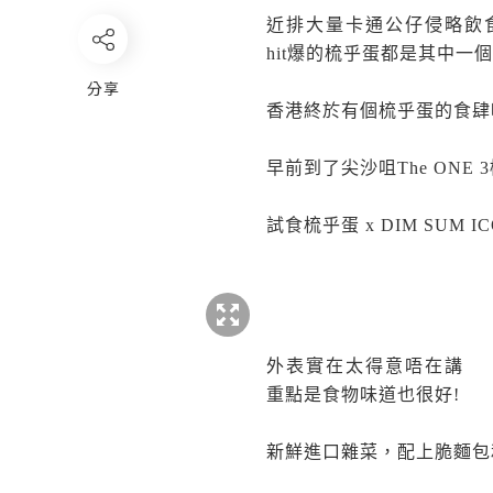
近排大量卡通公仔侵略飲
hit爆的梳乎蛋都是其中一個
分享
香港終於有個梳乎蛋的食肆啦
早前到了尖沙咀The ONE
試食梳乎蛋 x DIM SUM 
外表實在太得意唔在講
重點是食物味道也很好!
新鮮進口雜菜，配上脆麵包