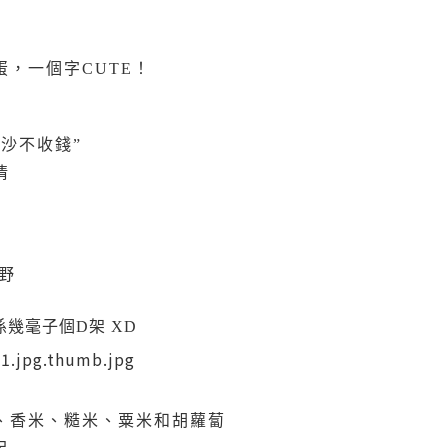
，一個字CUTE！
沙不收錢”
情
野
係幾毫子個D架 XD
、香米、糙米、粟米和胡蘿蔔