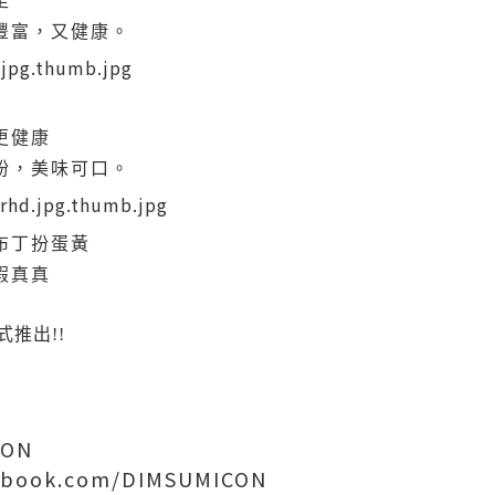
足
豐富，又健康。
更健康
粉，美味可口。
布丁扮蛋黃
假真真
正式推出!!
CON
ebook.com/DIMSUMICON