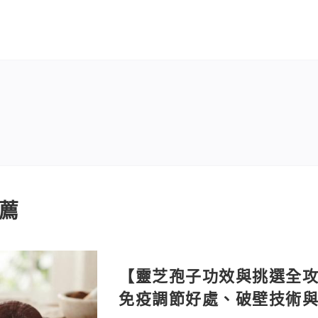
薦
【靈芝孢子功效與挑選全攻
免疫調節好處、破壁技術