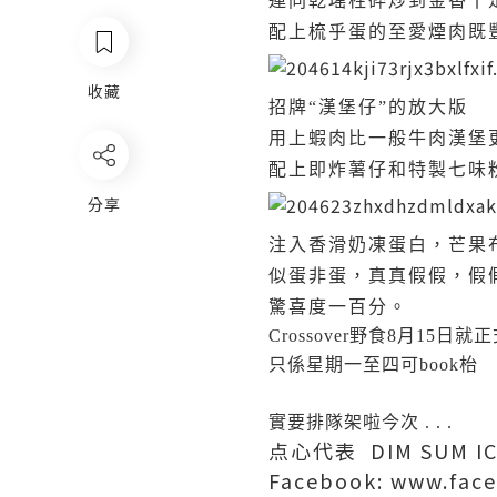
連同乾瑤柱碎炒到金香十
配上梳乎蛋的至愛煙肉既
收藏
招牌“漢堡仔”的放大版
用上蝦肉比一般牛肉漢堡
配上即炸薯仔和特製七味
分享
注入香滑奶凍蛋白，芒果
似蛋非蛋，真真假假，假
驚喜度一百分。
Crossover野食8月15日就
只係星期一至四可book枱
實要排隊架啦今次 . . .
点心代表 DIM SUM I
Facebook: www.fac