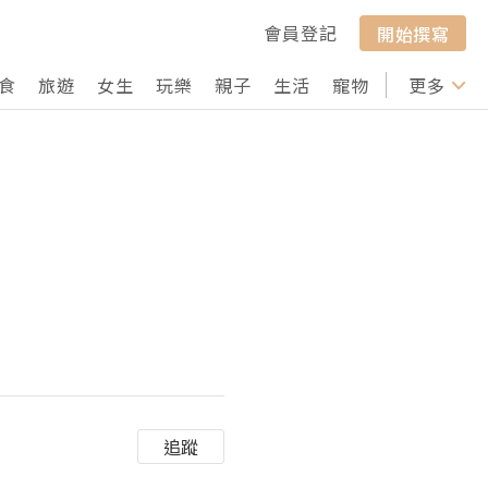
會員登記
開始撰寫
食
旅遊
女生
玩樂
親子
生活
寵物
行山
更多
打卡
追蹤