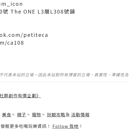
um_icon
 The ONE L3層L308號舖
ok.com/petiteca
om/ca108
並不代表本站的立場。因此本站對所有博客的立場、真實性、準確性
社群創作有價企劃》
】
丶
美食
丶
親子
丶
寵物
丶
扮靚攻略
及
活動情報
p啦！發掘更多吃喝玩樂資訊！
Follow 我哋
！