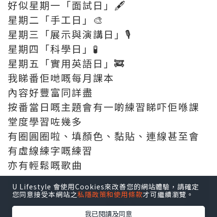
Casila啱啱3歲我就幫佢報適合3至6歲嘅英
U Lifestyle 會使用Cookies來改善您的網站體驗，請確定
您同意接受本網站之
私隱政策和使用條款
才可繼續瀏覽。
語Chat Room班
喺1個鐘嘅課堂時間可以積極咁同老師以英
我已閱讀及同意