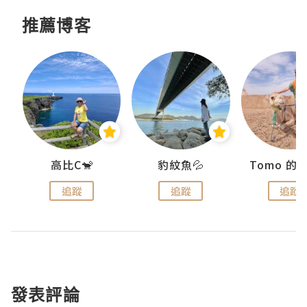
推薦博客
)
高比C🐒
豹紋魚💦
追蹤
追蹤
追蹤
發表評論