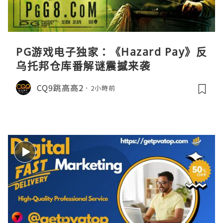
PG游戏电子独家：《Hazard Pay》反
乌托邦仓库番解谜震撼来袭
CQ9跳高高2
2小時前