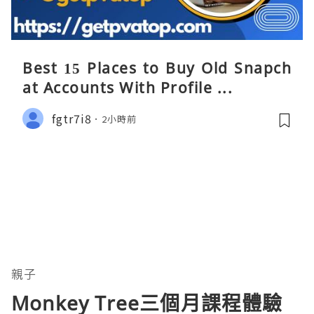
Best 15 Places to Buy Old Snapch
at Accounts With Profile ...
fgtr7i8
2小時前
親子
Monkey Tree三個月課程體驗