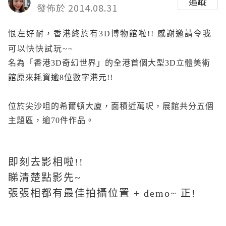
追蹤
發佈於 2014.08.31
恨左好耐，香港終於有3D博物館啦!! 感謝邀請令我
可以
快快試玩~~
名為「香港3D奇幻世界」的全港首個大型3D立體美術
館原來耗資逾8位數字港元!!
位於尖沙咀的希爾頓大廈，面積近萬呎，展館共分五個
主題區，逾70件作品。
即刻去影相啦!!
睇清楚點影先~
張張相都有最佳拍攝位置 + demo~ 正!