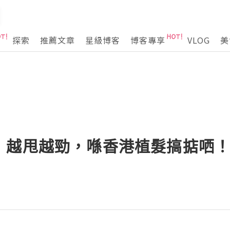
探索
推薦文章
星級博客
博客專享
VLOG
美
，越甩越勁，喺香港植髮搞掂哂