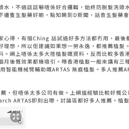
頭水，不過諗諗嚇唔係好合邏輯，始終防脫髮洗頭
下邊隻生髮藥好啲，點知睇到D新聞，話食生髮藥
家心得，有個Ching 話試過好多方法都冇用，最
好理想，所以佢建議如果想一勞永逸，都推薦植髮
料。網上唔係太多大陸植髮嘅資料，反而比較多香
個月後慨效果都幾吸引。喺香港植髮一般來講有三
埋用智能機械臂輔助嘅ARTAS 無痕植髮。多人推薦A
多人推薦，但唔係太多公司有做。上網搵經驗比較好慨
arch ARTAS即刻出嚟，討論區都好多人推薦。