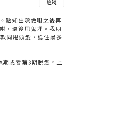
追蹤
刷。點知出嚟做嘢之後再
毛咁，最後甩鬼埋。我朋
幼軟同甩頭髮，諗住最多
A期或者第3期脫髮。上