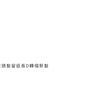
咗頭髮留返長D轉個新髮