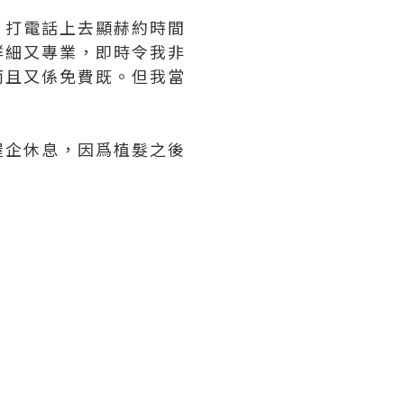
。打電話上去顯赫約時間
詳細又專業，即時令我非
而且又係免費既。但我當
屋企休息，因爲植髮之後