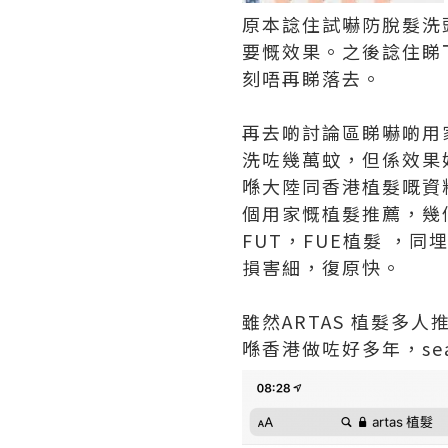
原本諗住試嚇防脫髮洗
要慨效果。之後諗住睇
刻唔再睇落去。
再去啲討論區睇嚇啲用
洗咗幾萬蚊，但係效果
喺大陸同香港植髮嘅資
個用家慨植髮推薦，幾
FUT，FUE植髮 ，同
損害細，復原快。
雖然ARTAS 植髮
喺香港做咗好多年，se