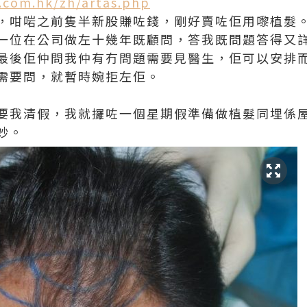
.com.hk/zh/artas.php
，咁啱之前隻半新股賺咗錢，剛好賣咗佢用嚟植髮
一位在公司做左十幾年既顧問，答我既問題答得又
最後佢仲問我仲有冇問題需要見醫生，佢可以安排
需要問，就暫時婉拒左佢。
要我清假，我就攞咗一個星期假準備做植髮同埋係
妙。