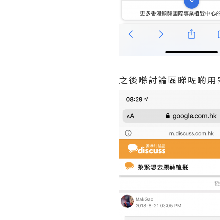
之後喺討論區睇咗啲用家