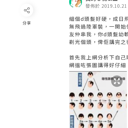
發佈於 2019.10.21
細個d頭髮好硬，成日
分享
無飛過陸軍裝，一開始
友仲串我，你d頭髮幼軟
剃光個頭，俾佢講完之
首先我上網分析下自己
網搵咗張圖講得好仔細