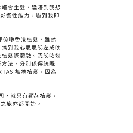
水唔會生髮，達唔到我想
會影響性能力，嚇到我即
後都係喺香港植髮，雖然
。搞到我心思思睇左成晚
港植髮嘅體驗。我睇咗幾
種方法，分別係傳統嘅
RTAS 無痕植髮，因為
公司，就只有顯赫植髮，
植髮之旅亦都開始。