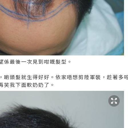
望係最後一次見到咁嘅髮型。
，啲頭髮就生得好好。依家唔想剪陸軍裝，趁著多
再笑我下面軟奶奶了。