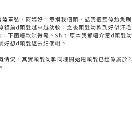
飛陸軍裝，阿媽好中意摸我個頭，話我個頭係鮑魚
係額前d頭髮越來越幼軟，之後頭髮幼軟到好似汗
，下面唔軟咪得囉。Shit!原本我都唔介意d頭髮
後好想d頭髮返去細個咁。
嘅情況，其實頭髮幼軟同埋開始甩頭髮已經係屬於2
。