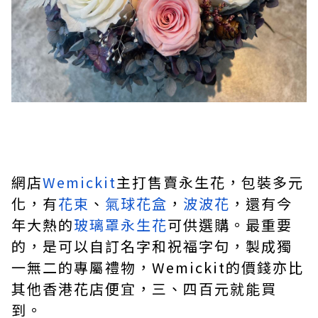
網店
Wemickit
主打售賣永生花，包裝多元
化，有
花束
、
氣球花盒
，
波波花
，還有今
年大熱的
玻璃罩永生花
可供選購。最重要
的，是可以自訂名字和祝福字句，製成獨
一無二的專屬禮物，
Wemickit
的價錢亦比
其他香港花店便宜，三、四百元就能買
到。