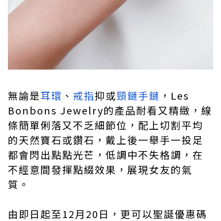
無論是
耳環
、
戒指
抑或
頸鏈
手鏈
，Les
Bonbons Jewelry的產品耐看又精緻，線
條簡單俐落又不乏細節位，配上切割平均
的天然寶石或鑽石，戴上後一舉手一投足
都會閃出點點光芒，低調中不失格調，在
不經意間發揮點綴效果，展現女友的氣
質。
由即日起至12月20日，更可以聖誕優惠碼