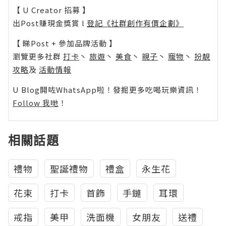
【 U Creator 招募 】
出Post賺現金獎賞 l
登記《社群創作有價企劃》
【 睇Post + 參加品牌活動 】
瀏覽更多社群
打卡
丶
旅遊
丶
美食
丶
親子
丶
寵物
丶
扮靚
攻略
及
活動情報
U Blog開咗WhatsApp啦！發掘更多吃喝玩樂資訊！
Follow 我哋
！
相關話題
禮物
聖誕禮物
禮盒
永生花
花束
打卡
首飾
手鏈
耳環
戒指
美甲
洗面機
女朋友
送禮