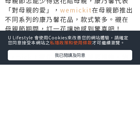
母親節怎能少得送花給母親，康乃馨代表
「對母親的愛」，
wemickit
在母親節推出
不同系列的康乃馨花品，款式繁多。襯在
母親節期間，訂一花讓她感到驚喜吧！
U Lifestyle 會使用Cookies來改善您的網站體驗，請確定
您同意接受本網站之
私隱政策和使用條款
才可繼續瀏覽。
產品選項與價格
我已閱讀及同意
Wemickit
提供多樣化的母親節禮物，價
格在$199至$499不等，價錢大眾化。
媽媽最喜歡的禮物之一！有花收又有錢
收！