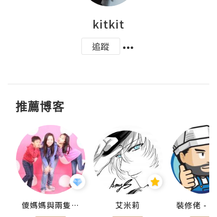
kitkit
追蹤
推薦博客
點滴
儍媽媽與兩隻小魔怪之家
艾米莉