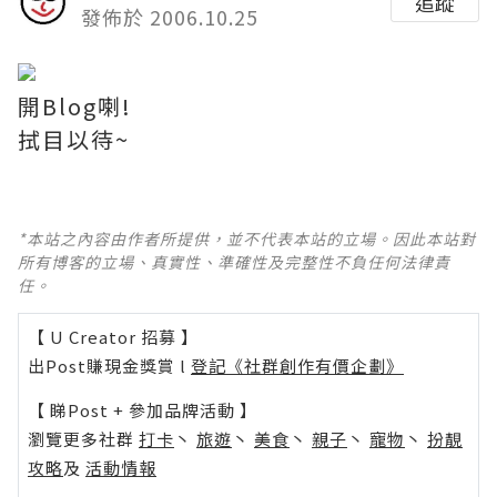
追蹤
發佈於 2006.10.25
開Blog喇!
拭目以待~
*本站之內容由作者所提供，並不代表本站的立場。因此本站對
所有博客的立場、真實性、準確性及完整性不負任何法律責
任。
【 U Creator 招募 】
出Post賺現金獎賞 l
登記《社群創作有價企劃》
【 睇Post + 參加品牌活動 】
瀏覽更多社群
打卡
丶
旅遊
丶
美食
丶
親子
丶
寵物
丶
扮靚
攻略
及
活動情報