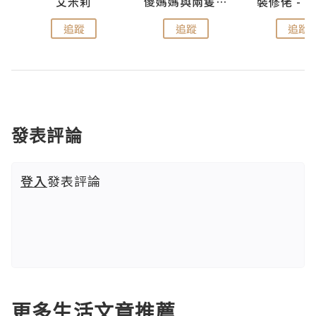
點滴
艾米莉
儍媽媽與兩隻小魔怪之家
追蹤
追蹤
追蹤
發表評論
登入
發表評論
更多生活文章推薦