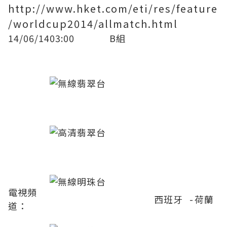
http://www.hket.com/eti/res/feature
/worldcup2014/allmatch.html
14/06/14
03:00
B組
電視頻
西班牙
-
荷蘭
道：