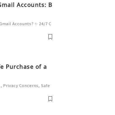
Gmail Accounts: B
Gmail Accounts? ✨ 24/7 C
& Always Ready 📲✨💎🌐🚀
💎🌐🚀⭐ Telegram: @usadi
gitalh
fe Purchase of a
, Privacy Concerns, Safe
nt Management Guide 202
to help you 24/7! 😊💯🔥
e