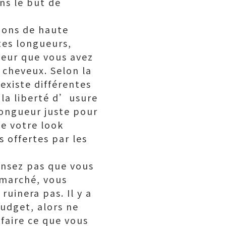
ns le but de
ions de haute
tes longueurs,
gueur que vous avez
s cheveux. Selon la
existe différentes
 la liberté d’usure
longueur juste pour
de votre look
s offertes par les
ensez pas que vous
 marché, vous
ruinera pas. Il y a
budget, alors ne
faire ce que vous