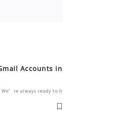
Gmail Accounts in
 We’re always ready to h
We are available online 2
vatop 💼⏰📩🌟🌐✨ WhatsA
mail: getpvatop