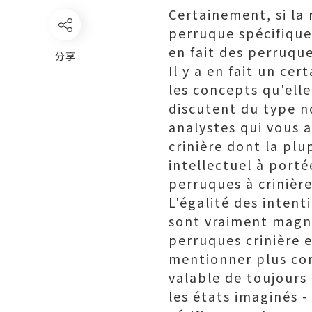
Certainement, si la 
perruque spécifique,
en fait des perruque
分享
Il y a en fait un ce
les concepts qu'el
discutent du type no
analystes qui vous 
crinière dont la plu
intellectuel à porté
perruques à crinière
L'égalité des intent
sont vraiment magni
perruques crinière e
mentionner plus con
valable de toujours
les états imaginés -