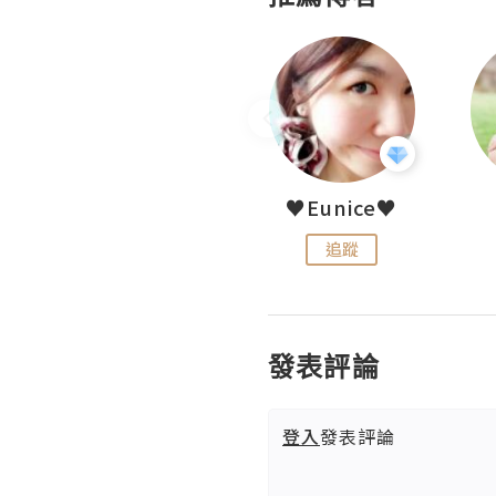
LoveCath 夏沫
♥Eunice♥
追蹤
追蹤
發表評論
登入
發表評論