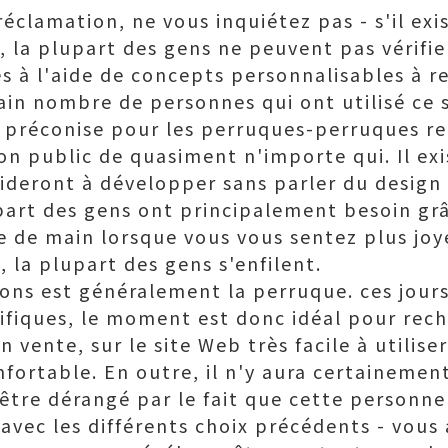
réclamation, ne vous inquiétez pas - s'il exi
 la plupart des gens ne peuvent pas vérifier 
s à l'aide de concepts personnalisables à r
rtain nombre de personnes qui ont utilisé ce
le préconise pour les perruques-perruques 
n public de quasiment n'importe qui. Il exi
aideront à développer sans parler du design
part des gens ont principalement besoin grâ
e de main lorsque vous vous sentez plus joy
, la plupart des gens s'enfilent.
ions est généralement la perruque. ces jours
fiques, le moment est donc idéal pour rech
n vente, sur le site Web très facile à utilise
fortable. En outre, il n'y aura certainemen
 être dérangé par le fait que cette personne
 avec les différents choix précédents - vous