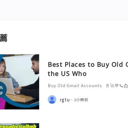
薦
Best Places to Buy Old 
the US Who
Buy Old Gmail Accounts 🚪🚀💬📞
elp you 24/7! 😊💯🔥 💼⏰📩🌟🌐✨ 
4/7 💼⏰📩🌟🌐✨ Telegram: @getp
rgtu
2小時前
pp: +1(873)710-7167 💼⏰📩🌟🌐✨ E