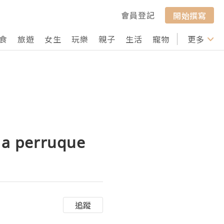
會員登記
開始撰寫
食
旅遊
女生
玩樂
親子
生活
寵物
行山
更多
打卡
 la perruque
追蹤