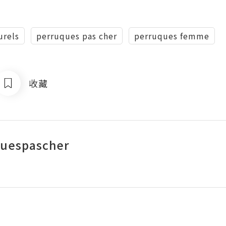
urels
perruques pas cher
perruques femme
收藏
quespascher