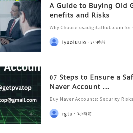
A Guide to Buying Old 
enefits and Risks
Why Choose usadigitalhub.com for 
ustomer Support — Fast, Reliable 
⭐ WhatsApp: +1 (506) 541-7768 ✈️✨
iyuoiuuio
3小時前
gitalhub 🎮✨💎🌐🚀⭐ Discord: usadi
07 Steps to Ensure a Sa
Naver Account ...
Buy Naver Accounts: Security Risks
Alternatives & Responsible Accou
6 🚪🚀💬📞📩 We’re always ready 
rgtu
3小時前
💼⏰📩🌟🌐✨ We are available onlin