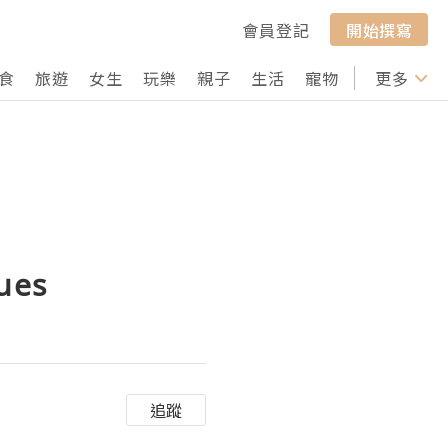
會員登記
開始撰寫
食
旅遊
女生
玩樂
親子
生活
寵物
行山
更多
打卡
ques
追蹤