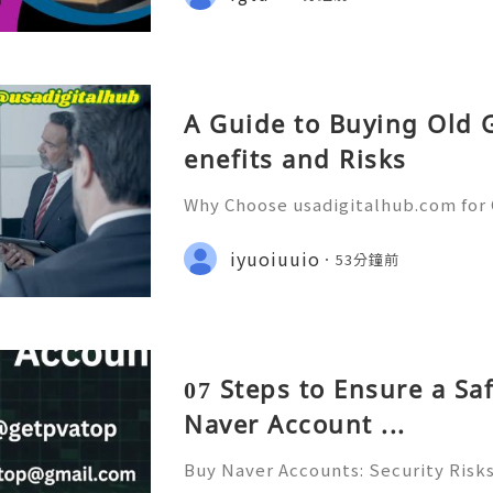
pp: +1(873)710-7167 💼⏰📩🌟🌐✨ E
A Guide to Buying Old 
enefits and Risks
Why Choose usadigitalhub.com for 
ustomer Support — Fast, Reliable 
⭐ WhatsApp: +1 (506) 541-7768 ✈️✨
iyuoiuuio
53分鐘前
gitalhub 🎮✨💎🌐🚀⭐ Discord: usadi
07 Steps to Ensure a Sa
Naver Account ...
Buy Naver Accounts: Security Risks
Alternatives & Responsible Accou