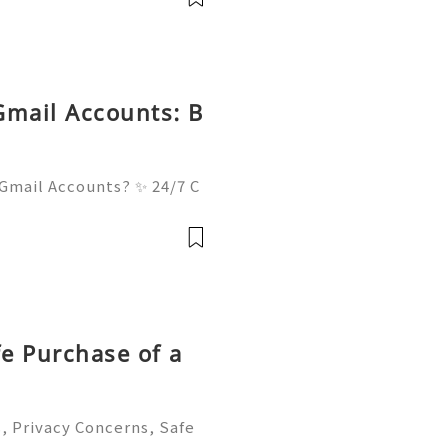
mail: getpvatop
Gmail Accounts: B
Gmail Accounts? ✨ 24/7 C
& Always Ready 📲✨💎🌐🚀
💎🌐🚀⭐ Telegram: @usadi
gitalh
fe Purchase of a
, Privacy Concerns, Safe
nt Management Guide 202