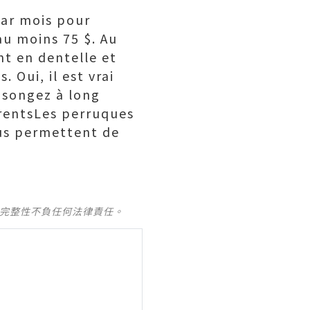
par mois pour
au moins 75 $. Au
nt en dentelle et
 Oui, il est vrai
 songez à long
érentsLes perruques
ous permettent de
及完整性不負任何法律責任。