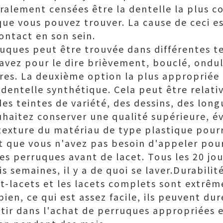
alement censées être la dentelle la plus 
que vous pouvez trouver. La cause de ceci 
ontact en son sein.
uques peut être trouvée dans différentes te
avez pour le dire brièvement, bouclé, ondul
res. La deuxième option la plus appropriée 
dentelle synthétique. Cela peut être relat
es teintes de variété, des dessins, des long
ouhaitez conserver une qualité supérieure, é
 texture du matériau de type plastique pourr
st que vous n'avez pas besoin d'appeler pour
 perruques avant de lacet. Tous les 20 jour
is semaines, il y a de quoi se laver.Durabili
-lacets et les lacets complets sont extrêm
ien, ce qui est assez facile, ils peuvent dur
stir dans l'achat de perruques appropriées e