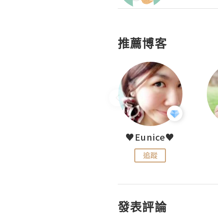
推薦博客
LoveCath 夏沫
♥Eunice♥
追蹤
追蹤
發表評論