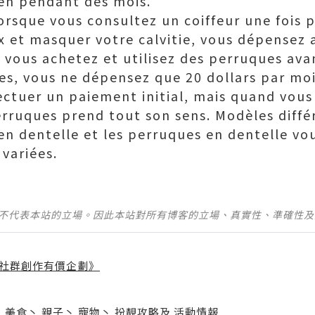
ien pendant des mois.
orsque vous consultez un coiffeur une fois 
 et masquer votre calvitie, vous dépensez 
e vous achetez et utilisez des perruques ava
s, vous ne dépensez que 20 dollars par mois.
ectuer un paiement initial, mais quand vous
erruques prend tout son sens. Modèles diff
n dentelle et les perruques en dentelle v
 variées.
並不代表本站的立場。因此本站對所有博客的立場、真實性、準確性
社群創作有價企劃》
】
丶
美食
丶
親子
丶
寵物
丶
扮靚攻略
及
活動情報