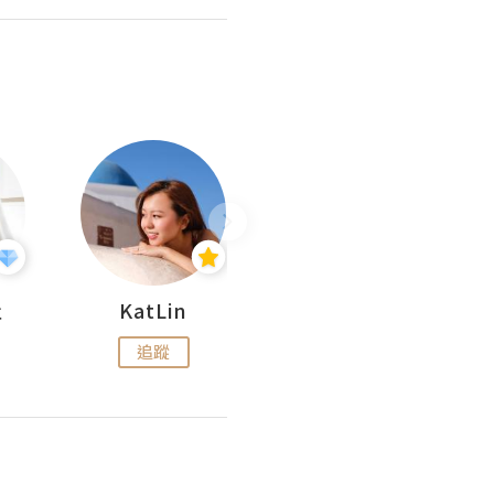
杜
KatLin
Missmiki 米奇小姐
追蹤
追蹤