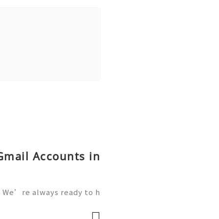
Gmail Accounts in
 We’re always ready to h
We are available online 2
vatop 💼⏰📩🌟🌐✨ WhatsA