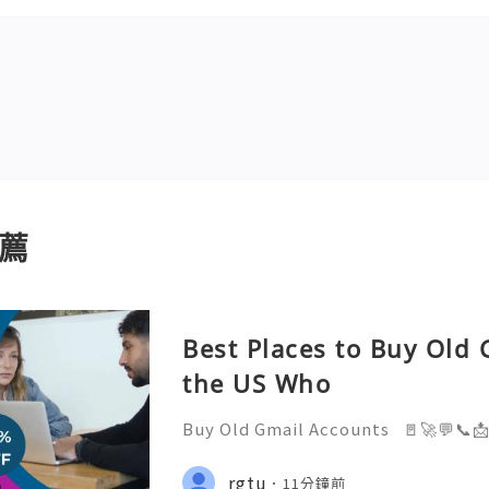
薦
Best Places to Buy Old 
the US Who
Buy Old Gmail Accounts 🚪🚀💬📞
elp you 24/7! 😊💯🔥 💼⏰📩🌟🌐✨ 
4/7 💼⏰📩🌟🌐✨ Telegram: @getp
rgtu
11分鐘前