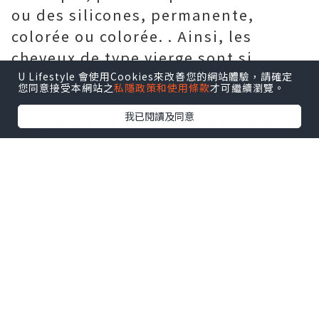
ou des silicones, permanente,
colorée ou colorée. . Ainsi, les
cheveux de type vierge sont si
importants dans le secteur des
U Lifestyle 會使用Cookies來改善您的網站體驗，請確定
您同意接受本網站之
私隱政策和使用條款
才可繼續瀏覽。
extensions de cheveux. Donc, le test
我已閱讀及同意
simple clé pour vérifier les cheveux
est lié à la couleur. Test de couleur
Si les cheveux que vous voulez
acheter ont exactement le même
nom de couleur, comme les 1, 2 ou
1B, vous pouvez certainement
comprendre qu’il ne s’agit pas de
cheveux indiens vierges, car va, les
cheveux vierges ne sont jamais
traités avec une substance