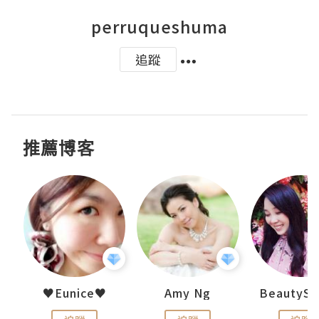
perruqueshuma
追蹤
推薦博客
h 夏沫
♥Eunice♥
Amy Ng