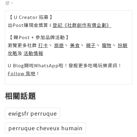
任。
【 U Creator 招募 】
出Post賺現金獎賞 l
登記《社群創作有價企劃》
【 睇Post + 參加品牌活動 】
瀏覽更多社群
打卡
丶
旅遊
丶
美食
丶
親子
丶
寵物
丶
扮靚
攻略
及
活動情報
U Blog開咗WhatsApp啦！發掘更多吃喝玩樂資訊！
Follow 我哋
！
相關話題
ewigsfr perruque
perruque cheveux humain