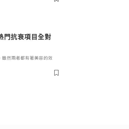
跟有針相比嗎？現在來看無針
大利專利的DEP小鵝蛋無針
認證的無創經皮給藥系統，作
傳統
熱門抗衰項目全對
。雖然兩者都有著美容的效
不知道自己的皺紋和凹陷問題
成分、原理到適配場景逐一拆
玻尿酸本身就是人體皮膚組織
系列爲例，所用的透明質酸完全
專利技術後，既保留了凝膠柔