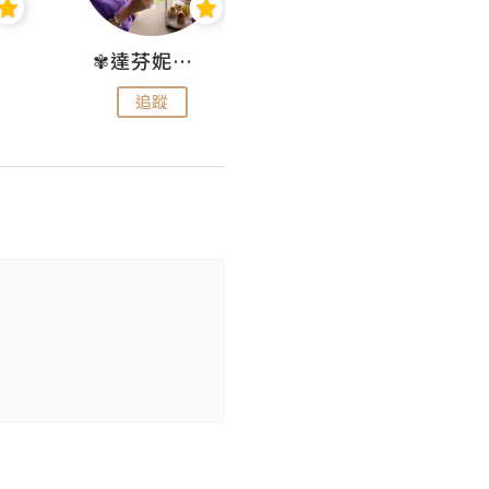
✾達芬妮•愛孩子•愛生活✾
wendysugar享受生活gogogo
追蹤
追蹤