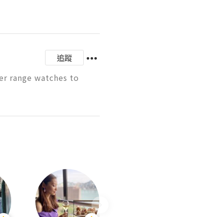
追蹤
er range watches to 