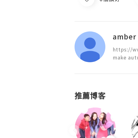
amber
https://w
make autu
推薦博客