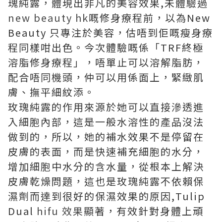
瑰純露，體現出非凡的美容效果,未體驗過
new beauty hk
嘅修身療程前，以為New
Beauty 只專注於美容，估唔到佢嘅瘦身療
程同樣咁出色。今次體驗嘅係「TRF終極
溶脂修身療程」，唔單止可以溶解脂肪，
配合唔同機頭，仲可以用係面上，緊緻肌
膚、撫平細紋添。
玫瑰純露的作用來源於她可以直接滲透進
入細胞內部，這是一般水溶性的產品沒法
做到的，所以，她的補水效果不是停留在
皮膚的表面，而是快速補充細胞的水分，
增加細胞中水分的含水量，從根本上解決
皮膚乾燥問題，這也是玫瑰純露不依賴保
濕劑而達到很好的保濕效果的原因,Tulip
Dual
hifu 效果
顯著，有效針對身體上頑