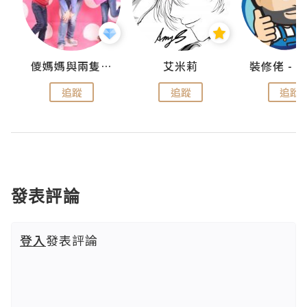
點滴
儍媽媽與兩隻小魔怪之家
艾米莉
追蹤
追蹤
追蹤
發表評論
登入
發表評論