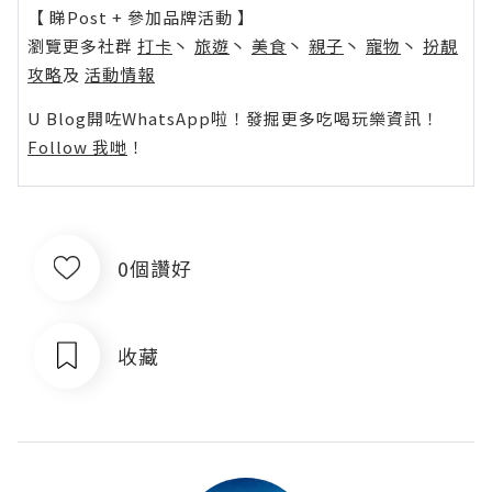
【 睇Post + 參加品牌活動 】
瀏覽更多社群
打卡
丶
旅遊
丶
美食
丶
親子
丶
寵物
丶
扮靚
攻略
及
活動情報
U Blog開咗WhatsApp啦！發掘更多吃喝玩樂資訊！
Follow 我哋
！
0個讚好
收藏