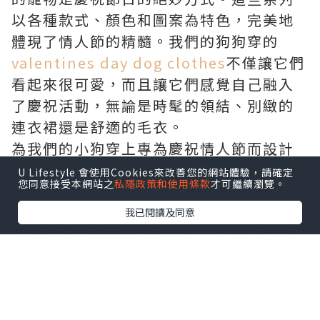
以各種款式、顏色和圖案為特色，完美地
體現了情人節的精髓。我們的狗狗穿的
valentines day dog clothes
不僅讓它們
看起來很可愛，而且讓它們感覺自己融入
了慶祝活動，無論是時髦的領結、別緻的
連衣裙還是舒適的毛衣。
為我們的小狗穿上專為慶祝情人節而設計
的
valentines day dog clothes
可以為我
U Lifestyle 會使用Cookies來改善您的網站體驗，請確定
您同意接受本網站之
私隱政策和使用條款
才可繼續瀏覽。
們和我們周圍的人帶來極大的樂趣。想像
一下您的四足夥伴穿著可愛的心形毛衣或
我已閱讀及同意
涼爽的紅色頭巾漫步的景象 - 這無疑會給
他們的裝扮帶來一些優雅，也會吸引那些
欣賞與我們心愛的寵物一起紀念這一天的
想法的人們。這種產生的喜悅和樂觀可以
在其他狗主人之間建立聯繫，通過我們對