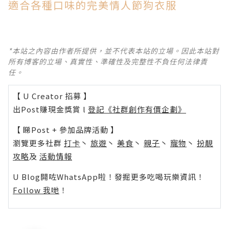
適合各種口味的完美情人節狗衣服
*本站之內容由作者所提供，並不代表本站的立場。因此本站對
所有博客的立場、真實性、準確性及完整性不負任何法律責
任。
【 U Creator 招募 】
出Post賺現金獎賞 l
登記《社群創作有價企劃》
【 睇Post + 參加品牌活動 】
瀏覽更多社群
打卡
丶
旅遊
丶
美食
丶
親子
丶
寵物
丶
扮靚
攻略
及
活動情報
U Blog開咗WhatsApp啦！發掘更多吃喝玩樂資訊！
Follow 我哋
！