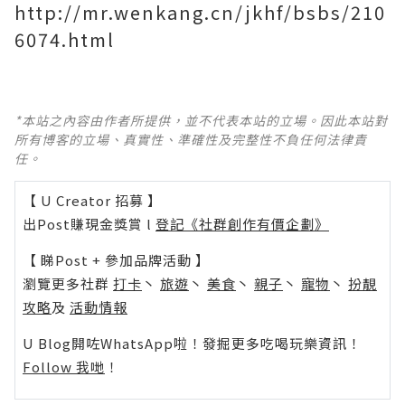
http://mr.wenkang.cn/jkhf/bsbs/210
6074.html
*本站之內容由作者所提供，並不代表本站的立場。因此本站對
所有博客的立場、真實性、準確性及完整性不負任何法律責
任。
【 U Creator 招募 】
出Post賺現金獎賞 l
登記《社群創作有價企劃》
【 睇Post + 參加品牌活動 】
瀏覽更多社群
打卡
丶
旅遊
丶
美食
丶
親子
丶
寵物
丶
扮靚
攻略
及
活動情報
U Blog開咗WhatsApp啦！發掘更多吃喝玩樂資訊！
Follow 我哋
！