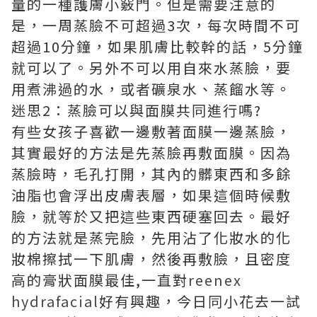
量的一種護膚小竅門。但是需要注意的
是，一周蒸臉不可超過3次，每次時間不可
超過10分鐘，如果肌膚比較幹的話，5分鐘
就可以了。另外不可以用自來水蒸臉，要
用煮沸過的水，或者礦泉水、蒸餾水等。
迷思2：蒸臉可以與面膜共同進行嗎?
有些女孩子喜歡一邊敷著面膜一邊蒸臉，
其實最好的方法是先蒸臉再敷面膜。因為
蒸臉時，毛孔打開，其內的髒東西和多餘
油脂也會浮出皮膚表層，如果這個時候敷
臉，就等於又把這些東西硬塞回去。最好
的方法就是蒸完臉，先用沾了化妝水的化
妝棉擦拭一下肌膚，然後再敷臉，且密度
高的膏狀面膜最佳,一直對
reenex
hydrafacial
好有興趣，今日同小花去一試