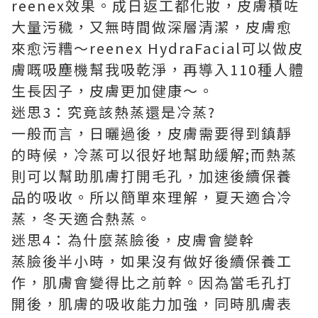
reenex效果。成日返工都化妝，皮膚積咗
大量污穢，又無時間做深層清潔，皮膚愈
來愈污糟～reenex HydraFacial可以做皮
膚嘅吸塵機幫我吸乾淨，再導入110種人體
生長因子，皮膚更加健康～。
迷思3：究竟該熱蒸還是冷蒸?
一般而言，日曬過後，皮膚需要得到鎮靜
的時候，冷蒸可以很好地幫助緩解;而熱蒸
則可以幫助肌膚打開毛孔，加速後續保養
品的吸收。所以簡單來理解，夏天適合冷
蒸，冬天適合熱蒸。
迷思4：為什麼蒸臉後，皮膚會變幹
蒸臉後半小時，如果沒有做好後續保養工
作，肌膚會變得比之前幹。因為當毛孔打
開後，肌膚的吸收能力加強，同時肌膚表