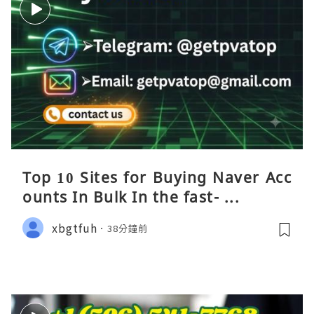
Top 10 Sites for Buying Naver Acc
ounts In Bulk In the fast- ...
xbgtfuh
38分鐘前