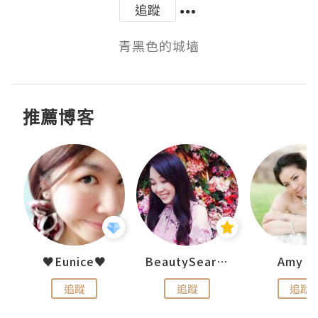
追蹤
推薦博客
h 夏沫
♥Eunice♥
BeautySearch
Amy N
追蹤
追蹤
追蹤