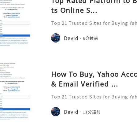
Top Rated Platform to 
ts Online S...
Top 21 Trusted Sites for Buying Ya
➤.........➤.➤..........➤.➤...........➤.➤.......
➤ Email: usaglobalit@gmail.com ➤.➤.....
Devid
6分鐘前
How To Buy, Yahoo Acc
& Email Verified ...
Top 21 Trusted Sites for Buying Ya
➤.........➤.➤..........➤.➤...........➤.➤.......
➤ Email: usaglobalit@gmail.com ➤.➤.....
Devid
11分鐘前