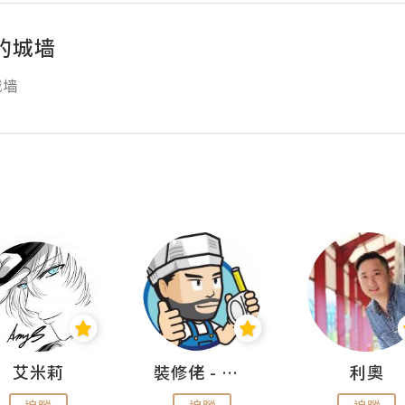
的城墙
艾米莉
裝修佬 - 香港一站式網上裝修平台
利奧