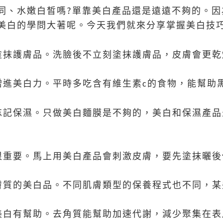
?
同、水嫩白皙嗎
單靠美白產品還是遠遠不夠的。因
美白的學問大著呢。今天我們就來分享掌握美白技
塗抹護膚品。洗臉後不立刻塗抹護膚品，皮膚會更乾
增進美白力。平時多吃含有維生素
的食物，能幫助
c
忘記保濕。只做美白麵膜是不夠的，美白和保濕產品
很重要。馬上用美白產品會刺激皮膚，要先塗抹曬後
膚質的美白品。不同肌膚類型的保養程式也不同，某
美白有幫助。去角質能幫助加速代謝，減少聚集在表