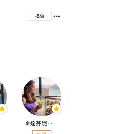
追蹤
✾達芬妮•愛孩子•愛生活✾
wendysugar享受生活gogogo