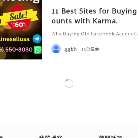
11 Best Sites for Buyin
ounts with Karma.
Why Buying Old Facebook Accounts 
Need to Know Introduction 👑🌍🚀
upport 24/7 🚀📡💬📱🛸👑 Telegram
ggbh
16分鐘前
👨‍💻🎙️🔥👑 Discord ➜ Account Servi
狗狗服裝系列