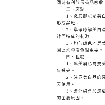
同時有利於保養品吸收
三、斑點
1
、徹底卸妝是美
形成黑斑。
2
、準確瞭解美白
線而造成的刺激。
3
、均勻膚色才是
因此均勻膚色很重要。
四、粗糙
1
、黑美眉也需要
裏透亮。
2
、注意美白品的
天使用。
3
、紫外線會加速
的主要原因。
0