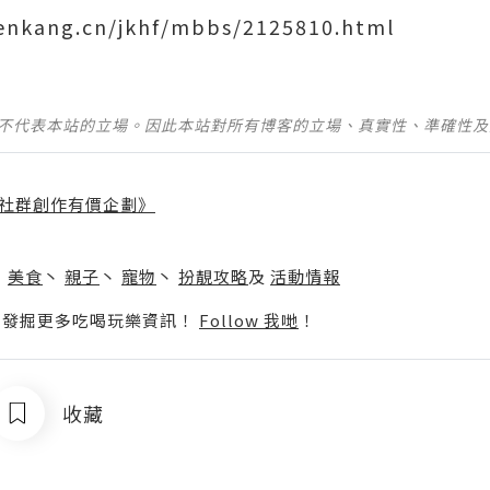
enkang.cn/jkhf/mbbs/2125810.html
並不代表本站的立場。因此本站對所有博客的立場、真實性、準確性
社群創作有價企劃》
】
丶
美食
丶
親子
丶
寵物
丶
扮靚攻略
及
活動情報
p啦！發掘更多吃喝玩樂資訊！
Follow 我哋
！
收藏