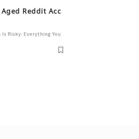
g Aged Reddit Acc
Is Risky: Everything You
💎⚡✨ Available➜ Online S
 ➜ @onlinesellusa 🎮💻
ce 📲🟢📞💬🌍🚀 Wh