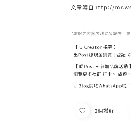
http://mr.w
文章轉自
收藏
*本站之內容由作者所提供，
【 U Creator 招募 】
分享
出Post賺現金獎賞 l
登記《
【 睇Post + 參加品牌活動 
瀏覽更多社群
打卡
丶
旅遊
U Blog開咗WhatsAp
0個讚好