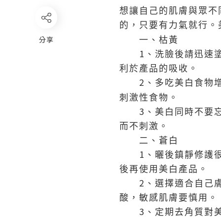
想讓自己的肌膚與眾不
的，只要有力氣就行。
分享
一、枯黃
1
、洗臉後請迅速
利於產品的吸收。
2
、多吃美白食物
刺激性食物。
3
、美白同時不要
而不刺激。
二、蒼白
1
、曬後鎮靜修護
後再使用美白產品。
2
、選擇適合自己
酸，敏感肌膚要慎用。
3
、定期去角質對