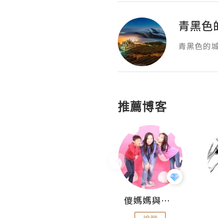
青黑色
推薦博客
Hahakelly的生活點滴
儍媽媽與兩隻小魔怪之家