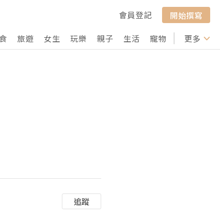
會員登記
開始撰寫
食
旅遊
女生
玩樂
親子
生活
寵物
行山
更多
打卡
追蹤