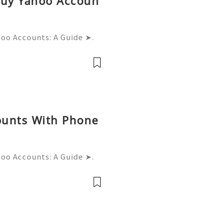
Buy Yahoo Accoun
hoo Accounts: A Guide ➤.
......➤.➤...........➤.➤ 🌿🍁🌿🍁➤.
....➤.➤..........➤.➤......
ounts With Phone
hoo Accounts: A Guide ➤.
......➤.➤...........➤.➤ 🌿🍁🌿🍁➤.
....➤.➤..........➤.➤......