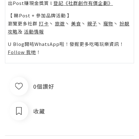
出Post賺現金獎賞 l
登記《社群創作有價企劃》
【 睇Post + 參加品牌活動 】
瀏覽更多社群
打卡
丶
旅遊
丶
美食
丶
親子
丶
寵物
丶
扮靚
攻略
及
活動情報
U Blog開咗WhatsApp啦！發掘更多吃喝玩樂資訊！
Follow 我哋
！
0個讚好
收藏