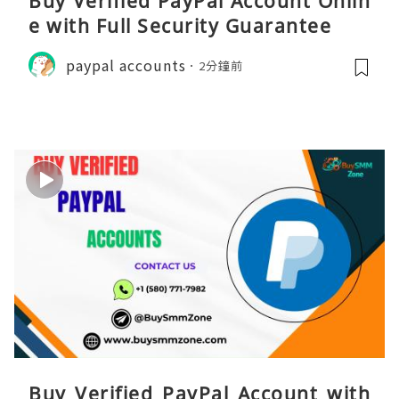
Buy Verified PayPal Account Onlin
e with Full Security Guarantee
paypal accounts
2分鐘前
Buy Verified PayPal Account with