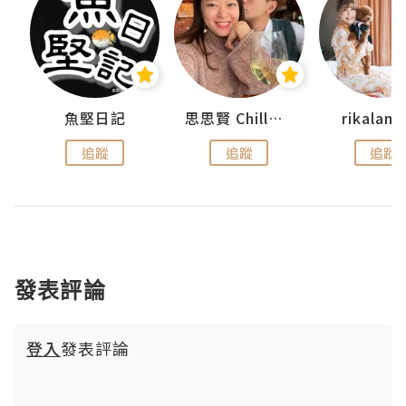
urnal
魚堅日記
思思賢 ChillMyBabe
rikala
追蹤
追蹤
追蹤
發表評論
登入
發表評論