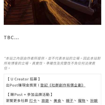
TBC...
*本站之內容由作者所提供，並不代表本站的立場。因此本站對
所有博客的立場、真實性、準確性及完整性不負任何法律責
任。
【 U Creator 招募 】
出Post賺現金獎賞 l
登記《社群創作有價企劃》
【 睇Post + 參加品牌活動 】
瀏覽更多社群
打卡
丶
旅遊
丶
美食
丶
親子
丶
寵物
丶
扮靚