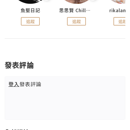
urnal
魚堅日記
思思賢 ChillMyBabe
rikala
追蹤
追蹤
追蹤
發表評論
登入
發表評論