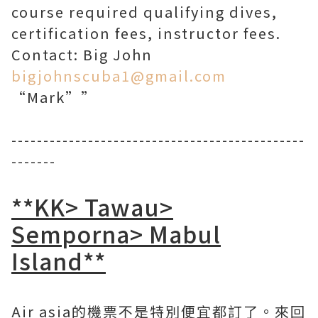
course required qualifying dives,
certification fees, instructor fees.
Contact: Big John
bigjohnscuba1@gmail.com
“Mark””
----------------------------------------------
-------
**KK> Tawau>
Semporna> Mabul
Island**
Air asia的機票不是特別便宜都訂了。來回