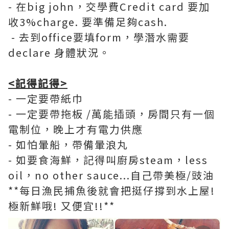
- 在big john，交學費Credit card 要加
收3%charge. 要準備足夠cash.
- 去到office要填form，學潛水需要
declare 身體狀況。
<記得記得>
- 一定要帶紙巾
- 一定要帶拖板 /萬能插頭，房間只有一個
電制位，晚上才有電力供應
- 如怕暈船，帶備暈浪丸
- 如要食海鮮，記得叫廚房steam，less
oil，no other sauce...自己帶美極/豉油
**每日漁民捕魚後就會把挺仔撐到水上屋!
極新鮮哦! 又便宜!!**