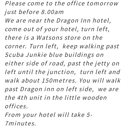
Please come to the office tomorrow
just before 8.00am
We are near the Dragon Inn hotel,
come out of your hotel, turn left,
there is a Watsons store on the
corner. Turn left, keep walking past
Scuba Junkie blue buildings on
either side of road, past the jetty on
left until the junction, turn left and
walk about 150metres. You will walk
past Dragon inn on left side, we are
the 4th unit in the little wooden
offices.
From your hotel will take 5-
7minutes.