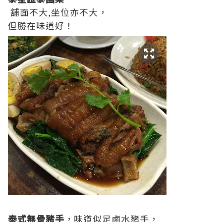
舖面不大,坐位亦不大，
但勝在味道好！
泰式無骨豬手
，味道似足鹵水豬手，