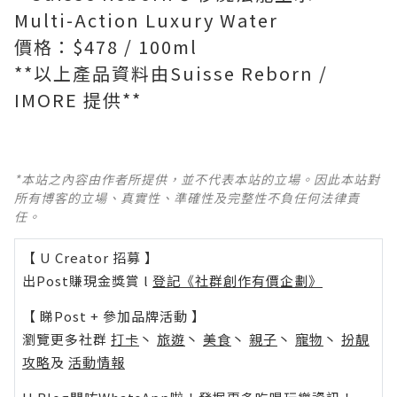
Multi-Action Luxury Water
價格：$478 / 100ml
**以上產品資料由Suisse Reborn /
IMORE 提供**
*本站之內容由作者所提供，並不代表本站的立場。因此本站對
所有博客的立場、真實性、準確性及完整性不負任何法律責
任。
【 U Creator 招募 】
出Post賺現金獎賞 l
登記《社群創作有價企劃》
【 睇Post + 參加品牌活動 】
瀏覽更多社群
打卡
丶
旅遊
丶
美食
丶
親子
丶
寵物
丶
扮靚
攻略
及
活動情報