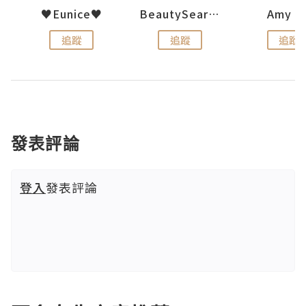
h 夏沫
♥Eunice♥
BeautySearch
Amy N
追蹤
追蹤
追蹤
發表評論
登入
發表評論