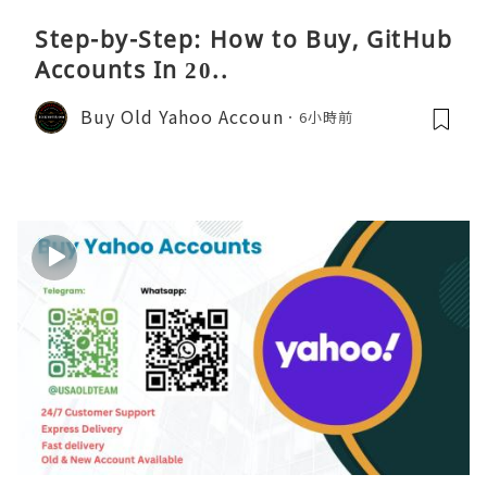
Step-by-Step: How to Buy, GitHub
Accounts In 20..
Buy Old Yahoo Accoun
6小時前