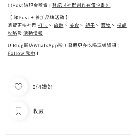
出Post賺現金獎賞 l
登記《社群創作有價企劃》
【 睇Post + 參加品牌活動 】
瀏覽更多社群
打卡
丶
旅遊
丶
美食
丶
親子
丶
寵物
丶
扮靚
攻略
及
活動情報
U Blog開咗WhatsApp啦！發掘更多吃喝玩樂資訊！
Follow 我哋
！
0個讚好
收藏