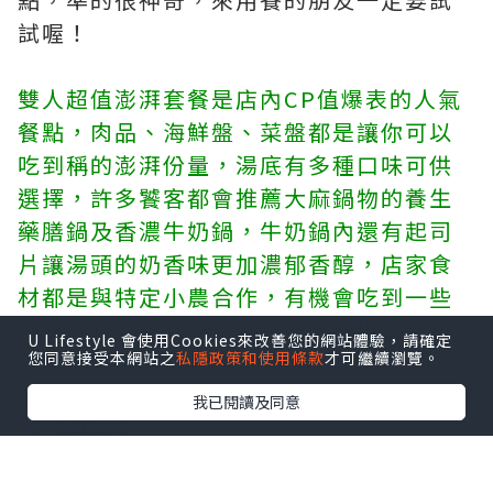
試喔！
雙人超值澎湃套餐是店內CP值爆表的人氣
餐點，肉品、海鮮盤、菜盤都是讓你可以
吃到稱的澎湃份量，湯底有多種口味可供
選擇，許多饕客都會推薦大麻鍋物的養生
藥膳鍋及香濃牛奶鍋，牛奶鍋內還有起司
片讓湯頭的奶香味更加濃郁香醇，店家食
材都是與特定小農合作，有機會吃到一些
特殊的食材，其中海鮮拼盤還提供薑絲和
U Lifestyle 會使用Cookies來改善您的網站體驗，請確定
米酒可烹煮提味喔！
您同意接受本網站之
私隱政策和使用條款
才可繼續瀏覽。
我已閱讀及同意
金鍋盃
地址：桃園市桃園區成功路二段61號