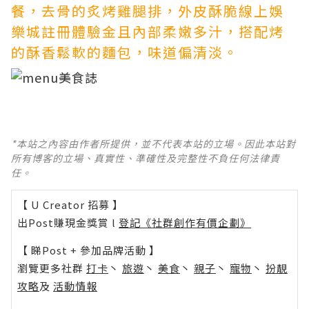
餐，去骨的炙烤雞腿排，外皮酥脆
線上娛
樂城註冊體驗金
且內部柔嫩多汁，搭配烤
的酥香鬆軟的麵包，味道偏清淡。
*本站之內容由作者所提供，並不代表本站的立場。因此本站對
所有博客的立場、真實性、準確性及完整性不負任何法律責
任。
【 U Creator 招募 】
出Post賺現金獎賞 l
登記《社群創作有價企劃》
【 睇Post + 參加品牌活動 】
瀏覽更多社群
打卡
丶
旅遊
丶
美食
丶
親子
丶
寵物
丶
扮靚
攻略
及
活動情報