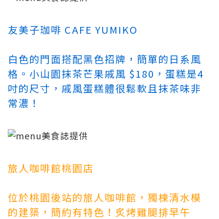
友美子珈啡 CAFE YUMIKO
白色的門面搭配黑色招牌，簡單的日系風
格。小山園抹茶芒果戚風 $180，蛋糕是4
吋的尺寸，戚風蛋糕體很鬆軟且抹茶味非
常濃！
旅人咖啡館桃園店
位於桃園後站的旅人咖啡館，獨棟清水模
的建築，簡約有特色！炙烤雞腿排早午