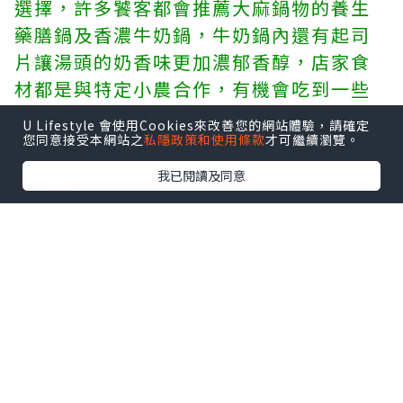
選擇，許多饕客都會推薦大麻鍋物的養生
藥膳鍋及香濃牛奶鍋，牛奶鍋內還有起司
片讓湯頭的奶香味更加濃郁香醇，店家食
材都是與特定小農合作，有機會吃到一些
特殊的食材，其中海鮮拼盤還提供薑絲和
U Lifestyle 會使用Cookies來改善您的網站體驗，請確定
米酒可烹煮提味喔！
您同意接受本網站之
私隱政策和使用條款
才可繼續瀏覽。
我已閱讀及同意
金鍋盃
地址：桃園市桃園區成功路二段61號
電話：(03)332-8778
營業時間：週一至週日 11:30–00:00
金鍋盃是桃園知名的寵物友善餐廳，時不
時就會有帶狗狗就招待肉片的好康活動，
而且還會幫狗狗準備飲用水和邊角肉的水