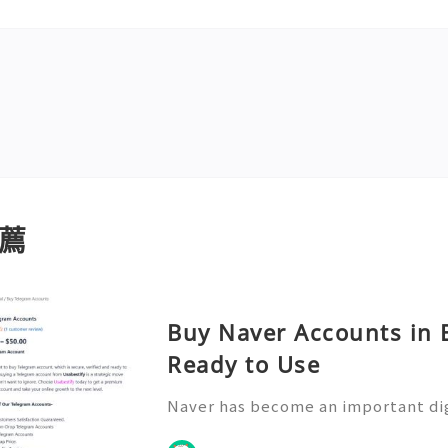
薦
Buy Naver Accounts in B
Ready to Use
Naver has become an important di
nication, information access, onli
y participation. Understanding ho