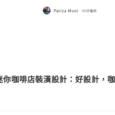
⇨➤ WhatsApp :+1 (909) 630-5664 
ail.com 👉⇨➤ Visit To Website: htt
Pariza Muni
43分鐘前
s one of the most widely used emai
迷你咖啡店裝潢設計：好設計，