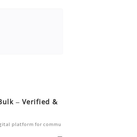
ulk – Verified &
gital platform for commu
ne learning, and communit
w Naver accounts function