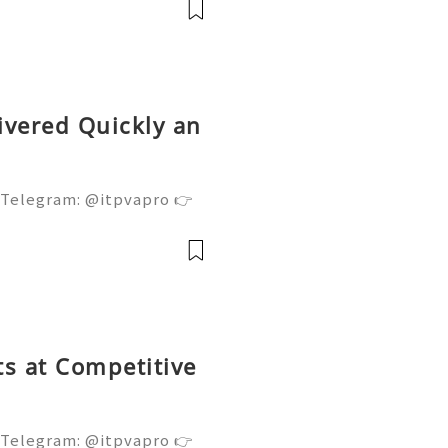
前
ivered Quickly an
 Telegram: @itpvapro 👉
👉⇨➤ Email : itpvapro@gm
ps://itpvapro.com Gmail i
l servi
s at Competitive
 Telegram: @itpvapro 👉