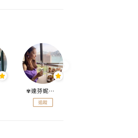
✾達芬妮•愛孩子•愛生活✾
wendysugar享受生活gogogo
追蹤
追蹤