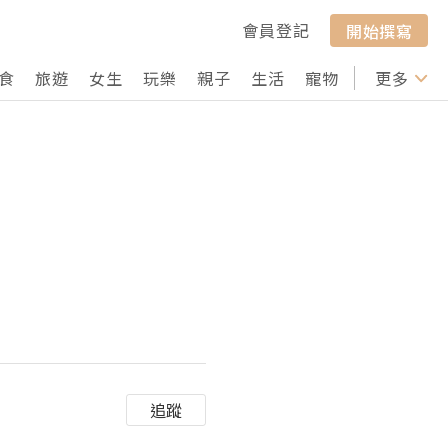
會員登記
開始撰寫
食
旅遊
女生
玩樂
親子
生活
寵物
行山
更多
打卡
追蹤