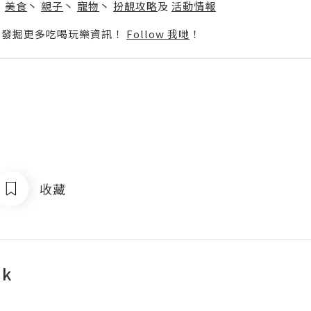
丶
美食
丶
親子
丶
寵物
丶
扮靚攻略
及
活動情報
p啦！發掘更多吃喝玩樂資訊！
Follow 我哋
！
收藏
nk