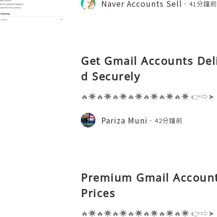
Naver Accounts Sell
41分鐘
can help individuals, educ
Get Gmail Accounts Del
d Securely
🔥☀️🔥☀️🔥☀️🔥☀️🔥☀️🔥☀️🔥☀️ 👉⇨➤
⇨➤ WhatsApp :+1 (909) 630-5664 
ail.com 👉⇨➤ Visit To Website: htt
Pariza Muni
42分鐘前
s one of the most widely used emai
Premium Gmail Account
Prices
🔥☀️🔥☀️🔥☀️🔥☀️🔥☀️🔥☀️🔥☀️ 👉⇨➤