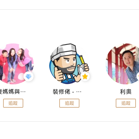
儍媽媽與兩隻小魔怪之家
裝修佬 - 香港一站式網上裝修平台
利奧
追蹤
追蹤
追蹤