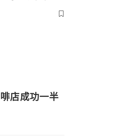
👉⇨➤ Email : itpvapro@gm
ps://itpvapro.com Gmail i
l servi
咖啡店成功一半