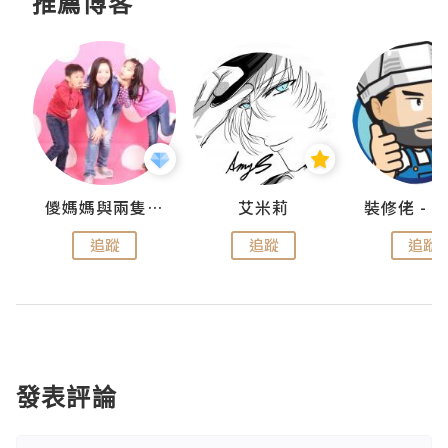
推薦博客
點滴
儍媽媽與兩隻小魔怪之家
艾米莉
追蹤
追蹤
追蹤
發表評論