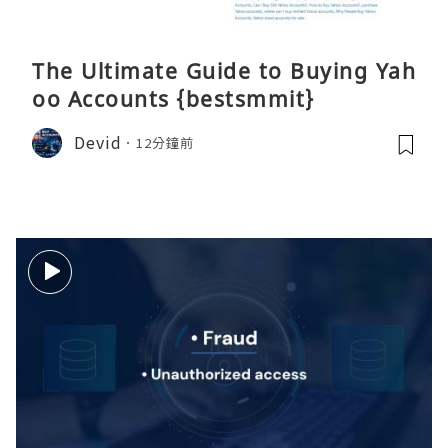
The Ultimate Guide to Buying Yah
oo Accounts {bestsmmit}
Devid
12分鐘前