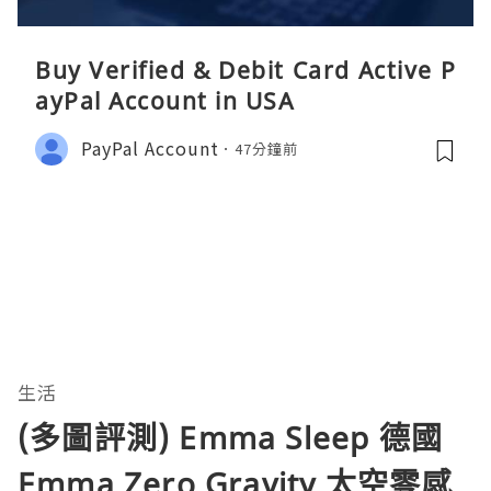
Buy Verified & Debit Card Active P
ayPal Account in USA
PayPal Account
47分鐘前
生活
(多圖評測) Emma Sleep 德國
Emma Zero Gravity 太空零感