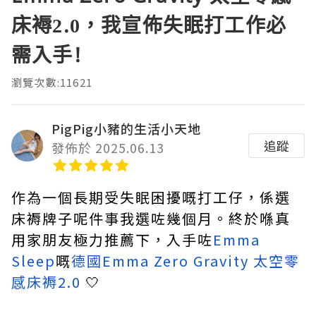
床褥2.0，我宣佈失眠打工作必
需入手!
瀏覽次數:11621
PigPig小豬的生活小天地
追蹤
發佈於 2025.06.13
作為一個長期受失眠困擾嘅打工仔，係選
床褥牌子呢件事我選咗幾個月。終於喺真
用家朋友極力推薦下，入手咗
Emma
Sleep
嘅
德國Emma Zero Gravity 太空零
感床褥2.0
🤍