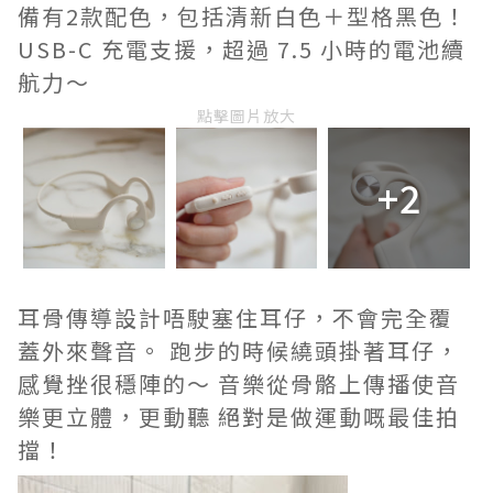
備有2款配色，包括清新白色＋型格黑色！
USB-C 充電支援，超過 7.5 小時的電池續
航力～
點擊圖片放大
+2
耳骨傳導設計唔駛塞住耳仔，不會完全覆
蓋外來聲音。 跑步的時候繞頭掛著耳仔，
感覺挫很穩陣的～ 音樂從骨骼上傳播使音
樂更立體，更動聽 絕對是做運動嘅最佳拍
擋！