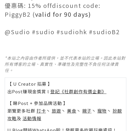
優惠碼: 15% offdiscount code:
PiggyB2 (
valid for 90 days)
@Sudio #sudio #sudiohk #sudioB2
*本站之內容由作者所提供，並不代表本站的立場。因此本站對
所有博客的立場、真實性、準確性及完整性不負任何法律責
任。
【 U Creator 招募 】
出Post賺現金獎賞 l
登記《社群創作有價企劃》
【 睇Post + 參加品牌活動 】
瀏覽更多社群
打卡
丶
旅遊
丶
美食
丶
親子
丶
寵物
丶
扮靚
攻略
及
活動情報
U Blog開咗WhatsApp啦！發掘更多吃喝玩樂資訊！