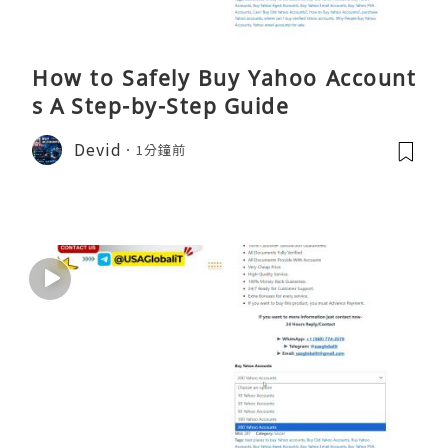
How to Safely Buy Yahoo Account
s A Step-by-Step Guide
Devid
1分鐘前