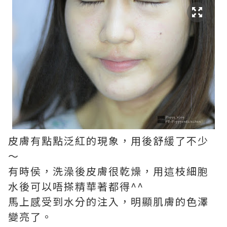
皮膚有點點泛紅的現象，用後舒緩了不少
～
有時侯，洗澡後皮膚很乾燥，用這枝細胞
水後可以唔搽精華著都得^^
馬上感受到水分的注入，明顯肌膚的色澤
變亮了。