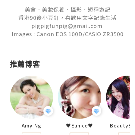
美食．美妝保養．攝影．短程遊記

香港90後小豆釘，喜歡用文字記錄生活

pigpigfunpig@gmail.com 

Images : Canon EOS 100D/CASIO ZR3500
推薦博客
h 夏沫
Amy Ng
♥Eunice♥