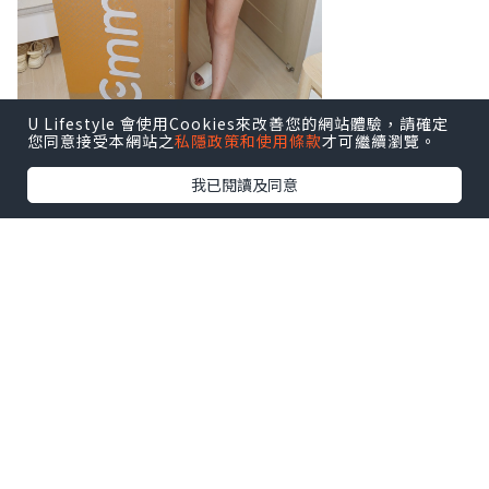
U Lifestyle 會使用Cookies來改善您的網站體驗，請確定
您同意接受本網站之
私隱政策和使用條款
才可繼續瀏覽。
我已閱讀及同意
【收貨流程】
我平時最怕網購大件物品，驚送貨麻煩，
但Emma Sleep嘅物流真係唔錯！下單後
兩日就收到，仲有電話通知，進行預約收
件時間，快遞哥哥直接送上門。
收到快遞時，包裝相當實淨，包裝方面，
床褥壓縮成一個長方盒，床墊被真空壓縮