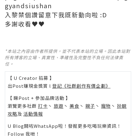
gyandsiushan
入黎禁個讚留意下我既新動向啦 :D
多謝收看♥♥
*本站之內容由作者所提供，並不代表本站的立場。因此本站對
所有博客的立場、真實性、準確性及完整性不負任何法律責
任。
【 U Creator 招募 】
出Post賺現金獎賞 l
登記《社群創作有價企劃》
【 睇Post + 參加品牌活動 】
瀏覽更多社群
打卡
丶
旅遊
丶
美食
丶
親子
丶
寵物
丶
扮靚
攻略
及
活動情報
U Blog開咗WhatsApp啦！發掘更多吃喝玩樂資訊！
Follow 我哋
！