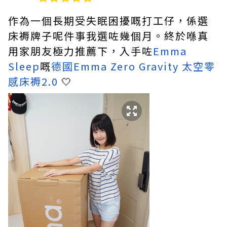
作為一個長期受失眠困擾嘅打工仔，係選
床褥牌子呢件事我選咗幾個月。終於喺真
用家朋友極力推薦下，入手咗
Emma
Sleep
嘅
德國Emma Zero Gravity 太空零
感床褥2.0
🤍