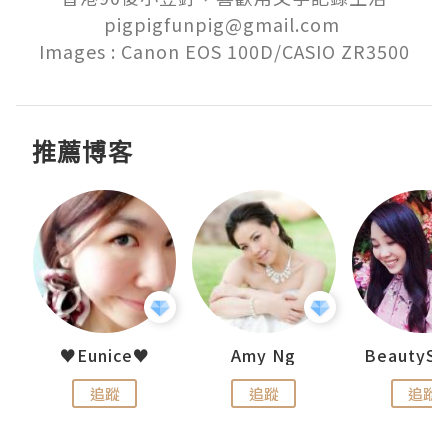
pigpigfunpig@gmail.com 

Images : Canon EOS 100D/CASIO ZR3500
推薦博客
h 夏沫
♥Eunice♥
Amy Ng
追蹤
追蹤
追蹤