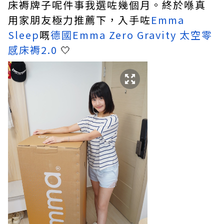
床褥牌子呢件事我選咗幾個月。終於喺真
用家朋友極力推薦下，入手咗
Emma
Sleep
嘅
德國Emma Zero Gravity 太空零
感床褥2.0
🤍