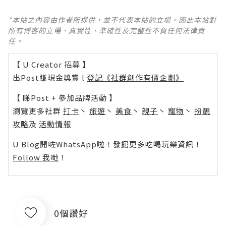
*本站之內容由作者所提供，並不代表本站的立場。因此本站對
所有博客的立場、真實性、準確性及完整性不負任何法律責
任。
【 U Creator 招募 】
出Post賺現金獎賞 l
登記《社群創作有價企劃》
【 睇Post + 參加品牌活動 】
瀏覽更多社群
打卡
丶
旅遊
丶
美食
丶
親子
丶
寵物
丶
扮靚
攻略
及
活動情報
U Blog開咗WhatsApp啦！發掘更多吃喝玩樂資訊！
Follow 我哋
！
0個讚好