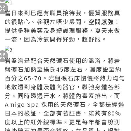
當日來到巳經有職員接待我，優質服務真
的很貼心。參觀左唔少房間，空間感強！
提供多種美容及身體護理服務，夏天來做
一流，因為冷氣開得好勁，超舒服。
岩盤浴是配合天然礦石使用的溫浴，將岩
盤礦石加熱至攝氏45度左右，濕度設至約
百分之65-70。岩盤礦石床慢慢將熱力均勻
地散透到身體及體內器官，鬆弛身體各部
分。同時透過汗水，將體內毒素排出。而
Amigo Spa 採用的天然礦石，全都是經過
日本的檢証，全部有著証書，能夠有80%
度以上的紅外線標準。更是每年都會檢測
這些礦石的是否合資格，在品質上，絕對