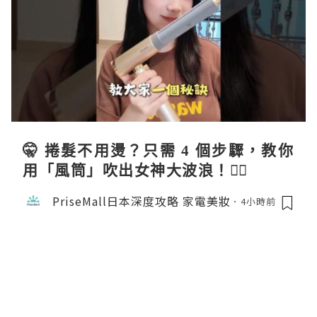
🤫 捲髮不用燙？只需 4 個步驟，教你
用「風筒」吹出女神大波浪！💇‍♀️
PriseMall日本深度攻略 家電美妝
4小時前