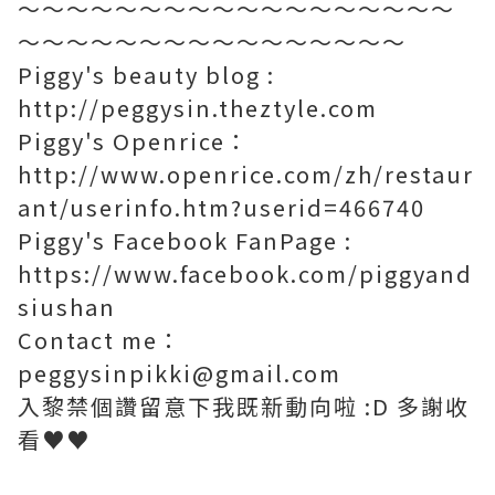
～～～～～～～～～～～～～～～～～～
～～～～～～～～～～～～～～～～
Piggy's beauty blog :
http://peggysin.theztyle.com
Piggy's Openrice：
http://www.openrice.com/zh/restaur
ant/userinfo.htm?userid=466740
Piggy's Facebook FanPage :
https://www.facebook.com/piggyand
siushan
Contact me：
peggysinpikki@gmail.com
入黎禁個讚留意下我既新動向啦 :D 多謝收
看♥♥