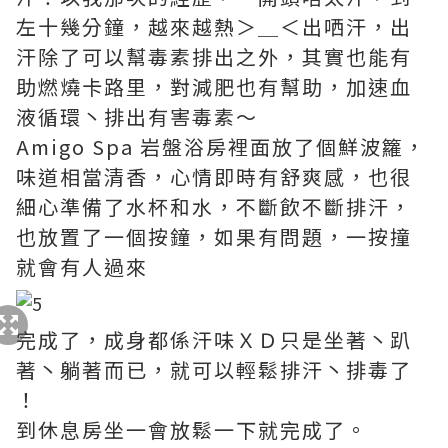
左十幾分鐘，越來越熱＞＿＜出哂汗，出
汗除了可以幫毒素排出之外，其實也能有
助燃燒卡路里，對減肥也有幫助，加速血
液循環丶排出有害毒素～
Amigo Spa 岩盤浴房裡面放了個鮮波籮，
味道相當清香，心情即時有舒爽感，也很
細心準備了水杯和水，不斷飲不斷排汗，
也放置了一個按鐘，如果有問題，一按撞
就會有人過來
完成了，成身都係汗味ＸＤ只是坐著丶趴
著丶躺著而已，就可以輕鬆排汗丶排毒了
！
到休息房坐一會放鬆一下就完成了。