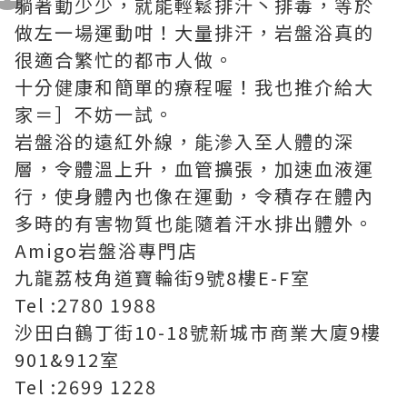
躺著動少少，就能輕鬆排汗丶排毒，等於
做左一場運動咁！大量排汗，岩盤浴真的
很適合繁忙的都市人做。
十分健康和簡單的療程喔！我也推介給大
家＝］不妨一試。
岩盤浴的遠紅外線，能滲入至人體的深
層，令體溫上升，血管擴張，加速血液運
行，使身體內也像在運動，令積存在體內
多時的有害物質也能隨着汗水排出體外。
Amigo岩盤浴專門店
九龍荔枝角道寶輪街9號8樓E-F室
Tel :2780 1988
沙田白鶴丁街10-18號新城市商業大廈9樓
901&912室
Tel :2699 1228