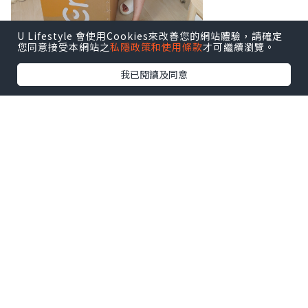
U Lifestyle 會使用Cookies來改善您的網站體驗，請確定
您同意接受本網站之
私隱政策和使用條款
才可繼續瀏覽。
我已閱讀及同意
【收貨流程】
我平時最怕網購大件物品，驚送貨麻煩，
但Emma Sleep嘅物流真係唔錯！下單後
兩日就收到，仲有電話通知，進行預約收
件時間，快遞哥哥直接送上門。
收到快遞時，包裝相當實淨，包裝方面，
床褥壓縮成一個長方盒，床墊被真空壓縮
成捲筒狀，體積比原裝細咗好多。相信就
算住唐樓嘅人，走廊轉角位都完全冇問題