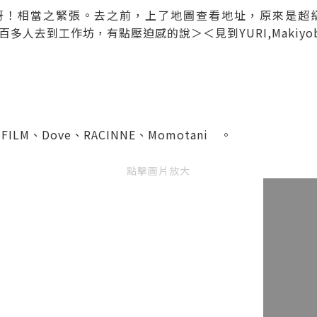
活動呀！相當之緊張。去之前，上了地圖查看地址，原來是超
人去到工作坊，有點壓迫感的說＞＜見到YURI,Makiyob
IFILM
、
Dove、
RACINNE、Momotani 。
點擊圖片放大