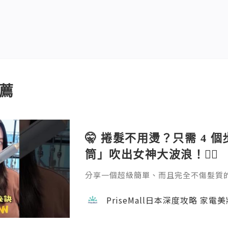
薦
🤫 捲髮不用燙？只需 4 
筒」吹出女神大波浪！💇‍♀️
分享一個超級簡單、而且完全不傷髮質的捲髮方
emall.com/products/daewoo-ha
成。過程完全不會像電熱捲那樣灼熱刺
PriseMall日本深度攻略 家電
自然。如果你也擔心燙髮傷頭髮，這招一定要學
隊用心做每一個內容，真的不容易 🙏 如
w 支持一下吧！ 📘 FB →