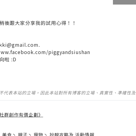
稍後跟大家分享我的試用心得！！
ikki@gmail.com.
www.facebook.com/piggyandsiushan
啦 :D
並不代表本站的立場。因此本站對所有博客的立場、真實性、準確性
社群創作有價企劃》
】
丶
美食
丶
親子
丶
寵物
丶
扮靚攻略
及
活動情報