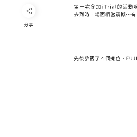
第一次參加iTrial的
去到時，場面相當震撼～有百多
分享
先後參觀了４個攤位，
FUJ