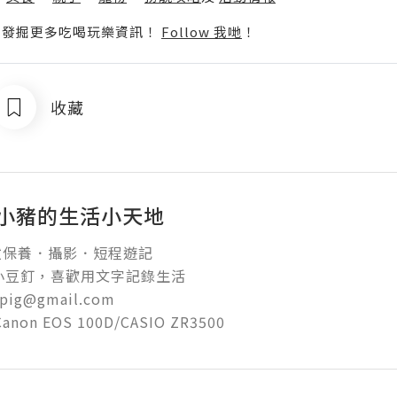
p啦！發掘更多吃喝玩樂資訊！
Follow 我哋
！
收藏
ig小豬的生活小天地
保養．攝影．短程遊記

小豆釘，喜歡用文字記錄生活

pig@gmail.com 

 Canon EOS 100D/CASIO ZR3500