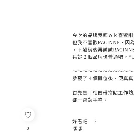
今次的品牌我都ｏｋ喜歡喇
但我不喜歡RACINNE
，不過稍後再試試RACIN
其餘２個品牌也普通吧。FU
～～～～～～～～～～～～
參觀了４個攤位後，便真真
首先是「相機帶拼貼工作坊
都一齊動手整。
好看吧！？
嘿嘿
0