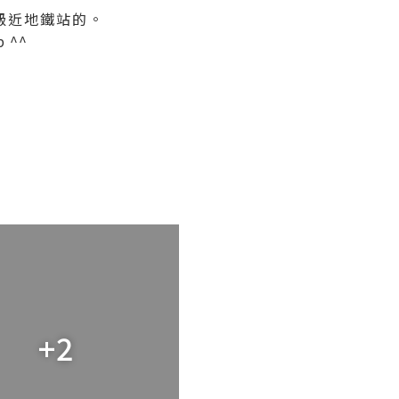
級近地鐵站的。
 ^^
+2