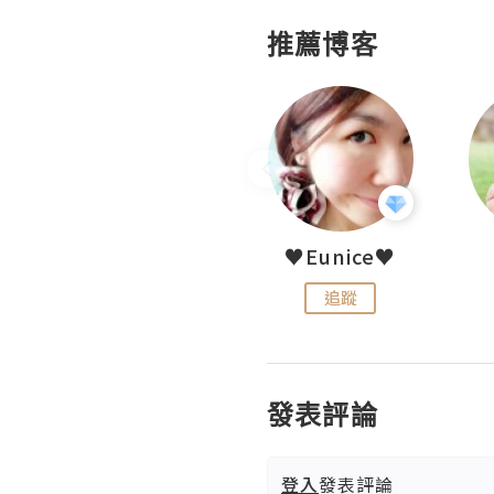
推薦博客
LoveCath 夏沫
♥Eunice♥
追蹤
追蹤
發表評論
登入
發表評論