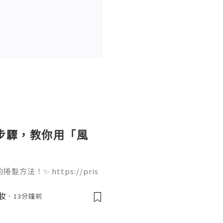
個步驟，教你用「風
法！✨ https://pris
ir-dryer 只需要 4 個步驟就能完
痛，吹出來的大波浪捲度非常
美妝
13分鐘前
起來！🌬️💇‍♀️ 我們團
果你欣賞我們的努力，Follo