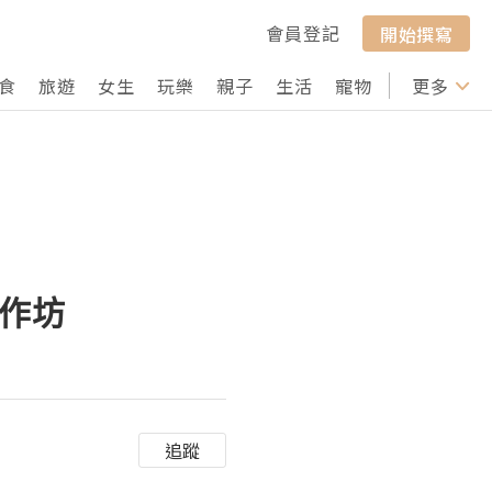
會員登記
開始撰寫
食
旅遊
女生
玩樂
親子
生活
寵物
行山
更多
打卡
工作坊
追蹤