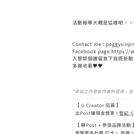
活動報導大概是這樣吧。。
Contact me : peggysinp
Facebook page:https://
入黎禁個讚留意下我既新動向
多謝收看
♥♥
*本站之內容由作者所提供，
【 U Creator 招募 】
出Post賺現金獎賞 l
登記《
【 睇Post + 參加品牌活動 
瀏覽更多社群
打卡
丶
旅遊