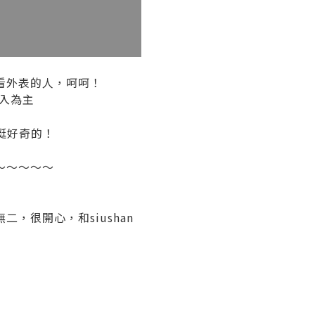
是看外表的人，呵呵！
先入為主
也挺好奇的！
～～～～～
很開心，和siushan