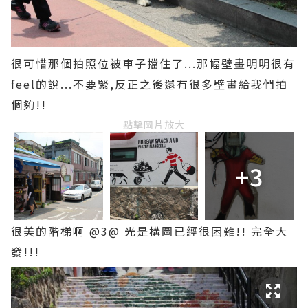
很可惜那個拍照位被車子擋住了...那幅壁畫明明很有
feel的說...不要緊,反正之後還有很多壁畫給我們拍
個夠!!
點擊圖片放大
+3
很美的階梯啊 @3@ 光是構圖已經很困難!! 完全大
發!!!