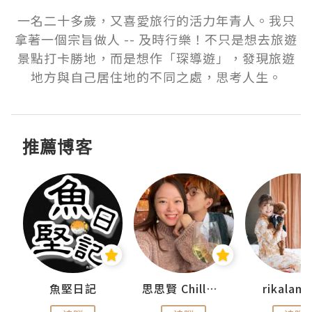
一名二十多歲，又喜愛旅行的活力年青人。我只
拿著一個宗旨做人 -- 及時行樂！不只是想去旅遊
景點打卡勝地，而是想作「琛導遊」，發現旅遊
地方與自己居住地的不同之處，思考人生。
推薦博客
urnal
魚堅日記
思思賢 ChillMyBabe
rikala