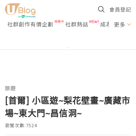
會員登記
社群創作有價企劃
社群熱話
成為U Creato
更多
旅遊
[首爾] 小區遊~梨花壁畫~廣藏市
場~東大門~昌信洞~
瀏覽次數:7524