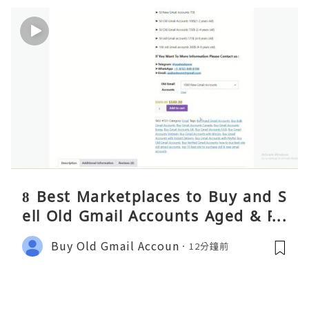
8 Best Marketplaces to Buy and S
ell Old Gmail Accounts Aged & PV
A Safely (Any Country) – 2026 Gui
Buy Old Gmail Accoun
12分鐘前
de