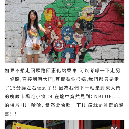
如果不想走回頭路回惠化站乘車,可以考慮一下走另
一條路,直接到東大門,其實看似很遠,我們都只是走
了15分鐘左右便到了!! 因為我們下一站是到東大門
的廣藏市場吃小食 :9 在途中竟然見到CNBLUE.....
的相片!!!! 哈哈, 當然要合照一下!! 這就是亂逛的驚
喜!!!