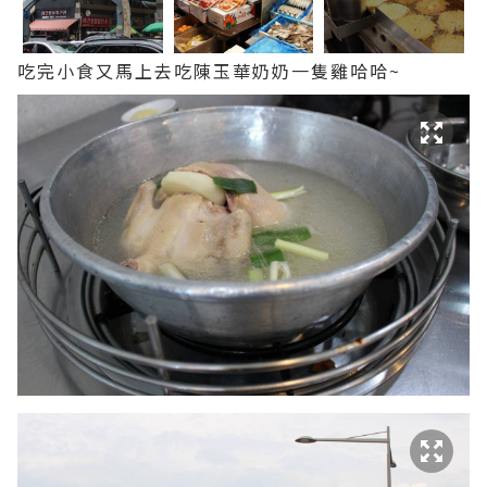
吃完小食又馬上去吃陳玉華奶奶一隻雞哈哈~