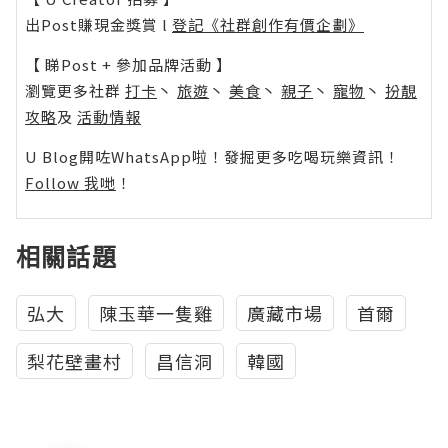
出Post賺現金獎賞 l
登記《社群創作有價企劃》
【 睇Post + 參加品牌活動 】
瀏覽更多社群
打卡
丶
旅遊
丶
美食
丶
親子
丶
寵物
丶
扮靚
攻略
及
活動情報
U Blog開咗WhatsApp啦！發掘更多吃喝玩樂資訊！
Follow 我哋
！
相關話題
弘大
陳玉華一隻雞
廣藏市場
首爾
梨花壁畫村
昌信洞
韓國