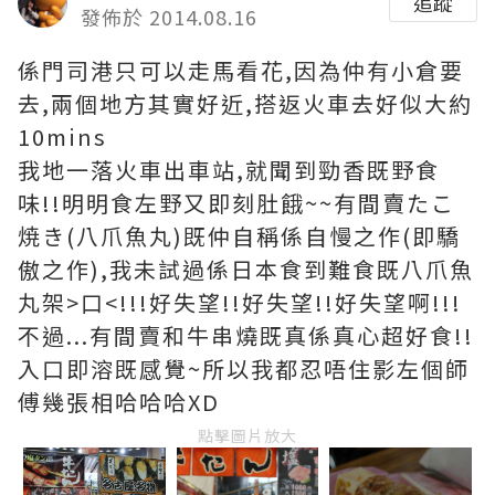
追蹤
發佈於 2014.08.16
係門司港只可以走馬看花,因為仲有小倉要
去,兩個地方其實好近,搭返火車去好似大約
10mins
我地一落火車出車站,就聞到勁香既野食
味!!明明食左野又即刻肚餓~~有間賣たこ
焼き(八爪魚丸)既仲自稱係自慢之作(即驕
傲之作),我未試過係日本食到難食既八爪魚
丸架>口<!!!好失望!!好失望!!好失望啊!!!
不過...有間賣和牛串燒既真係真心超好食!!
入口即溶既感覺~所以我都忍唔住影左個師
傅幾張相哈哈哈XD
點擊圖片放大