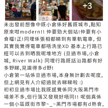
+3
未出發前想像中既小倉係好舊既城市,點知
原來咁modern!! 仲要勁大個站!仲要有小
食檔!正!同埋係張相都睇到有單軌電車, 但
其實我覺得電車都唔洗坐XD 基本上行路已
經可以去到晒我呢堆地方 (旦過市場,小倉
城, River Walk) 同埋行路既話沿路都有好
多野睇,見識得多d野!
小倉第一站係旦過市場,本身無計劃去呢度,
但上網見有人介紹過就去睇睇啦 :)
初初旦過市場比我既感覺係同大阪黑門市
場差不多,但行落又發現好唔同!! 呢個真係
一個小區既街市黎~_~黑門市場都有d熟食,