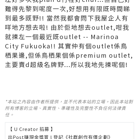
難得先黎到呢度一次,好想用有限既時間睇
到最多既野!! 當然我都會問下我屋企人有
咩地方想去啦! 由於佢地想去outlet,咁我
就揀左一個最近既outlet -- Marinoa
City Fukuoka!! 其實仲有個outlet係鳥
栖果邊,但係鳥栖果個係premium outlet,
主要賣d超級名牌野...所以我地先揀呢個!
*本站之內容由作者所提供，並不代表本站的立場。因此本站對
所有博客的立場、真實性、準確性及完整性不負任何法律責
任。
【 U Creator 招募 】
出Post賺現金獎賞 l
登記《社群創作有價企劃》