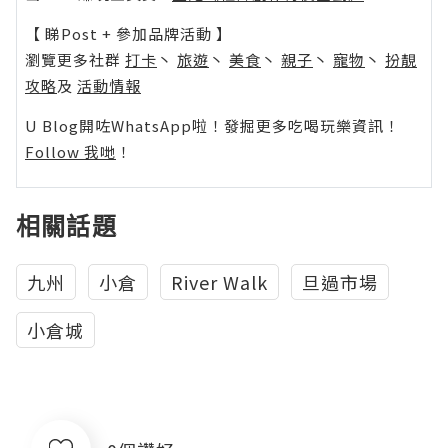
【 睇Post + 參加品牌活動 】
瀏覽更多社群
打卡
丶
旅遊
丶
美食
丶
親子
丶
寵物
丶
扮靚
攻略
及
活動情報
U Blog開咗WhatsApp啦！發掘更多吃喝玩樂資訊！
Follow 我哋
！
相關話題
九州
小倉
River Walk
旦過市場
小倉城