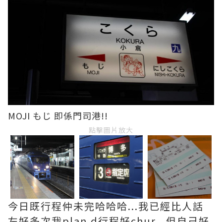
MOJI もじ 即係門司港!!
點擊圖片放大
今日既行程仲未完哈哈哈...我已經比人話
左好多次我plan d行程好chur...但自己好