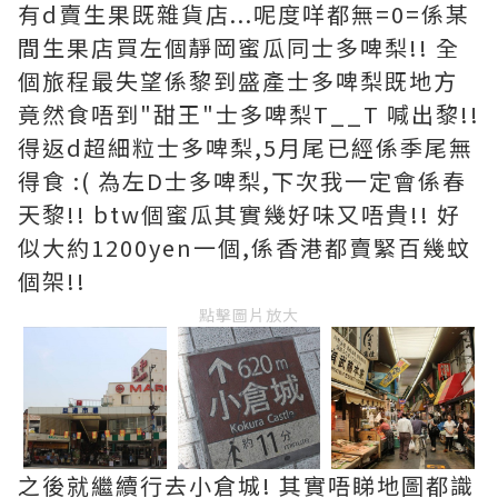
有d賣生果既雜貨店...呢度咩都無=0=係某
間生果店買左個靜岡蜜瓜同士多啤梨!! 全
個旅程最失望係黎到盛產士多啤梨既地方
竟然食唔到"甜王"士多啤梨T__T 喊出黎!!
得返d超細粒士多啤梨,5月尾已經係季尾無
得食 :( 為左D士多啤梨,下次我一定會係春
天黎!! btw個蜜瓜其實幾好味又唔貴!! 好
似大約1200yen一個,係香港都賣緊百幾蚊
個架!!
點擊圖片放大
之後就繼續行去小倉城! 其實唔睇地圖都識