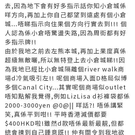
去,因為地下會有好多指示話你知小倉城係
咩方向,再加上你自己都望到遠處有個小倉
城...唔睇指示向住果個方向行實去到!!! 個
人認為係小倉唔驚盪失路,因為周街都有好
多指示牌!!
由於我地之前去左熊本城,再加上果度真係
超級無敵曬,所以無特登上去小倉城睇!!因
為我地已經比小倉城隔離個river walk商
場d冷氣吸引左!! 呢個商場入面D格局似博
多個Canal City...其實呢個商場似outlet
唔知點解我覺得,例如LizLisa d衫褲袋都係
2000-3000yen @0@|| 咩話?! 唔係講緊
笑,真係平到咁!! 平時香港減價都要
$400HKD啦!雖然d款唔係最新最靚,但都
總會揀到自己鍾意既!! 仲有間令到我地欲