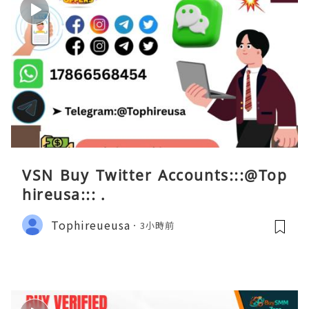
VSN Buy Twitter Accounts:::@Top
hireusa::: .
Tophireueusa
3小時前