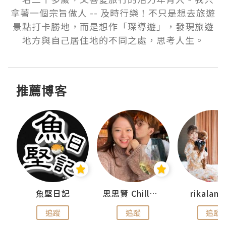
拿著一個宗旨做人 -- 及時行樂！不只是想去旅遊
景點打卡勝地，而是想作「琛導遊」，發現旅遊
地方與自己居住地的不同之處，思考人生。
推薦博客
urnal
魚堅日記
思思賢 ChillMyBabe
rikala
追蹤
追蹤
追蹤