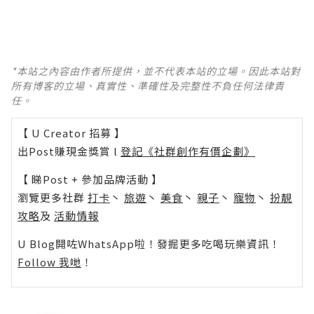
*本站之內容由作者所提供，並不代表本站的立場。因此本站對
所有博客的立場、真實性、準確性及完整性不負任何法律責
任。
【 U Creator 招募 】
出Post賺現金獎賞 l
登記《社群創作有價企劃》
【 睇Post + 參加品牌活動 】
瀏覽更多社群
打卡
丶
旅遊
丶
美食
丶
親子
丶
寵物
丶
扮靚
攻略
及
活動情報
U Blog開咗WhatsApp啦！發掘更多吃喝玩樂資訊！
Follow 我哋
！