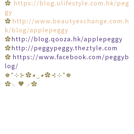
✿
https://blog.ulifestyle.com.hk/peg
gy
✿
http://www.beautyexchange.com.h
k/blog/applepeggy
✿
http://blog.qooza.hk/applepeggy
✿
http://peggypeggy.theztyle.com
✿
https://www.facebook.com/peggyb
log/
♚*⊹⊱✿◕‿◕✿⊰⊹*♚
✿╮♥╭✿