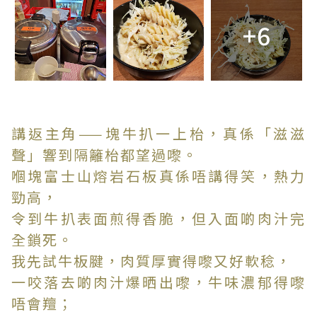
+6
講返主角——塊牛扒一上枱，真係「滋滋
聲」響到隔籬枱都望過嚟。
嗰塊富士山熔岩石板真係唔講得笑，熱力
勁高，
令到牛扒表面煎得香脆，但入面啲肉汁完
全鎖死。
我先試牛板腱，肉質厚實得嚟又好軟稔，
一咬落去啲肉汁爆晒出嚟，牛味濃郁得嚟
唔會羶；