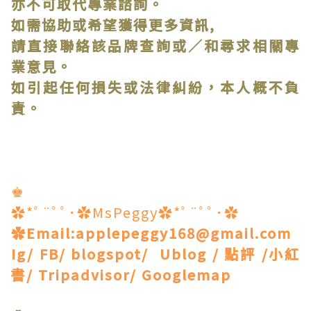
亦不可取代專業諮詢。
如需協助或希望獲得更多資訊,
請直接聯絡該品牌查詢或∕和尋求相關專
業意見。
如引起任何損失或法律糾紛，本人概不負
責。
♚
✿*ﾟ¨ﾟﾟ･✿MsPeggy✿*ﾟ¨ﾟﾟ･✿
✿Email:applepeggy168@gmail.com
Ig/ FB/ blogspot/ Ublog / 點評 /小紅
書/ Tripadvisor/ Googlemap