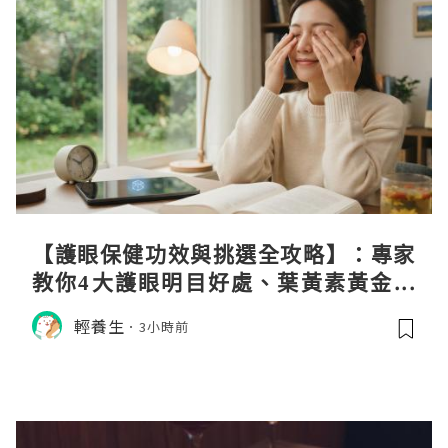
【護眼保健功效與挑選全攻略】：專家
教你4大護眼明目好處、葉黃素黃金比
例與挑選秘訣
輕養生
3小時前