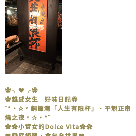
✿╮❤╭✿
✿雜感女生 好味日記✿
˚*•✰。銅鑼灣「人生有限杯」．平靚正串
燒之夜。✰•*˚
✿✿小資女的Dolce Vita✿✿
❤餓底飯聚．食勻全世界❤