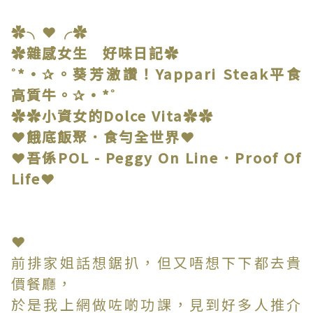
✿╮❤╭✿
✿雜感女生 好味日記✿
˚*•✰。葵芳激讚！Yappari Steak平食
高質牛。✰•*˚
✿✿小資女的Dolce Vita✿✿
❤餓底飯聚．食勻全世界❤
❤吾係POL - Peggy On Line．Proof Of
Life❤
❤
前排家姐話想鋸扒，但又唔想下下都去貴
價餐廳，
於是我上網做咗啲功課，見到好多人推介