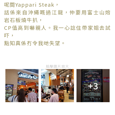
呢間Yappari Steak，
話係來自沖繩嘅過江龍，仲要用富士山熔
岩石板燒牛扒，
CP值高到嚇親人。我一心諗住帶家姐去試
吓，
點知真係冇令我哋失望。
點擊圖片放大
+3