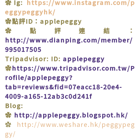
✿Ig:
https://www.instagram.com/p
eggypeggyhk/
✿點評ID：applepeggy
✿點評連結：
http://www.dianping.com/member/
995017505
Tripadvisor: ID:
applepeggy
✿
https://www.tripadvisor.com.tw/P
rofile/applepeggy?
tab=reviews&fid=07eacc18-20e4-
4009-a165-12ab3c0d241f
Blog:
✿
http://applepeggy.blogspot.hk/
✿
http://www.weshare.hk/peggypeg
gy/