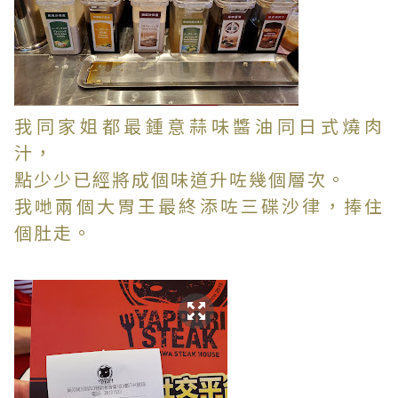
我同家姐都最鍾意蒜味醬油同日式燒肉
汁，
點少少已經將成個味道升咗幾個層次。
我哋兩個大胃王最終添咗三碟沙律，捧住
個肚走。