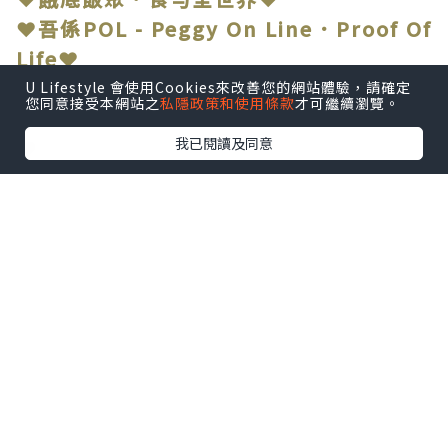
❤吾係POL - Peggy On Line．Proof Of
Life❤
U Lifestyle 會使用Cookies來改善您的網站體驗，請確定
您同意接受本網站之
私隱政策和使用條款
才可繼續瀏覽。
我已閱讀及同意
❤
近排真係忙到頭頂出煙，難得夾到姐妹放
工，
當然要搵間舒舒服服嘅地方，啤一啤，串
一串，回吓氣。
朋友推介銅鑼灣「人生有限杯.串燒店」，
上到去環境仲要幾Chill，燈光暗暗地，傾
計啱啱好。