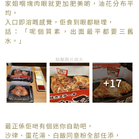
家姐嗰塊肉眼就更加肥美啲，油花分布平
均，
入口即溶嘅感覺，佢食到眼都瞇埋，
話：「呢個質素，出面最平都要三舊
水。」
點擊圖片放大
+17
最正係佢哋有個迷你自助吧，
沙律、蛋花湯、白飯同意粉全部任添，