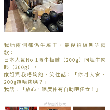
我哋兩個都係牛魔王，最後拍板叫咗兩
款：
日本人氣No.1嘅牛板腱（200g）同埋牛肉
眼（300g）。
家姐驚我唔夠飽，笑住話：「你咁大食，
200g夠唔夠㗎？」
我話：「放心，呢度仲有自助吧任食！」
點擊圖片放大