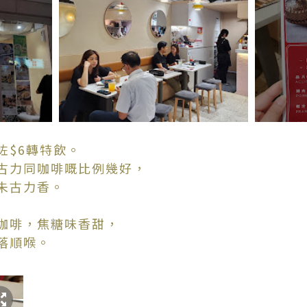
咗$6轉特飲。
古力同咖啡嘅比例幾好，
朱古力香。
咖啡，焦糖味香甜，
落順喉。