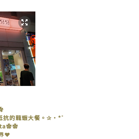
✿
抵抗的龍蝦大餐。✰•*˚
ita✿✿
界❤