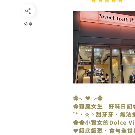
分享
✿╮❤╭✿
✿雜感女生 好味日記
˚*•✰。甜牙牙．無法
✿✿小資女的Dolce V
❤餓底飯聚．食勻全世