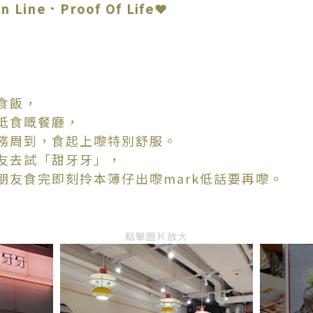
 Line．Proof Of Life❤
食飯，
抵食嘅餐廳，
務周到，食起上嚟特別舒服。
友去試「甜牙牙」，
朋友食完即刻拎本簿仔出嚟mark低話要再嚟。
點擊圖片放大