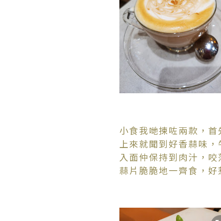
小食我哋揀咗兩款，首
上來就聞到好香蒜味，
入面仲保持到肉汁，咬
蒜片脆脆地一齊食，好