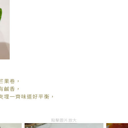
芒果卷，
有鹹香，
夾埋一齊味道好平衡，
點擊圖片放大