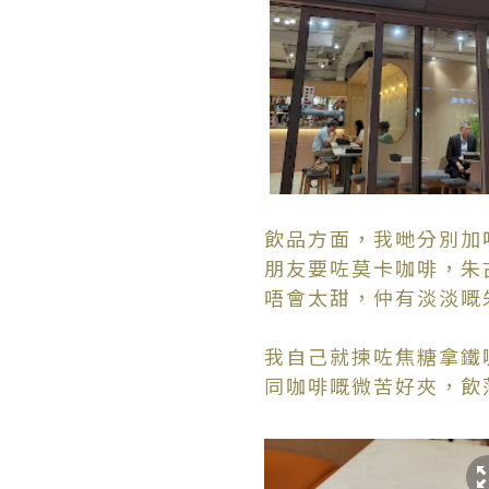
飲品方面，我哋分別加
朋友要咗莫卡咖啡，朱
唔會太甜，仲有淡淡嘅
我自己就揀咗焦糖拿鐵
同咖啡嘅微苦好夾，飲