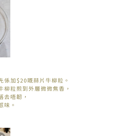
先係加$20嘅蒜片牛柳粒。
牛柳粒煎到外層微微焦香，
落去唔韌，
惹味。