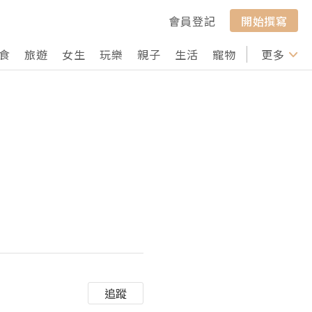
會員登記
開始撰寫
食
旅遊
女生
玩樂
親子
生活
寵物
行山
更多
打卡
追蹤