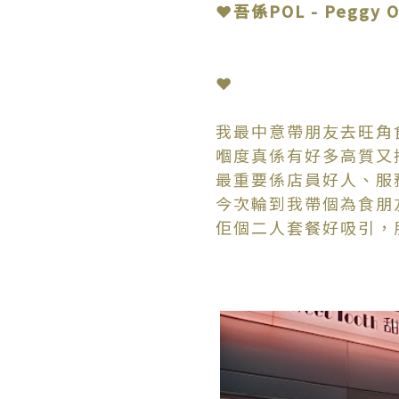
❤吾係POL - Peggy On
❤
我最中意帶朋友去旺角
嗰度真係有好多高質又
最重要係店員好人、服
今次輪到我帶個為食朋
佢個二人套餐好吸引，