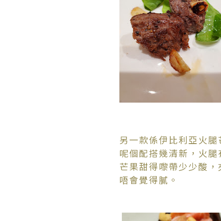
另一款係伊比利亞火腿
呢個配搭幾清新，火腿
芒果甜得嚟帶少少酸，
唔會覺得膩。