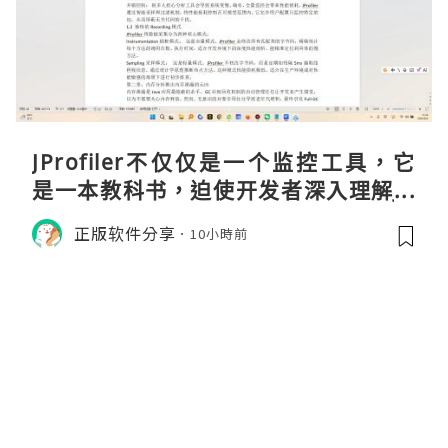
JProfiler不仅仅是一个监控工具，它
是一本教科书，迫使开发者深入理解JV
M的内存模型、垃圾回收机制和并发原
正版软件分享
10小時前
理。通过直观的可视化数据，它将抽象
的性能问题具象化为代码行号。对于一
名追求卓越的Java