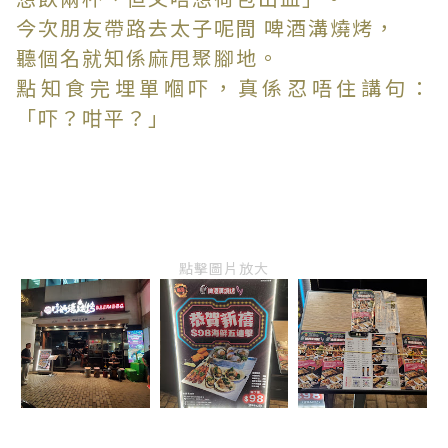
今次朋友帶路去太子呢間 啤酒溝燒烤，
聽個名就知係麻甩聚腳地。
點知食完埋單嗰吓，真係忍唔住講句：
「吓？咁平？」
點擊圖片放大