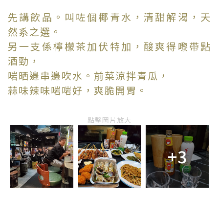
先講飲品。叫咗個椰青水，清甜解渴，天
然系之選。
另一支係檸檬茶加伏特加，酸爽得嚟帶點
酒勁，
啱晒邊串邊吹水。前菜涼拌青瓜，
蒜味辣味啱啱好，爽脆開胃。
點擊圖片放大
+3