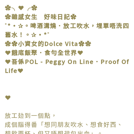
✿╮❤╭✿
✿雜感女生 好味日記✿
˚*•✰。啤酒溝燒．放工吹水，埋單唔洗四
舊水！。✰•*˚
✿✿小資女的Dolce Vita✿✿
❤餓底飯聚．食勻全世界❤
❤吾係POL - Peggy On Line．Proof Of
Life❤
❤
放工攰到一個點，
成個腦得番「想同朋友吹水、想食好西、
想飲兩杯、但又唔想荷包出血」。