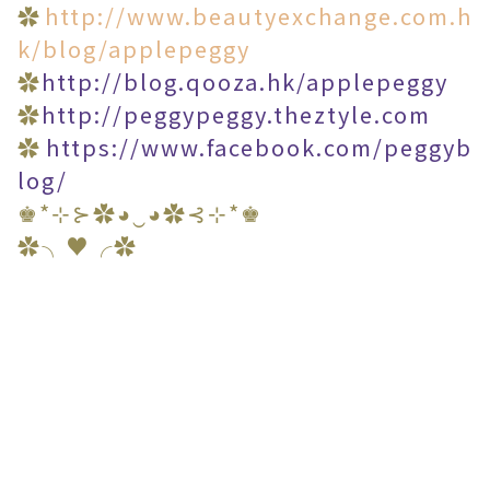
✿
http://www.beautyexchange.com.h
k/blog/applepeggy
✿
http://blog.qooza.hk/applepeggy
✿
http://peggypeggy.theztyle.com
✿
https://www.facebook.com/peggyb
log/
♚*⊹⊱✿◕‿◕✿⊰⊹*♚
✿╮♥╭✿