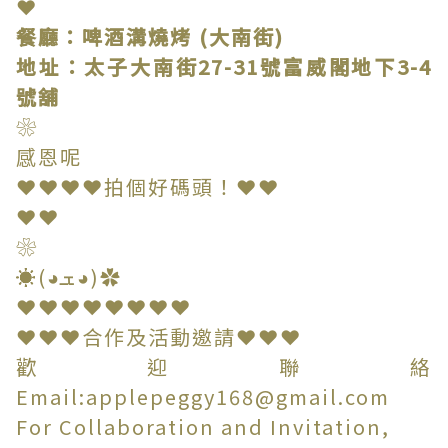
❤
餐廳：啤酒溝燒烤 (大南街)
地址：太子大南街27-31號富威閣地下3-4
號舖
❀
感恩呢
❤❤❤❤拍個好碼頭！❤❤
❤❤
❀
☀(◕ܫ◕)✿
❤❤❤❤❤❤❤❤
❤❤❤合作及活動邀請❤❤❤
歡迎聯絡
Email:applepeggy168@gmail.com
For Collaboration and Invitation,