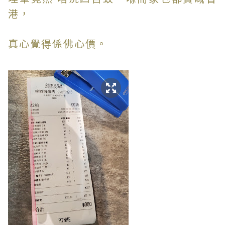
港，
真心覺得係佛心價。