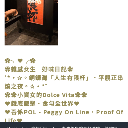
✿╮❤╭✿
✿雜感女生 好味日記✿
˚*•✰。銅鑼灣「人生有限杯」．平靚正串
燒之夜。✰•*˚
✿✿小資女的Dolce Vita✿✿
❤餓底飯聚．食勻全世界❤
❤吾係POL - Peggy On Line．Proof Of
Life❤