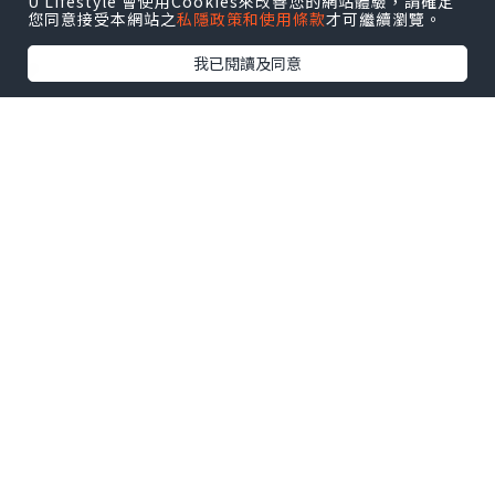
U Lifestyle 會使用Cookies來改善您的網站體驗，請確定
您同意接受本網站之
私隱政策和使用條款
才可繼續瀏覽。
我已閱讀及同意
❤
近排真係忙到頭頂出煙，難得夾到姐妹放
工，
當然要搵間舒舒服服嘅地方，啤一啤，串
一串，回吓氣。
朋友推介銅鑼灣「人生有限杯.串燒店」，
上到去環境仲要幾Chill，燈光暗暗地，傾
計啱啱好。