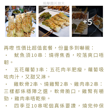
點擊圖片放大
+5
再嚟 性價比超值套餐，份量多到嚇親：
• 魷魚須10串：燒得焦香，咬落爽口唔
韌。
• 五花蘿蔔3串：五花肉半肥瘦，蘿蔔吸
咗肉汁，又甜又淋。
• 雞軟骨2串、燒雞腎2串、雞肉串2串：
三樣都係穩陣之選，軟骨脆口，雞腎有嚼
勁，雞肉串唔乾柴。
• 四季豆10串呢個真係要讚，燒完仲保