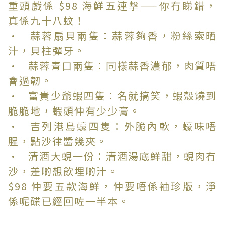
重頭戲係 $98 海鮮五連擊——你冇睇錯，
真係九十八蚊！
• 蒜蓉扇貝兩隻：蒜蓉夠香，粉絲索晒
汁，貝柱彈牙。
• 蒜蓉青口兩隻：同樣蒜香濃郁，肉質唔
會過韌。
• 富貴少爺蝦四隻：名就搞笑，蝦殼燒到
脆脆地，蝦頭仲有少少膏。
• 吉列港島蠔四隻：外脆內軟，蠔味唔
腥，點沙律醬幾夾。
• 清酒大蜆一份：清酒湯底鮮甜，蜆肉冇
沙，差啲想飲埋啲汁。
$98 仲要五款海鮮，仲要唔係袖珍版，淨
係呢碟已經回咗一半本。