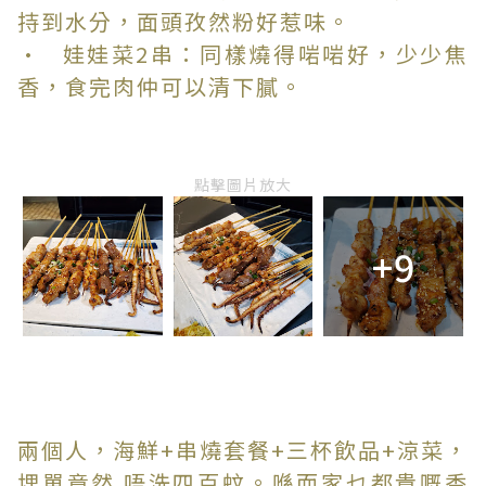
持到水分，面頭孜然粉好惹味。
• 娃娃菜2串：同樣燒得啱啱好，少少焦
香，食完肉仲可以清下膩。
點擊圖片放大
+9
兩個人，海鮮+串燒套餐+三杯飲品+涼菜，
埋單竟然 唔洗四百蚊。喺而家乜都貴嘅香