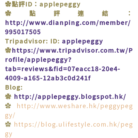
✿點評ID：applepeggy
✿點評連結：
http://www.dianping.com/member/
995017505
Tripadvisor: ID:
applepeggy
✿
https://www.tripadvisor.com.tw/P
rofile/applepeggy?
tab=reviews&fid=07eacc18-20e4-
4009-a165-12ab3c0d241f
Blog:
✿
http://applepeggy.blogspot.hk/
✿
http://www.weshare.hk/peggypeg
gy/
✿
https://blog.ulifestyle.com.hk/peg
gy