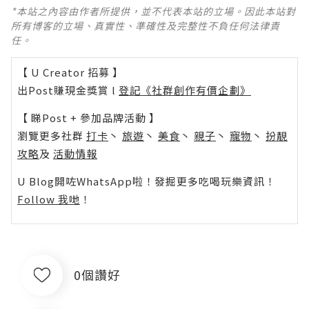
*本站之內容由作者所提供，並不代表本站的立場。因此本站對
所有博客的立場、真實性、準確性及完整性不負任何法律責
任。
【 U Creator 招募 】
出Post賺現金獎賞 l
登記《社群創作有價企劃》
【 睇Post + 參加品牌活動 】
瀏覽更多社群
打卡
丶
旅遊
丶
美食
丶
親子
丶
寵物
丶
扮靚
攻略
及
活動情報
U Blog開咗WhatsApp啦！發掘更多吃喝玩樂資訊！
Follow 我哋
！
0個讚好