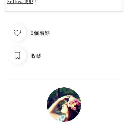
Follow 我哋
！
0個讚好
收藏