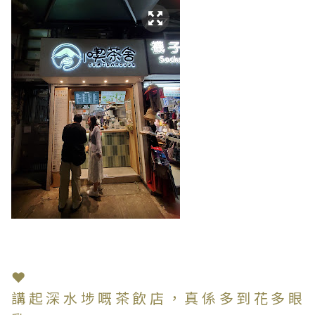
❤
講起深水埗嘅茶飲店，真係多到花多眼