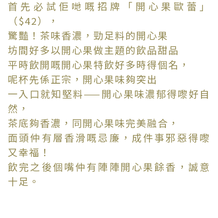
首先必試佢哋嘅招牌「開心果歐蕾」
（$42），
驚豔！茶味香濃，勁足料的開心果
坊間好多以開心果做主題的飲品甜品
平時飲開嘅開心果特飲好多時得個名，
呢杯先係正宗，開心果味夠突出
一入口就知堅料——開心果味濃郁得嚟好自
然，
茶底夠香濃，同開心果味完美融合，
面頭仲有層香滑嘅忌廉，成件事邪惡得嚟
又幸福！
飲完之後個嘴仲有陣陣開心果餘香，誠意
十足。