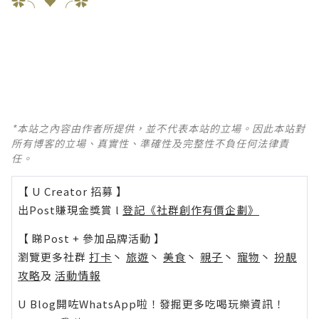
✿╮♥╭✿
*本站之內容由作者所提供，並不代表本站的立場。因此本站對
所有博客的立場、真實性、準確性及完整性不負任何法律責
任。
【 U Creator 招募 】
出Post賺現金獎賞 l
登記《社群創作有價企劃》
【 睇Post + 參加品牌活動 】
瀏覽更多社群
打卡
丶
旅遊
丶
美食
丶
親子
丶
寵物
丶
扮靚
攻略
及
活動情報
U Blog開咗WhatsApp啦！發掘更多吃喝玩樂資訊！