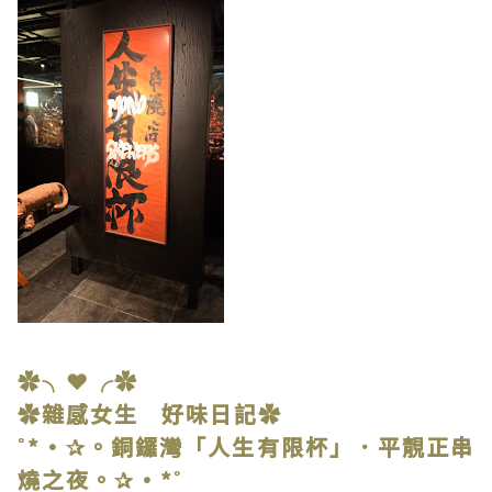
✿╮❤╭✿
✿雜感女生 好味日記✿
˚*•✰。銅鑼灣「人生有限杯」．平靚正串
燒之夜。✰•*˚