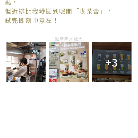
亂，
但近排比我發掘到呢間「喫茶舍」，
試完即刻中意左！
點擊圖片放大
+3