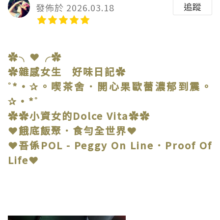
追蹤
發佈於 2026.03.18
✿╮❤╭✿
✿雜感女生 好味日記✿
˚*•✰。喫茶舍．開心果歐蕾濃郁到震。
✰•*˚
✿✿小資女的Dolce Vita✿✿
❤餓底飯聚．食勻全世界❤
❤吾係POL - Peggy On Line．Proof Of
Life❤