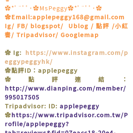
✿*ﾟ¨ﾟﾟ･✿MsPeggy✿*ﾟ¨ﾟﾟ･✿
✿Email:applepeggy168@gmail.com
Ig/ FB/ blogspot/ Ublog / 點評 /小紅
書/ Tripadvisor/ Googlemap
✿Ig:
https://www.instagram.com/p
eggypeggyhk/
✿點評ID：applepeggy
✿點評連結：
http://www.dianping.com/member/
995017505
Tripadvisor: ID:
applepeggy
✿
https://www.tripadvisor.com.tw/P
rofile/applepeggy?
tab=reviews&fid=07eacc18-20e4-