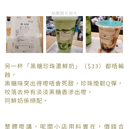
點擊圖片放大
另一杯「黑糖珍珠濃鮮奶」（$33）都唔輸
蝕，
黑糖味突出得嚟唔會死甜，珍珠煙韌Q彈，
咬落去仲有淡淡黑糖香滲出嚟，
同鮮奶係絕配。
整體嚟講，呢間小店用料實在，價錢合