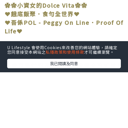
✿✿小資女的Dolce Vita✿✿
❤餓底飯聚．食勻全世界❤
❤吾係POL - Peggy On Line．Proof Of
Life❤
U Lifestyle 會使用Cookies來改善您的網站體驗，請確定
您同意接受本網站之
私隱政策和使用條款
才可繼續瀏覽。
❤
我已閱讀及同意
近排真係忙到頭頂出煙，難得夾到姐妹放
工，
當然要搵間舒舒服服嘅地方，啤一啤，串
一串，回吓氣。
朋友推介銅鑼灣「人生有限杯.串燒店」，
上到去環境仲要幾Chill，燈光暗暗地，傾
計啱啱好。