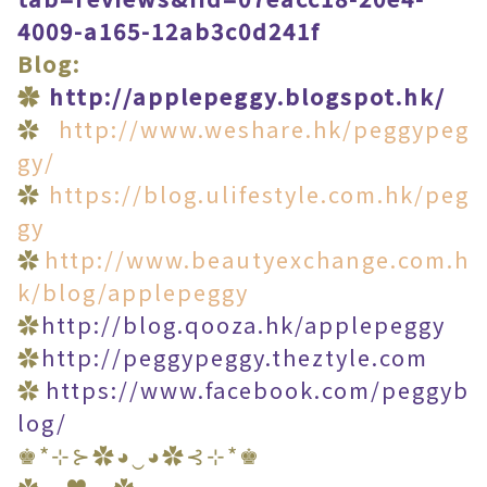
4009-a165-12ab3c0d241f
Blog:
✿
http://applepeggy.blogspot.hk/
✿
http://www.weshare.hk/peggypeg
gy/
✿
https://blog.ulifestyle.com.hk/peg
gy
✿
http://www.beautyexchange.com.h
k/blog/applepeggy
✿
http://blog.qooza.hk/applepeggy
✿
http://peggypeggy.theztyle.com
✿
https://www.facebook.com/peggyb
log/
♚*⊹⊱✿◕‿◕✿⊰⊹*♚