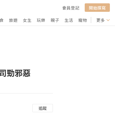
會員登記
開始撰寫
食
旅遊
女生
玩樂
親子
生活
寵物
行山
更多
打卡
壽司勁邪惡
追蹤