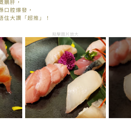
嘅鵝肝，
喺口腔爆發，
唔住大讚「超推」！
點擊圖片放大