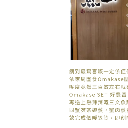
講到最驚喜嘅一定係佢
依家周圍食Omakas
呢度竟然三百蚊左右就
Omakase SET 
再送上熱辣辣嘅三文魚
同蟹芡茶碗蒸，蟹肉蒸
飲完成個暖笠笠，即刻