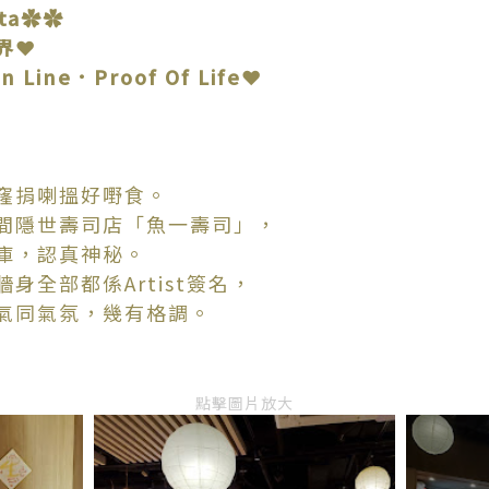
ita✿✿
界❤
 Line．Proof Of Life❤
窿捐喇搵好嘢食。
間隱世壽司店「魚一壽司」，
庫，認真神秘。
身全部都係Artist簽名，
氣同氣氛，幾有格調。
點擊圖片放大