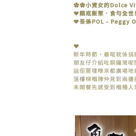
✿✿小資女的Dolce V
❤餓底飯聚．食勻全世
❤吾係POL - Peggy On
❤
新年時節，最啱就係捐
朋友仔介紹咗銅鑼灣呢
話佢匿埋喺京都廣場地
落樓梯嗰陣仲見到兩邊牆
未開餐先感受到嗰種人