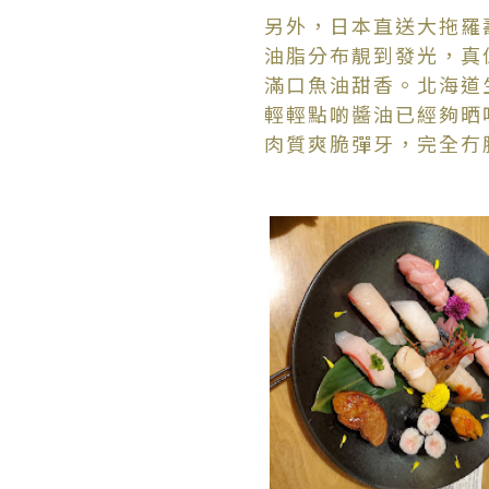
另外，日本直送大拖羅
油脂分布靚到發光，真
滿口魚油甜香。北海道
輕輕點啲醬油已經夠晒
肉質爽脆彈牙，完全冇