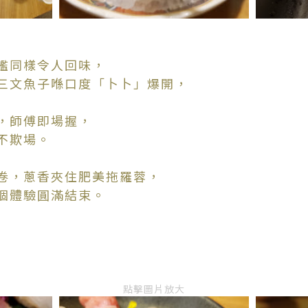
艦同樣令人回味，
三文魚子喺口度「卜卜」爆開，
，師傅即場握，
不欺場。
卷，蔥香夾住肥美拖羅蓉，
個體驗圓滿結束。
點擊圖片放大