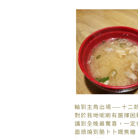
輪到主角出場——十二
對於我哋呢啲有選擇困
講到全晚最驚喜，一定
面頭燒到脆卜卜嘅焦糖