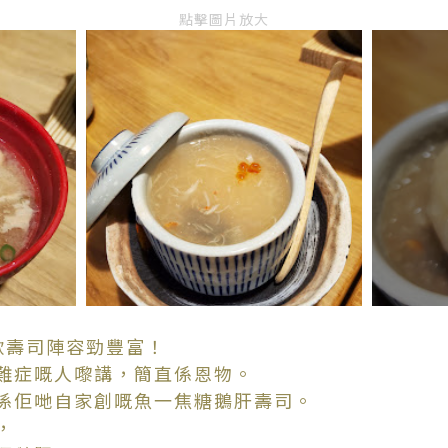
點擊圖片放大
款壽司陣容勁豐富！
難症嘅人嚟講，簡直係恩物。
係佢哋自家創嘅魚一焦糖鵝肝壽司。
，