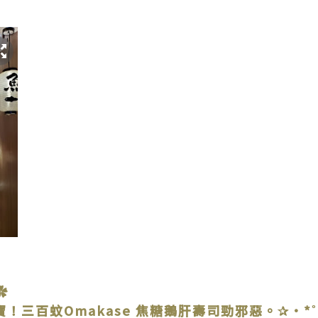
✿
寶！三百蚊Omakase 焦糖鵝肝壽司勁邪惡。✰•*˚