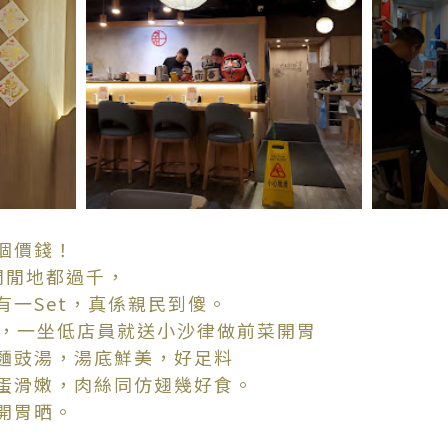
個價錢！
e閒閒地都過千，
有一Set，真係親民到傻。
好豐富，一坐低店員就送小沙律做前菜開胃
麵豉湯，湯底鮮美，好足料
蛋滑嫩，肉絲同仿翅幾好食。
開胃晒。