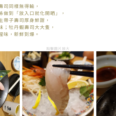
壽司同樣無得輸，
係做到「放入口就化開晒」，
生帶子壽司厚身鮮甜，
味；牡丹蝦壽司大大隻，
腥味，新鮮到爆。
點擊圖片放大