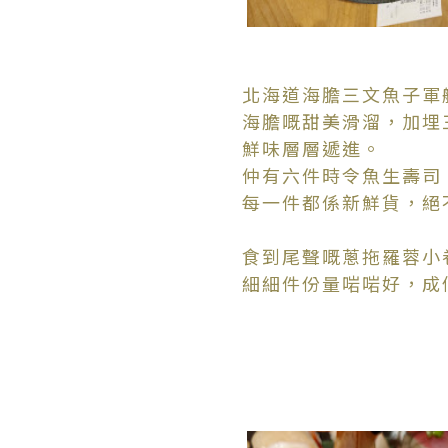
北海道海膽三文魚子軍
海膽嘅甜美滑溜，加埋
鮮味層層遞進。
仲有六件時令魚生壽司
每一件都係新鮮貨，絕
食到尾聲嘅蔥拖羅蓉小
細細件份量啱啱好，成