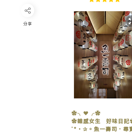
分享
✿╮❤╭✿
✿雜感女生 好味日記
˚*•✰。魚一壽司．尋