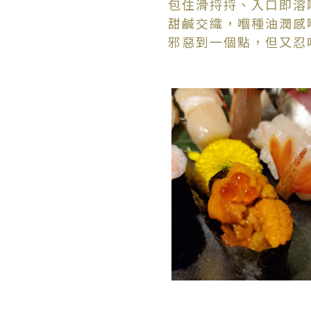
包住滑捋捋、入口即溶
甜鹹交織，嗰種油潤感
邪惡到一個點，但又忍