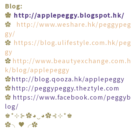
Blog:
✿
http://applepeggy.blogspot.hk/
✿
http://www.weshare.hk/peggypeg
gy/
✿
https://blog.ulifestyle.com.hk/peg
gy
✿
http://www.beautyexchange.com.h
k/blog/applepeggy
✿
http://blog.qooza.hk/applepeggy
✿
http://peggypeggy.theztyle.com
✿
https://www.facebook.com/peggyb
log/
♚*⊹⊱✿◕‿◕✿⊰⊹*♚
✿╮♥╭✿