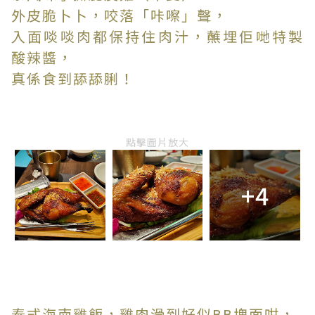
外皮脆卜卜，咬落「咔嚓」聲，
入面啖啖肉都保持住肉汁，蘸埋佢哋特製
酸辣醬，
真係食到舔舔脷！
點擊圖片放大
+4
泰式海南雞飯，雞肉滑到好似BB塊面咁，