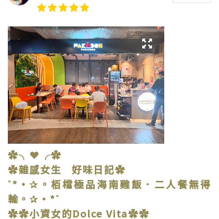
✿╮❤╭✿
✿雜感女生 好味日記✿
˚*•✰。栢檔極品海南雞飯．二人餐無得
輸。✰•*˚
✿✿小資女的Dolce Vita✿✿