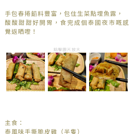
手包春捲餡料豐富，包住生菜點埋魚露，
酸酸甜甜好開胃，食完成個泰國夜市嘅感
覺返晒嚟！
點擊圖片放大
主食：
泰風味手撕脆皮雞（半隻）