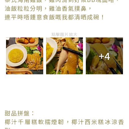
油飯粒粒分明，雞油香氣撲鼻，
連平時唔鍾意食飯嘅我都清晒成碗！
點擊圖片放大
+4
甜品拼盤：
椰汁千層糕軟糯煙韌，椰汁西米糕冰涼香