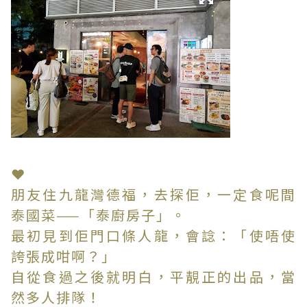
❤
朋友住九龍灣德福，去探佢，一定食呢間
泰國菜——「泰廚房子」。
最初見到佢門口條人龍，會諗：「使唔使
誇張成咁啊？」
自從食過之後就明白，平靚正的出品，當
然多人排隊！