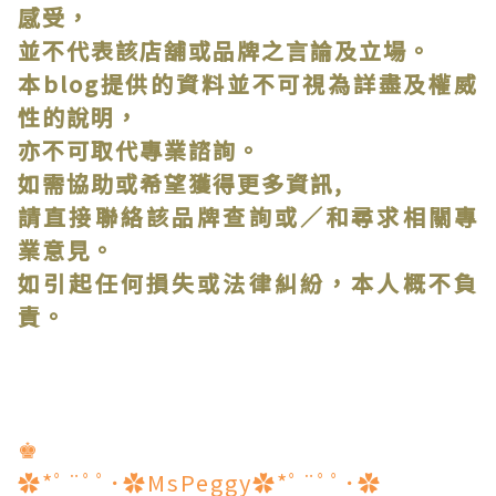
感受，
並不代表該店舖或品牌之言論及立場。
本blog提供的資料並不可視為詳盡及權威
性的說明，
亦不可取代專業諮詢。
如需協助或希望獲得更多資訊,
請直接聯絡該品牌查詢或∕和尋求相關專
業意見。
如引起任何損失或法律糾紛，本人概不負
責。
♚
✿*ﾟ¨ﾟﾟ･✿MsPeggy✿*ﾟ¨ﾟﾟ･✿