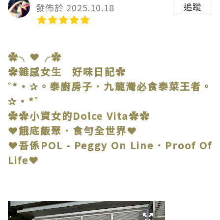
追蹤
發佈於 2025.10.18
✿╮❤╭✿
✿雜感女生 好味日記✿
˚*•✰。泰廚房子．九龍灣必食泰菜王者。
✰•*˚
✿✿小資女的Dolce Vita✿✿
❤餓底飯聚．食勻全世界❤
❤吾係POL - Peggy On Line．Proof Of
Life❤