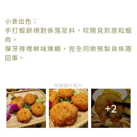
小食出色：
手打蝦餅絕對係落足料，咬開見到原粒蝦
肉，
彈牙得嚟鮮味爆棚，完全同啲預製貨係兩
回事。
點擊圖片放大
+2