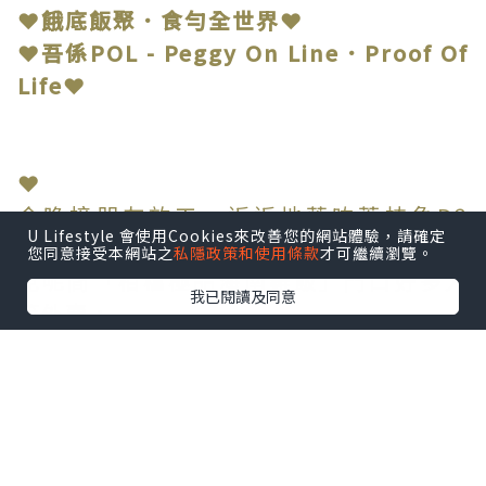
❤餓底飯聚．食勻全世界❤
❤吾係POL - Peggy On Line．Proof Of
Life❤
❤
今晚接朋友放工，近近地落咗荔枝角D2
U Lifestyle 會使用Cookies來改善您的網站體驗，請確定
Place搵食。
您同意接受本網站之
私隱政策和使用條款
才可繼續瀏覽。
見呢間「栢檔極品海南雞飯」門口好多人
我已閱讀及同意
等外賣，
一早就知佢有料到，就決定入去食個二人
套餐。
點擊圖片放大