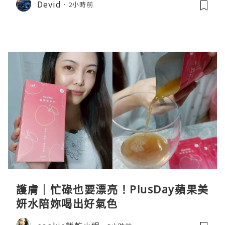
Devid
2小時前
護膚｜忙碌也要漂亮！PlusDay蘋果美
妍水陪妳喝出好氣色