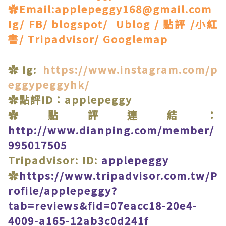
✿Email:applepeggy168@gmail.com
Ig/ FB/ blogspot/ Ublog / 點評 /小紅
書/ Tripadvisor/ Googlemap
✿Ig:
https://www.instagram.com/p
eggypeggyhk/
✿點評ID：applepeggy
✿點評連結：
http://www.dianping.com/member/
995017505
Tripadvisor: ID:
applepeggy
✿
https://www.tripadvisor.com.tw/P
rofile/applepeggy?
tab=reviews&fid=07eacc18-20e4-
4009-a165-12ab3c0d241f