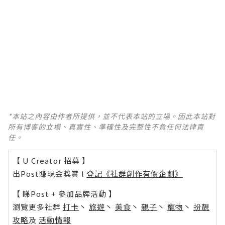
*本站之內容由作者所提供，並不代表本站的立場。因此本站對
所有博客的立場、真實性、準確性及完整性不負任何法律責
任。
【 U Creator 招募 】
出Post賺現金獎賞 l
登記《社群創作有價企劃》
【 睇Post + 參加品牌活動 】
瀏覽更多社群
打卡
丶
旅遊
丶
美食
丶
親子
丶
寵物
丶
扮靚
攻略
及
活動情報