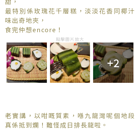
甜，
最特別係玫瑰花千層糕，淡淡花香同椰汁
味出奇地夾，
食完仲想encore！
點擊圖片放大
+2
老實講，以咁嘅質素，喺九龍灣呢個地段
真係抵到爛！難怪成日排長龍啦。