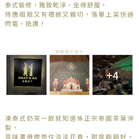
泰式裝修，雅致乾淨，坐得舒服，
侍應姐姐又有禮貌又親切，落單上菜快過
閃電，抵讚！
點擊圖片放大
+4
凍泰式奶茶一飲就知道係正宗泰國茶葉沖
製，
茶味濃得嚟帶住淡淡花香，甜度剛剛好，