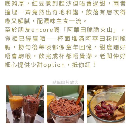
底夠厚，紅豆煮到起沙但唔會過甜，兩者
撞埋一齊竟然出奇地和諧，飲落有層次得
嚟又解膩，配濃味主食一流。
至於朋友encore嘅「阿華田脆脆火山」，
賣相已經贏晒——杯面堆滿阿華田粉同脆
脆，撈勻後每啖都係童年回憶，甜度剛好
唔會齁喉，飲完成杯都唔覺滯。老闆仲好
細心提供少甜option，抵你紅！
點擊圖片放大