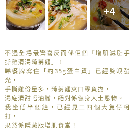
+4
不過全場最驚喜反而係佢個「增肌減脂手
撕雞清湯蒟蒻麵」！
睇餐牌寫住「約35g蛋白質」已經雙眼發
光，
手撕雞份量多，蒟蒻麵爽口零負擔，
湯底清甜唔油膩，絕對係健身人士恩物。
我坐低半個鐘，已經見三四個大隻仔柯
打，
果然係隱藏版增肌食堂！