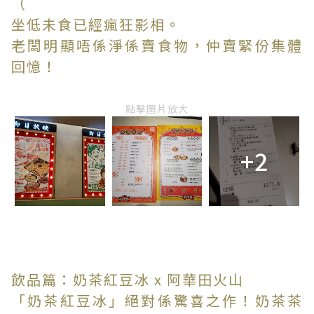
（
坐低未食已經瘋狂影相。
老闆明顯唔係淨係賣食物，仲賣緊份集體
回憶！
點擊圖片放大
+2
飲品篇：奶茶紅豆冰 x 阿華田火山
「奶茶紅豆冰」絕對係驚喜之作！奶茶茶