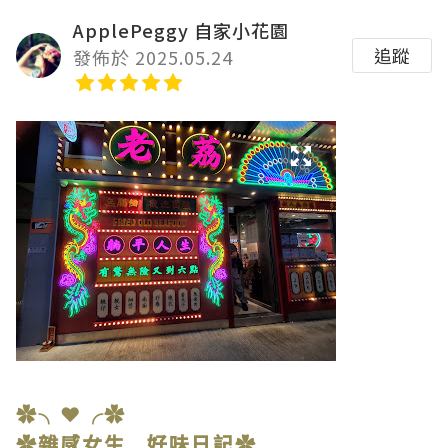
ApplePeggy 自家小花園
追蹤
發佈於 2025.05.24
✿╮❤╭✿
✿雜感女生 好味日記✿