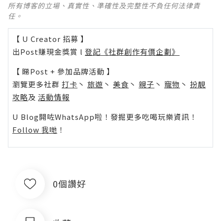
所有博客的立場、真實性、準確性及完整性不負任何法律責
任。
【 U Creator 招募 】
出Post賺現金獎賞 l
登記《社群創作有價企劃》
【 睇Post + 參加品牌活動 】
瀏覽更多社群
打卡
丶
旅遊
丶
美食
丶
親子
丶
寵物
丶
扮靚
攻略
及
活動情報
U Blog開咗WhatsApp啦！發掘更多吃喝玩樂資訊！
Follow 我哋
！
0個讚好