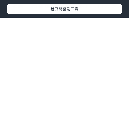
見呢間「栢檔極品海南雞飯」門口好多人
我已閱讀及同意
等外賣，
一早就知佢有料到，就決定入去食個二人
套餐。
點擊圖片放大
+2
到主角出場——栢檔極品去骨海南雞（半
隻） 。
賣相靚仔，雞皮黃油油咁，望見都流口