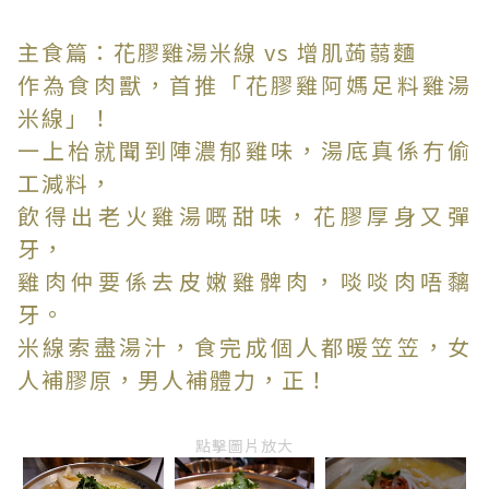
主食篇：花膠雞湯米線 vs 增肌蒟蒻麵
作為食肉獸，首推「花膠雞阿媽足料雞湯
米線」！
一上枱就聞到陣濃郁雞味，湯底真係冇偷
工減料，
飲得出老火雞湯嘅甜味，花膠厚身又彈
牙，
雞肉仲要係去皮嫩雞髀肉，啖啖肉唔黐
牙。
米線索盡湯汁，食完成個人都暖笠笠，女
人補膠原，男人補體力，正！
點擊圖片放大