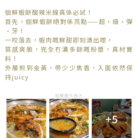
個鮮蝦餅酸辣米線真係必試！
首先，個鮮蝦餅絕對係亮點——超·級·彈
·牙！
一咬落去，蝦肉嘅鮮甜即刻湧出嚟，
質感爽脆，完全冇溝多餘嘅粉漿，真材實
料！
外層煎到金黃，帶少少焦香，入面依然保
持juicy
點擊圖片放大
+5