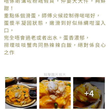
唔係啲溝咗粉嘅假貨，仲要大大件，夠鮮
甜！
重點係個滑蛋，師傅火候控制得啱啱好，
蛋漿半凝固狀態，嫩滑到好似絲綢咁溜入
口，
完全唔會過老或者出水。蛋香濃郁，
撈埋啖啖蟹肉同熱辣辣白飯，絕對係良心
之作
點擊圖片放大
+4