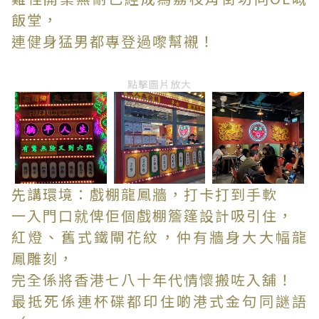
飯堂，
連健身猛男都專登過嚟幫襯！
點擊圖片放大
先講環境：戲棚龍鳳牆，打卡打到手軟
一入門口就俾佢個戲棚簷篷設計吸引住，
紅燈、舊式鐵閘花紋，仲有牆身大大幅龍
鳳雕刻，
完全係將香港七八十年代情懷搬咗入舖！
最抵死係連杯碟都印住啲港式金句同謎語