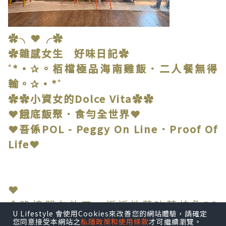
✿╮❤╭✿
✿雜感女生 好味日記✿
˚*•✰。栢檔極品海南雞飯．二人餐無得
輸。✰•*˚
✿✿小資女的Dolce Vita✿✿
❤餓底飯聚．食勻全世界❤
❤吾係POL - Peggy On Line．Proof Of
Life❤
❤
今晚接朋友放工，近近地落咗荔枝角D2
U Lifestyle 會使用Cookies來改善您的網站體驗，請確定
Place搵食。
您同意接受本網站之
私隱政策和使用條款
才可繼續瀏覽。