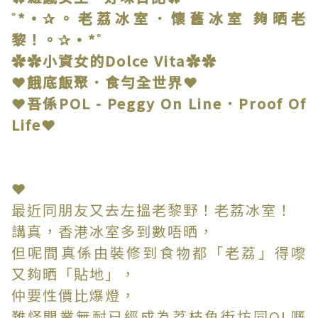
˚*•✰。老荔冰室．懷舊冰室 夠晒老
黎！。✰•*˚
✿✿小資女的Dolce Vita✿✿
❤餓底飯聚．食勻全世界❤
❤吾係POL - Peggy On Line．Proof Of
Life❤
❤
最近同朋友又去左搵老黎野！老荔冰室！
講真，香港冰室多到數唔晒，
但呢間真係由裝修到食物都「老荔」得嚟
又夠晒「貼地」，
仲要性價比爆燈，
難怪開業無耐已經成為荔枝角街坊同OL嘅