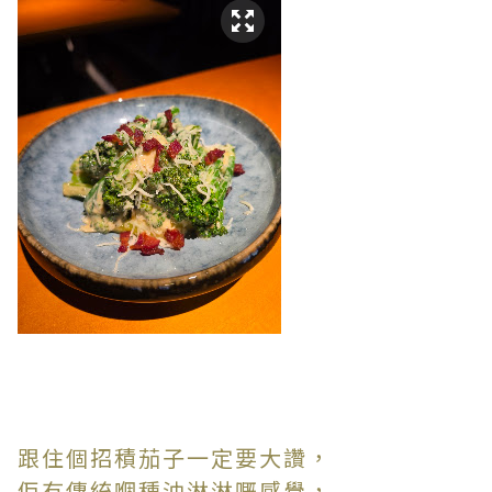
跟住個招積茄子一定要大讚，
佢冇傳統嗰種油淋淋嘅感覺，