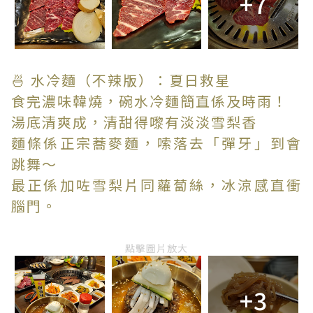
+7
🍜 水冷麵（不辣版）：夏日救星
食完濃味韓燒，碗水冷麵簡直係及時雨！
湯底清爽成，清甜得嚟有淡淡雪梨香
麵條係正宗蕎麥麵，嗦落去「彈牙」到會
跳舞～
最正係加咗雪梨片同蘿蔔絲，冰涼感直衝
腦門。
點擊圖片放大
+3