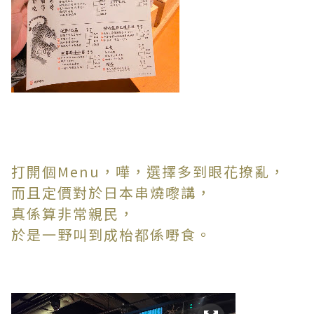
打開個Menu，嘩，選擇多到眼花撩亂，
而且定價對於日本串燒嚟講，
真係算非常親民，
於是一野叫到成枱都係嘢食。