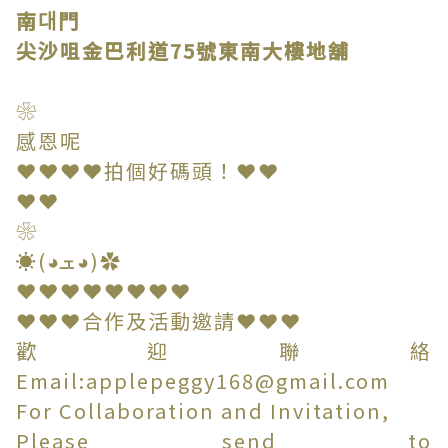
南대門
尖沙咀金巴利道75號東南大樓地舖
❀
感恩呢
❤❤❤❤拍個好碼頭！❤❤
❤❤
❀
☀(◕ܫ◕)✿
❤❤❤❤❤❤❤❤
❤❤❤合作及活動邀請❤❤❤
歡迎聯絡
Email:applepeggy168@gmail.com
For Collaboration and Invitation,
Please send to