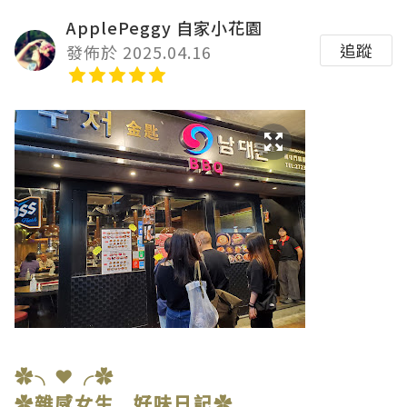
ApplePeggy 自家小花園
追蹤
發佈於 2025.04.16
✿╮❤╭✿
✿雜感女生 好味日記✿