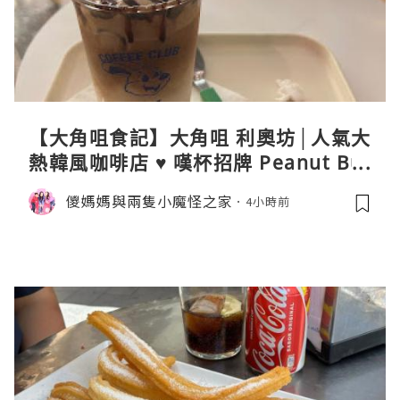
【大角咀食記】大角咀 利奧坊│人氣大
熱韓風咖啡店 ♥ 嘆杯招牌 Peanut But
ter Cream Latte ♥ Cozy Cream Cor
儍媽媽與兩隻小魔怪之家
4小時前
ner