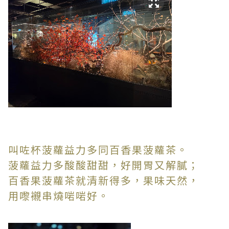
叫咗杯菠蘿益力多同百香果菠蘿茶。
菠蘿益力多酸酸甜甜，好開胃又解膩；
百香果菠蘿茶就清新得多，果味天然，
用嚟襯串燒啱啱好。