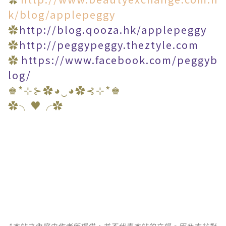
k/blog/applepeggy
✿
http://blog.qooza.hk/applepeggy
✿
http://peggypeggy.theztyle.com
✿
https://www.facebook.com/peggyb
log/
♚*⊹⊱✿◕‿◕✿⊰⊹*♚
✿╮♥╭✿