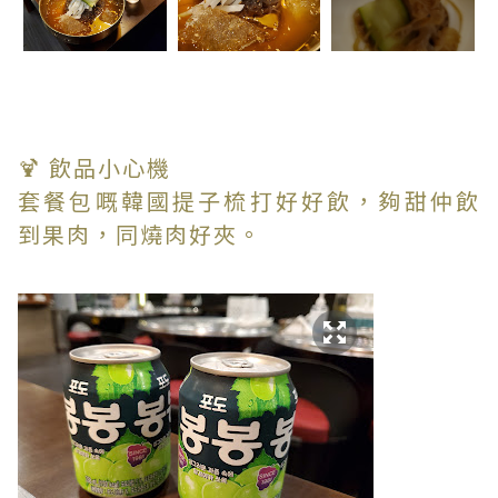
🍹 飲品小心機
套餐包嘅韓國提子梳打好好飲，夠甜仲飲
到果肉，同燒肉好夾。