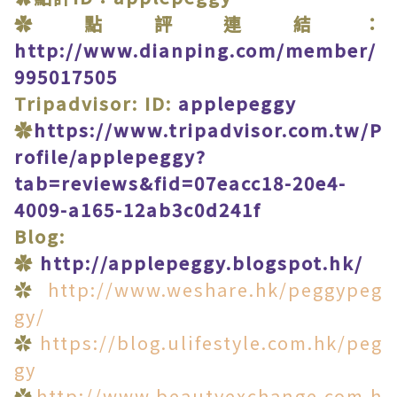
✿點評連結：
http://www.dianping.com/member/
995017505
Tripadvisor: ID:
applepeggy
✿
https://www.tripadvisor.com.tw/P
rofile/applepeggy?
tab=reviews&fid=07eacc18-20e4-
4009-a165-12ab3c0d241f
Blog:
✿
http://applepeggy.blogspot.hk/
✿
http://www.weshare.hk/peggypeg
gy/
✿
https://blog.ulifestyle.com.hk/peg
gy
✿
http://www.beautyexchange.com.h