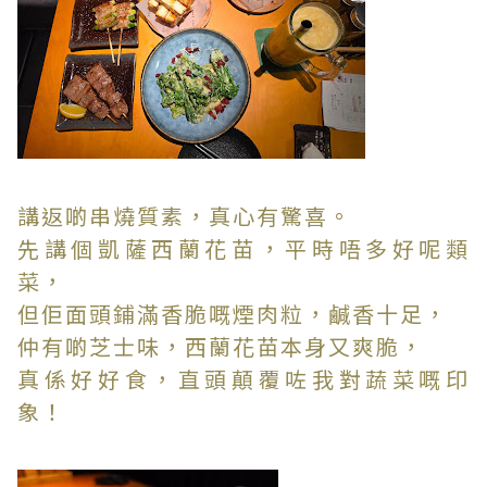
講返啲串燒質素，真心有驚喜。
先講個凱薩西蘭花苗，平時唔多好呢類
菜，
但佢面頭鋪滿香脆嘅煙肉粒，鹹香十足，
仲有啲芝士味，西蘭花苗本身又爽脆，
真係好好食，直頭顛覆咗我對蔬菜嘅印
象！