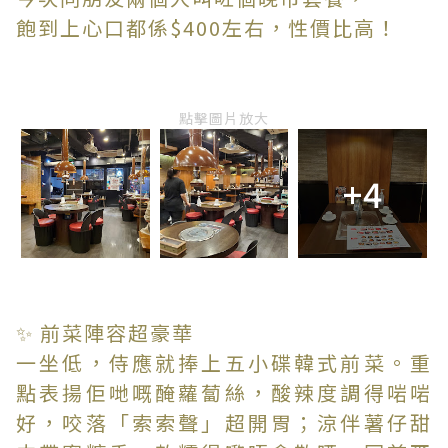
飽到上心口都係$400左右，性價比高！
點擊圖片放大
+4
✨ 前菜陣容超豪華
一坐低，侍應就捧上五小碟韓式前菜。重
點表揚佢哋嘅醃蘿蔔絲，酸辣度調得啱啱
好，咬落「索索聲」超開胃；涼伴薯仔甜