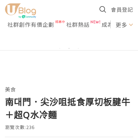
會員登記
社群創作有價企劃
社群熱話
成為U Creato
更多
美食
南대門．尖沙咀抵食厚切板腱牛
＋超Q水冷麵
瀏覽次數:236