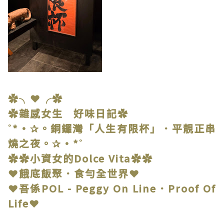
✿╮❤╭✿
✿雜感女生 好味日記✿
˚*•✰。銅鑼灣「人生有限杯」．平靚正串
燒之夜。✰•*˚
✿✿小資女的Dolce Vita✿✿
❤餓底飯聚．食勻全世界❤
❤吾係POL - Peggy On Line．Proof Of
Life❤