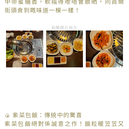
中帶蜜糖香，軟糯得嚟唔會散晒，同首爾
街頭食到嘅味道一模一樣！
點擊圖片放大
🍙 紫菜包飯：傳統中的驚喜
紫菜包飯絕對係誠意之作！飯粒暖笠笠又