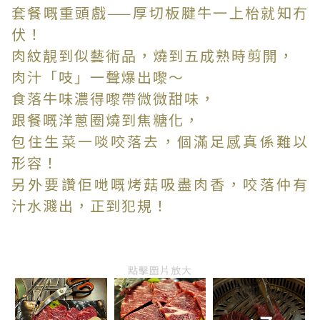
套餐嘅重頭戲——厚切板腱牛一上枱就知冇
伏！
肉紋靚到似藝術品，燒到五成熟時剪開，
肉汁「吱」一聲爆出嚟～
食落牛味濃得嚟帶微微甜味，
跟餐嘅洋蔥圈燒到焦糖化，
包住生菜一啖咬落去，個滿足感真係難以
形容！
另外要讚佢哋嘅烤菇吸盡肉香，咬落仲有
汁水濺出，正到犯規！
點擊圖片放大