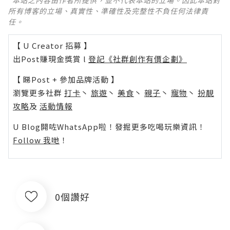
*本站之內容由作者所提供，並不代表本站的立場。因此本站對
所有博客的立場、真實性、準確性及完整性不負任何法律責
任。
【 U Creator 招募 】
出Post賺現金獎賞 l
登記《社群創作有價企劃》
【 睇Post + 參加品牌活動 】
瀏覽更多社群
打卡
丶
旅遊
丶
美食
丶
親子
丶
寵物
丶
扮靚
攻略
及
活動情報
U Blog開咗WhatsApp啦！發掘更多吃喝玩樂資訊！
Follow 我哋
！
0個讚好