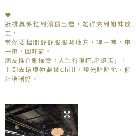
❤
近排真係忙到頭頂出煙，難得夾到姐妹放
工，
當然要搵間舒舒服服嘅地方，啤一啤，串
一串，回吓氣。
朋友推介銅鑼灣「人生有限杯.串燒店」，
上到去環境仲要幾Chill，燈光暗暗地，傾
計啱啱好。