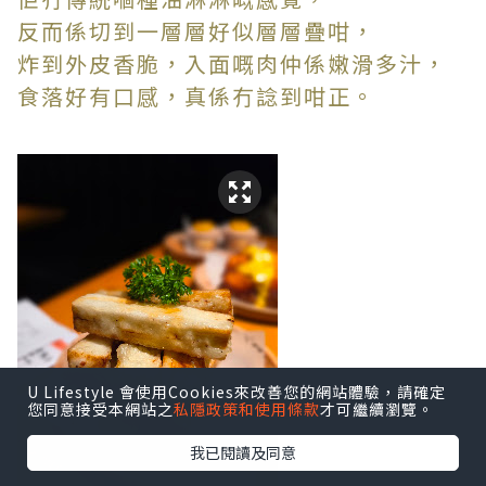
反而係切到一層層好似層層疊咁，
炸到外皮香脆，入面嘅肉仲係嫩滑多汁，
食落好有口感，真係冇諗到咁正。
U Lifestyle 會使用Cookies來改善您的網站體驗，請確定
您同意接受本網站之
私隱政策和使用條款
才可繼續瀏覽。
我已閱讀及同意