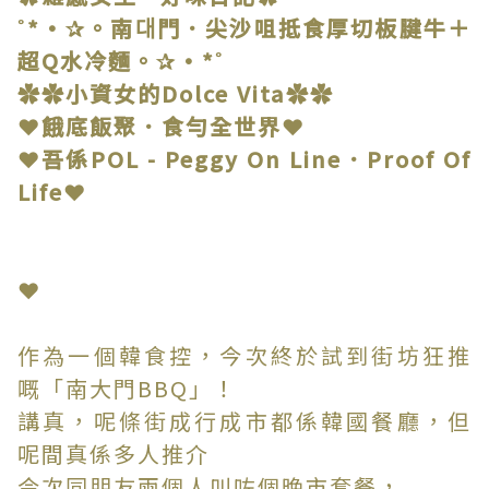
˚*•✰。南대門．尖沙咀抵食厚切板腱牛＋
超Q水冷麵。✰•*˚
✿✿小資女的Dolce Vita✿✿
❤餓底飯聚．食勻全世界❤
❤吾係POL - Peggy On Line．Proof Of
Life❤
❤
作為一個韓食控，今次終於試到街坊狂推
嘅「南大門BBQ」！
講真，呢條街成行成市都係韓國餐廳，但
呢間真係多人推介
今次同朋友兩個人叫咗個晚市套餐，