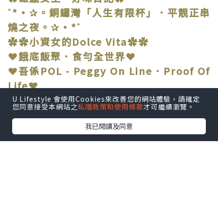
˚*•✰。銅鑼灣「人生有限杯」．平靚正串
燒之夜。✰•*˚
✿✿小資女的Dolce Vita✿✿
❤餓底飯聚．食勻全世界❤
❤吾係POL - Peggy On Line．Proof Of
Life❤
U Lifestyle 會使用Cookies來改善您的網站體驗，請確定
您同意接受本網站之
私隱政策和使用條款
才可繼續瀏覽。
我已閱讀及同意
❤
近排真係忙到頭頂出煙，難得夾到姐妹放
工，
當然要搵間舒舒服服嘅地方，啤一啤，串
一串，回吓氣。
朋友推介銅鑼灣「人生有限杯.串燒店」，
上到去環境仲要幾Chill，燈光暗暗地，傾