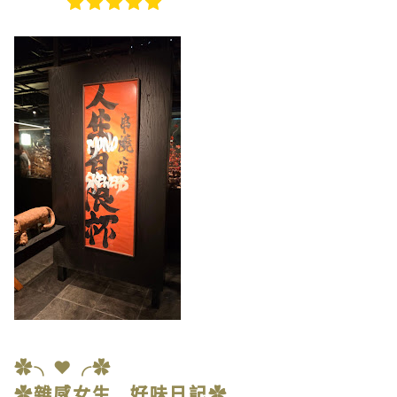
✿╮❤╭✿
✿雜感女生 好味日記✿