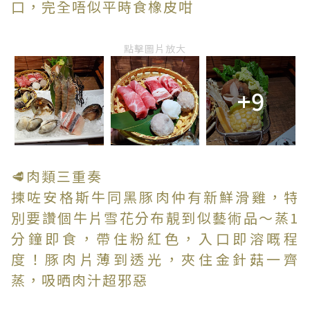
口，完全唔似平時食橡皮咁
點擊圖片放大
+9
🥩肉類三重奏
揀咗安格斯牛同黑豚肉仲有新鮮滑雞，特
別要讚個牛片雪花分布靚到似藝術品～蒸1
分鐘即食，帶住粉紅色，入口即溶嘅程
度！豚肉片薄到透光，夾住金針菇一齊
蒸，吸晒肉汁超邪惡