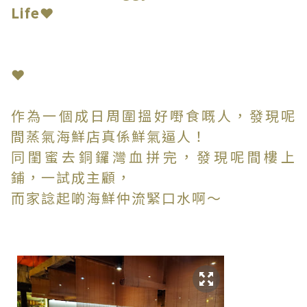
Life❤
❤
作為一個成日周圍搵好嘢食嘅人，發現呢
間蒸氣海鮮店真係鮮氣逼人！
同閨蜜去銅鑼灣血拼完，發現呢間樓上
鋪，一試成主顧，
而家諗起啲海鮮仲流緊口水啊～