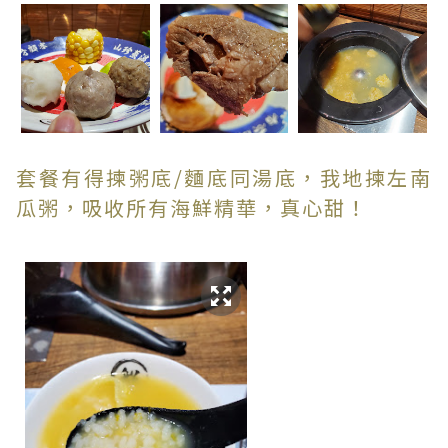
套餐有得揀粥底/麵底同湯底，我地揀左南
瓜粥，吸收所有海鮮精華，真心甜！