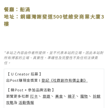
餐廳：船渦
地址：銅鑼灣謝斐道500號維安商業大廈3
樓
*本站之內容由作者所提供，並不代表本站的立場。因此本站對
所有博客的立場、真實性、準確性及完整性不負任何法律責
任。
【 U Creator 招募 】
出Post賺現金獎賞 l
登記《社群創作有價企劃》
【 睇Post + 參加品牌活動 】
瀏覽更多社群
打卡
丶
旅遊
丶
美食
丶
親子
丶
寵物
丶
扮靚
攻略
及
活動情報