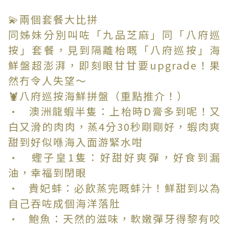
💫兩個套餐大比拼
同姊妹分別叫咗「九品芝麻」同「八府巡
按」套餐，見到隔離枱嘅「八府巡按」海
鮮盤超澎湃，即刻眼甘甘要upgrade！果
然冇令人失望～
🦞八府巡按海鮮拼盤（重點推介！）
• 澳洲龍蝦半隻：上枱時D膏多到呢！又
白又滑的肉肉，蒸4分30秒剛剛好，蝦肉爽
甜到好似喺海入面游緊水咁
• 蟶子皇1隻：好甜好爽彈，好食到漏
油，幸福到閉眼
• 貴妃蚌：必飲蒸完嘅蚌汁！鮮甜到以為
自己吞咗成個海洋落肚
• 鮑魚：天然的滋味，軟嫩彈牙得黎有咬