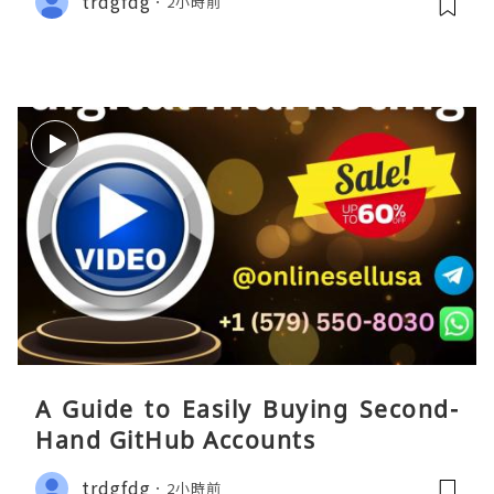
trdgfdg
2小時前
A Guide to Easily Buying Second-
Hand GitHub Accounts
trdgfdg
2小時前