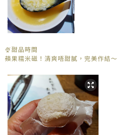
🍨甜品時間
蘋果糯米磁！清爽唔甜膩，完美作結～