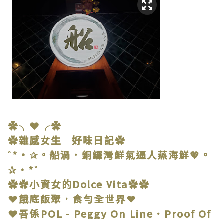
✿╮❤╭✿
✿雜感女生 好味日記✿
˚*•✰。船渦．銅鑼灣鮮氣逼人蒸海鮮💖。
✰•*˚
✿✿小資女的Dolce Vita✿✿
❤餓底飯聚．食勻全世界❤
❤吾係POL - Peggy On Line．Proof Of