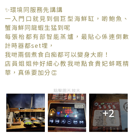
✨環境同服務先講講
一入門口就見到個巨型海鮮缸，啲鮑魚、
蟹海鮮同龍蝦生猛到呢
每張枱都有部智能蒸爐，最貼心係連倒數
計時器都set埋，
我哋兩個煮食白痴都可以變身大廚！
店員姐姐仲好細心教我哋點食貴妃蚌嘅精
華，真係要加分👏
點擊圖片放大
+2