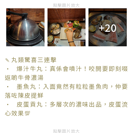
點擊圖片放大
+20
🍡丸類驚喜三連擊
• 爆汁牛丸：真係會噴汁！咬開要即刻啜
返啲牛骨濃湯
• 墨魚丸：入面竟然有粒粒墨魚肉，仲要
落咗陳皮提鮮
• 皮蛋貢丸：多層次的濃味出品，皮蛋流
心效果💯
點擊圖片放大