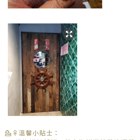
💁♀️溫馨小貼士：