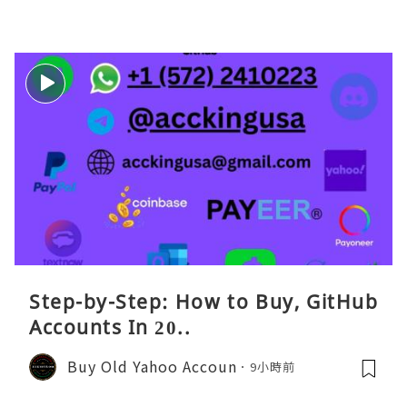
Step-by-Step: How to Buy, GitHub
Accounts In 20..
Buy Old Yahoo Accoun
9小時前