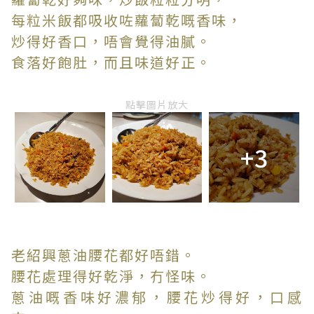
每粒米飯都吸收咗蘿蔔乾嘅香味，
炒得好香口，唔會覺得油膩。
食落好飽肚，而且味道好正。
點擊圖片放大
+3
老紹興蔥油腰花都好唔錯。
腰花處理得好乾淨，冇怪味。
蔥油嘅香味好濃郁，腰花炒得好，口感