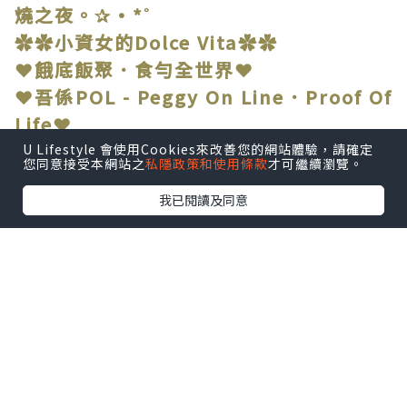
燒之夜。✰•*˚
✿✿小資女的Dolce Vita✿✿
❤餓底飯聚．食勻全世界❤
❤吾係POL - Peggy On Line．Proof Of
Life❤
U Lifestyle 會使用Cookies來改善您的網站體驗，請確定
您同意接受本網站之
私隱政策和使用條款
才可繼續瀏覽。
我已閱讀及同意
❤
近排真係忙到頭頂出煙，難得夾到姐妹放
工，
當然要搵間舒舒服服嘅地方，啤一啤，串
一串，回吓氣。
朋友推介銅鑼灣「人生有限杯.串燒店」，
上到去環境仲要幾Chill，燈光暗暗地，傾
計啱啱好。