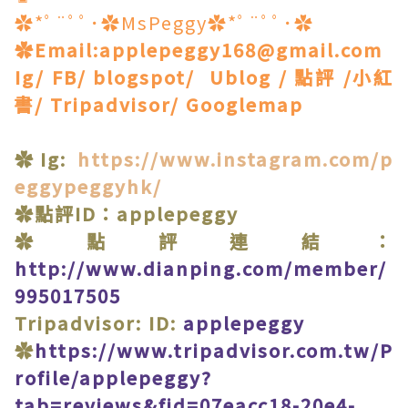
✿*ﾟ¨ﾟﾟ･✿MsPeggy✿*ﾟ¨ﾟﾟ･✿
✿Email:applepeggy168@gmail.com
Ig/ FB/ blogspot/ Ublog / 點評 /小紅
書/ Tripadvisor/ Googlemap
✿Ig:
https://www.instagram.com/p
eggypeggyhk/
✿點評ID：applepeggy
✿點評連結：
http://www.dianping.com/member/
995017505
Tripadvisor: ID:
applepeggy
✿
https://www.tripadvisor.com.tw/P
rofile/applepeggy?
tab=reviews&fid=07eacc18-20e4-