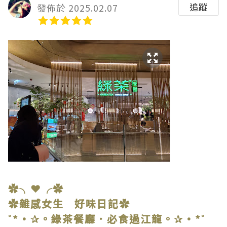
追蹤
發佈於 2025.02.07
✿╮❤╭✿
✿雜感女生 好味日記✿
˚*•✰。綠茶餐廳．必食過江龍。✰•*˚