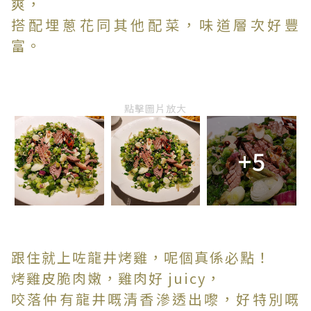
爽，
搭配埋蔥花同其他配菜，味道層次好豐
富。
點擊圖片放大
+5
跟住就上咗龍井烤雞，呢個真係必點！
烤雞皮脆肉嫩，雞肉好 juicy，
咬落仲有龍井嘅清香滲透出嚟，好特別嘅