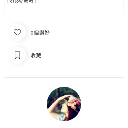
Follow 我哋
！
0個讚好
收藏