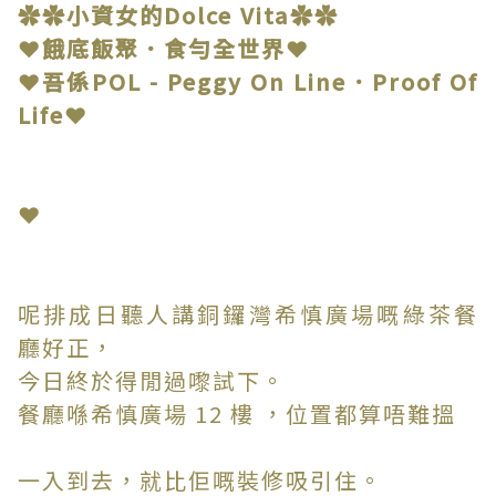
✿✿小資女的Dolce Vita✿✿
❤餓底飯聚．食勻全世界❤
❤吾係POL - Peggy On Line．Proof Of
Life❤
❤
呢排成日聽人講銅鑼灣希慎廣場嘅綠茶餐
廳好正，
今日終於得閒過嚟試下。
餐廳喺希慎廣場 12 樓 ，位置都算唔難搵
一入到去，就比佢嘅裝修吸引住。