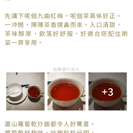
先講下呢個九曲紅梅，呢個茶真係好正。
一沖開，陣陣茶香撲鼻而來，入口清甜，
茶味醇厚，飲落好舒服，好適合搭配住啲
菜一齊享用。
點擊圖片放大
+3
蕭山蘿蔔乾炒飯都令人好驚喜。
蘿蔔乾好夠味，炒飯粒粒分明，