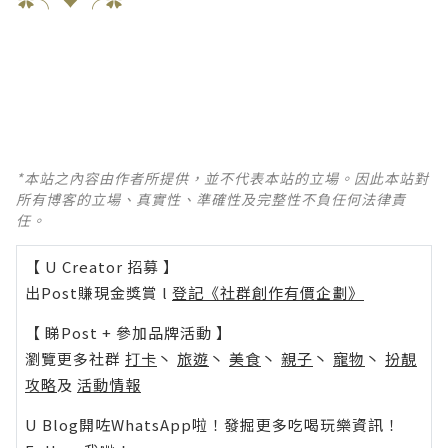
*本站之內容由作者所提供，並不代表本站的立場。因此本站對
所有博客的立場、真實性、準確性及完整性不負任何法律責
任。
【 U Creator 招募 】
出Post賺現金獎賞 l
登記《社群創作有價企劃》
【 睇Post + 參加品牌活動 】
瀏覽更多社群
打卡
丶
旅遊
丶
美食
丶
親子
丶
寵物
丶
扮靚
攻略
及
活動情報
U Blog開咗WhatsApp啦！發掘更多吃喝玩樂資訊！