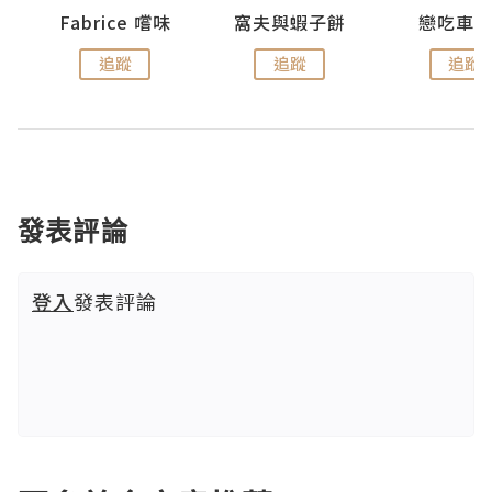
Fabrice 嚐味
窩夫與蝦子餅
戀吃車
追蹤
追蹤
追蹤
發表評論
登入
發表評論