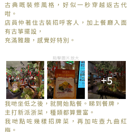
古典嘅裝修風格，好似一秒穿越返古代
咁。
店員仲著住古裝招呼客人，加上餐廳入面
有古箏擺設，
充滿雅趣，感覺好特別。
點擊圖片放大
+5
我哋坐低之後，就開始點餐。睇到餐牌，
主打新派浙菜，種類都算豐富。
我哋點咗幾樣招牌菜，再加咗壺九曲紅
梅。