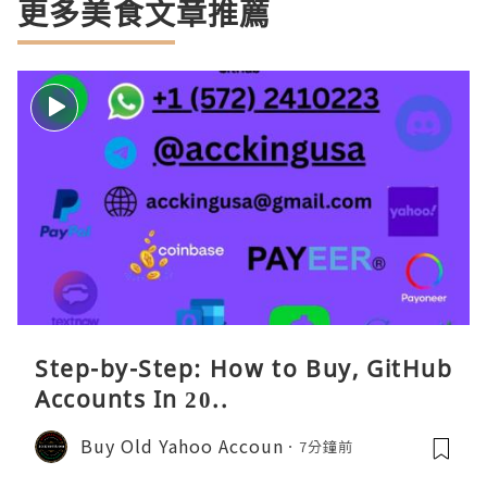
更多美食文章推薦
Step-by-Step: How to Buy, GitHub
Accounts In 20..
Buy Old Yahoo Accoun
7分鐘前