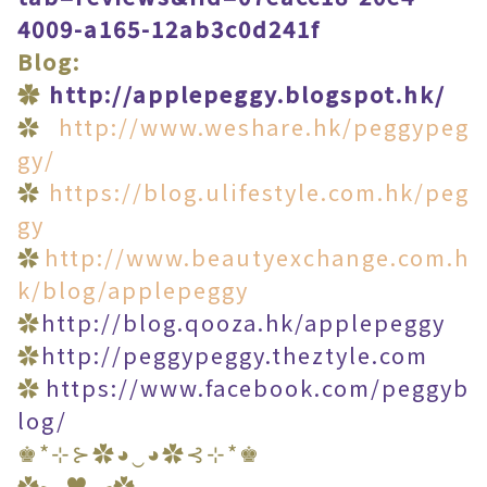
4009-a165-12ab3c0d241f
Blog:
✿
http://applepeggy.blogspot.hk/
✿
http://www.weshare.hk/peggypeg
gy/
✿
https://blog.ulifestyle.com.hk/peg
gy
✿
http://www.beautyexchange.com.h
k/blog/applepeggy
✿
http://blog.qooza.hk/applepeggy
✿
http://peggypeggy.theztyle.com
✿
https://www.facebook.com/peggyb
log/
♚*⊹⊱✿◕‿◕✿⊰⊹*♚
✿╮♥╭✿