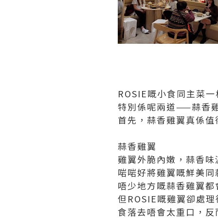
ROSIE嘅小食同主菜
特別係呢兩道——蒜香
首先，蒜香雞翼真係值
蒜香雞翼
雞翼外脆內嫩，蒜香味
啱啱好將雞翼嘅鮮美同
唔少地方嘅蒜香雞翼都
但ROSIE嘅雞翼卻處
食落去唔會太重口，反