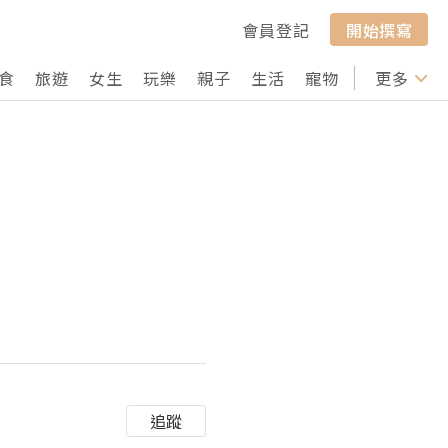
會員登記
開始撰寫
食
旅遊
女生
玩樂
親子
生活
寵物
行山
更多
打卡
追蹤