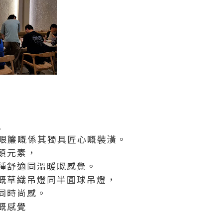
L
入眼簾嘅係其獨具匠心嘅裝潢。
頭元素，
種舒適同溫暖嘅感覺。
嘅草織吊燈同半圓球吊燈，
同時尚感。
嘅感覺