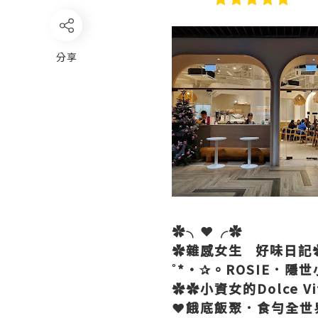
分享
✿╮❤╭✿
✿雜感女生 好味日記
˚*•✰。ROSIE．隱
✿✿小資女的Dolce V
❤餓底飯聚．食勻全世