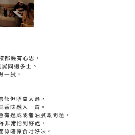
一樣都幾有心思，
雞翼同蝦多士。
得一試。
濃郁但唔會太過，
蒜香味融入一齊。
會有過咸或者油膩嘅問題，
理得非常恰到好處，
而係唔停食咁好味。