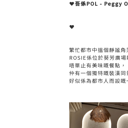
❤吾係POL - Peggy On
❤
繁忙都市中搵個靜謐角落
ROSIE係位於葵芳廣
唔單止有美味嘅餐點，
仲有一個獨特嘅裝潢同
好似係為都市人而設嘅