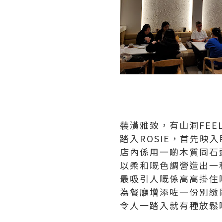
裝潢雅致，有山洞FEE
踏入ROSIE，首先映
店內係用一啲木質同石
以柔和嘅色調營造出一
最吸引人嘅係高高掛住
為餐廳增添咗一份別緻
令人一踏入就有種放鬆