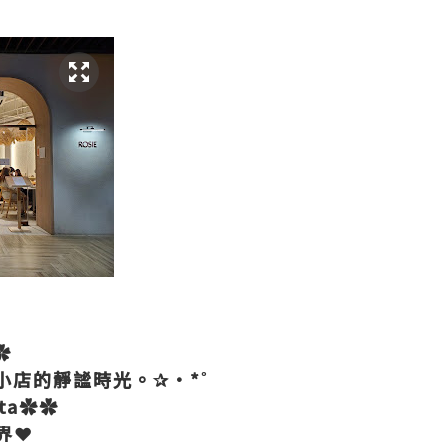
✿
世小店的靜謐時光。✰•*˚
ita✿✿
界❤