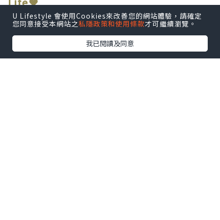
Life❤
U Lifestyle 會使用Cookies來改善您的網站體驗，請確定
您同意接受本網站之
私隱政策和使用條款
才可繼續瀏覽。
我已閱讀及同意
❤
近排真係忙到頭頂出煙，難得夾到姐妹放
工，
當然要搵間舒舒服服嘅地方，啤一啤，串
一串，回吓氣。
朋友推介銅鑼灣「人生有限杯.串燒店」，
上到去環境仲要幾Chill，燈光暗暗地，傾
計啱啱好。