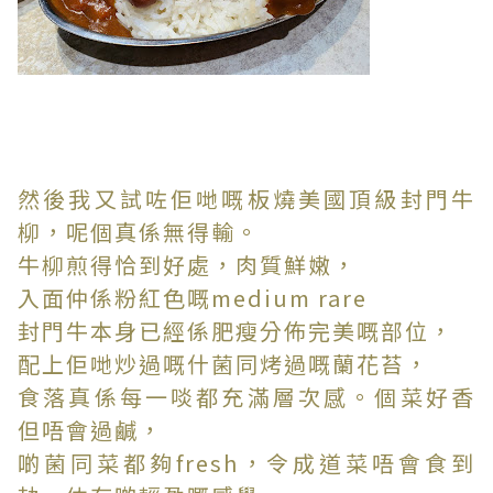
然後我又試咗佢哋嘅板燒美國頂級封門牛
柳，呢個真係無得輸。
牛柳煎得恰到好處，肉質鮮嫩，
入面仲係粉紅色嘅medium rare
封門牛本身已經係肥瘦分佈完美嘅部位，
配上佢哋炒過嘅什菌同烤過嘅蘭花苔，
食落真係每一啖都充滿層次感。個菜好香
但唔會過鹹，
啲菌同菜都夠fresh，令成道菜唔會食到