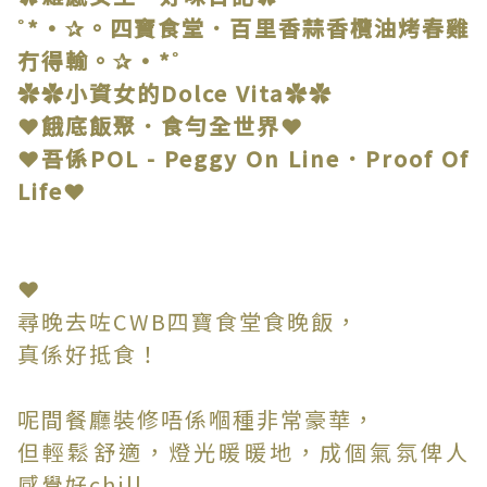
˚*•✰。四寶食堂．百里香蒜香欖油烤春雞
冇得輸。✰•*˚
✿✿小資女的Dolce Vita✿✿
❤餓底飯聚．食勻全世界❤
❤吾係POL - Peggy On Line．Proof Of
Life❤
❤
尋晚去咗CWB四寶食堂食晚飯，
真係好抵食！
呢間餐廳裝修唔係嗰種非常豪華，
但輕鬆舒適，燈光暖暖地，成個氣氛俾人
感覺好chill