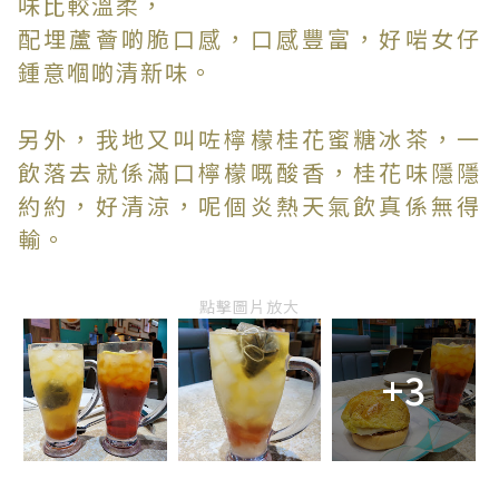
味比較溫柔，
配埋蘆薈啲脆口感，口感豐富，好啱女仔
鍾意嗰啲清新味。
另外，我地又叫咗檸檬桂花蜜糖冰茶，一
飲落去就係滿口檸檬嘅酸香，桂花味隱隱
約約，好清涼，呢個炎熱天氣飲真係無得
輸。
點擊圖片放大
+3