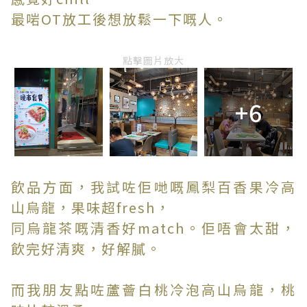
最啱OT放工後想放鬆一下嘅人。
點擊圖片放大
+6
飲品方面，我試咗佢哋嘅鳳梨百香果冷高
山烏龍，果味超fresh，
同烏龍茶嘅清香好match。佢唔會太甜，
飲完好清爽，好解膩。
而我朋友點咗蘆薈白桃冷泡高山烏龍，桃