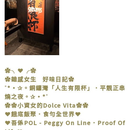
✿╮❤╭✿
✿雜感女生 好味日記✿
˚*•✰。銅鑼灣「人生有限杯」．平靚正串
燒之夜。✰•*˚
✿✿小資女的Dolce Vita✿✿
❤餓底飯聚．食勻全世界❤
❤吾係POL - Peggy On Line．Proof Of