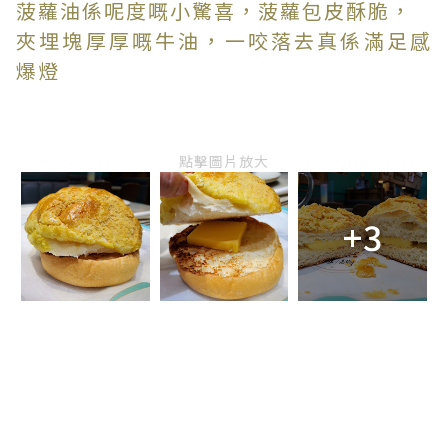
菠蘿油係呢度嘅小驚喜，菠蘿包皮酥脆，
夾埋塊厚厚嘅牛油，一咬落去真係滿足感
爆燈
點擊圖片放大
+3