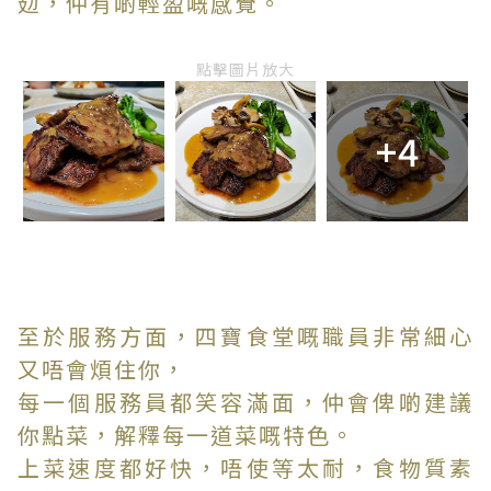
攰，仲有啲輕盈嘅感覺。
點擊圖片放大
+4
至於服務方面，四寶食堂嘅職員非常細心
又唔會煩住你，
每一個服務員都笑容滿面，仲會俾啲建議
你點菜，解釋每一道菜嘅特色。
上菜速度都好快，唔使等太耐，食物質素