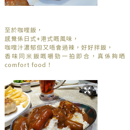
至於咖哩飯，
感覺係日式+港式嘅風味，
咖哩汁濃郁但又唔會過辣，好好拌飯，
香味同米飯嘅嚼勁一拍即合，真係夠晒
comfort food！