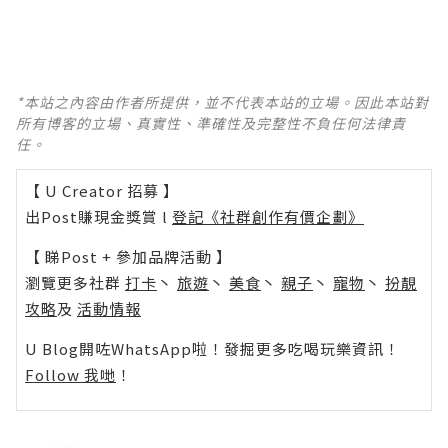
*本站之內容由作者所提供，並不代表本站的立場。因此本站對
所有博客的立場、真實性、準確性及完整性不負任何法律責
任。
【 U Creator 招募 】
出Post賺現金獎賞 l
登記《社群創作有價企劃》
【 睇Post + 參加品牌活動 】
瀏覽更多社群
打卡
丶
旅遊
丶
美食
丶
親子
丶
寵物
丶
扮靚
攻略
及
活動情報
U Blog開咗WhatsApp啦！發掘更多吃喝玩樂資訊！
Follow 我哋
！