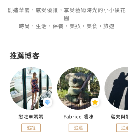
創造華麗，感受優雅，享受藝術時光的小小後花
園

時尚，生活，保養，美妝，美食，旅遊
推薦博客
戀吃車媽媽
Fabrice 嚐味
窩夫與蝦
追蹤
追蹤
追蹤