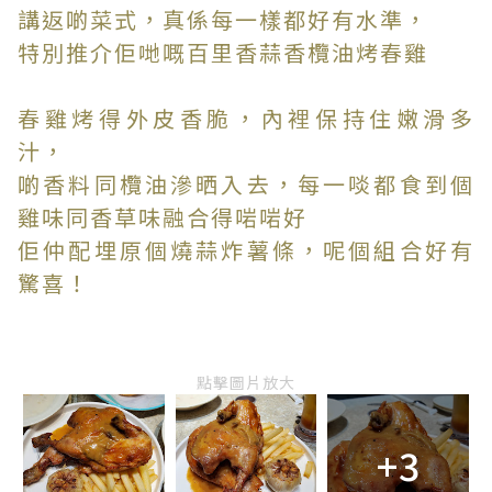
講返啲菜式，真係每一樣都好有水準，
特別推介佢哋嘅百里香蒜香欖油烤春雞
春雞烤得外皮香脆，內裡保持住嫩滑多
汁，
啲香料同欖油滲晒入去，每一啖都食到個
雞味同香草味融合得啱啱好
佢仲配埋原個燒蒜炸薯條，呢個組合好有
驚喜！
點擊圖片放大
+3