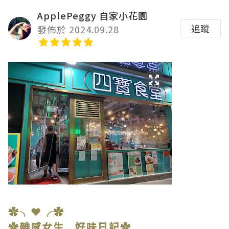
ApplePeggy 自家小花園
追蹤
發佈於 2024.09.28
✿╮❤╭✿
✿雜感女生 好味日記✿