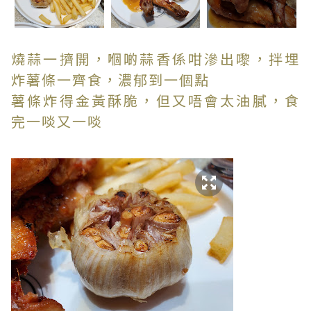
燒蒜一擠開，嗰啲蒜香係咁滲出嚟，拌埋
炸薯條一齊食，濃郁到一個點
薯條炸得金黃酥脆，但又唔會太油膩，食
完一啖又一啖