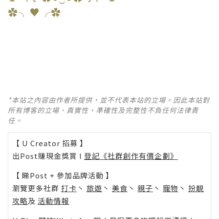
✿╮♥╭✿
*本站之內容由作者所提供，並不代表本站的立場。因此本站對
所有博客的立場、真實性、準確性及完整性不負任何法律責
任。
【 U Creator 招募 】
出Post賺現金獎賞 l
登記《社群創作有價企劃》
【 睇Post + 參加品牌活動 】
瀏覽更多社群
打卡
丶
旅遊
丶
美食
丶
親子
丶
寵物
丶
扮靚
攻略
及
活動情報