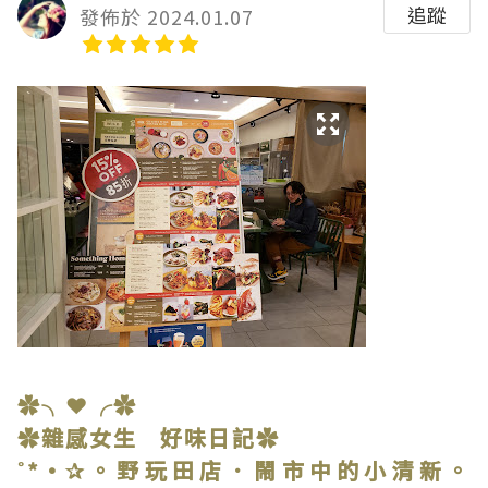
追蹤
發佈於 2024.01.07
✿╮❤╭✿
✿雜感女生 好味日記✿
˚*•✰。野玩田店．鬧市中的小清新。