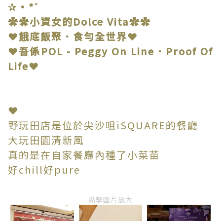
✰•*˚
✿✿小資女的Dolce Vita✿✿
❤餓底飯聚．食勻全世界❤
❤吾係POL - Peggy On Line．Proof Of
Life❤
❤
野玩田店是位於尖沙咀iSQUARE的餐廳
大玩田園清新風
真的是在自家餐廳內種了小菜苗
好chill好pure
點擊圖片放大