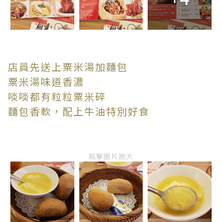
店員先送上粟米湯加麵包
粟米湯味道香濃
啖啖都有粒粒粟米碎
麵包香軟，配上牛油特別好食
點擊圖片放大