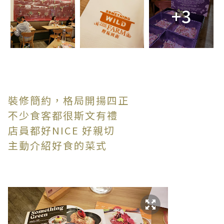
+3
裝修簡約，格局開揚四正
不少食客都很斯文有禮
店員都好NICE 好親切
主動介紹好食的菜式