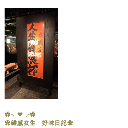
✿╮❤╭✿
✿雜感女生 好味日記✿