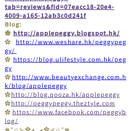
tab=reviews&fid=07eacc18-20e4-
4009-a165-12ab3c0d241f
Blog:
✿
http://applepeggy.blogspot.hk/
✿
http://www.weshare.hk/peggypeg
gy/
✿
https://blog.ulifestyle.com.hk/peg
gy
✿
http://www.beautyexchange.com.h
k/blog/applepeggy
✿
http://blog.qooza.hk/applepeggy
✿
http://peggypeggy.theztyle.com
✿
https://www.facebook.com/peggyb
log/
♚*⊹⊱✿◕‿◕✿⊰⊹*♚