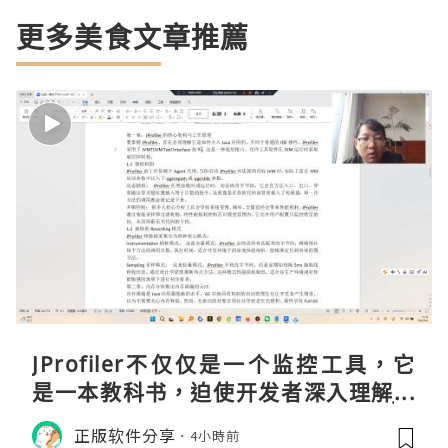
更多美食文章推薦
JProfiler不仅仅是一个监控工具，它
是一本教科书，迫使开发者深入理解JV
M的内存模型、垃圾回收机制和并发原
正版软件分享
4小時前
理。通过直观的可视化数据，它将抽象