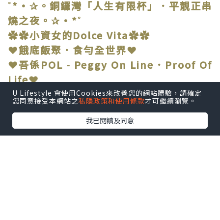
˚*•✰。銅鑼灣「人生有限杯」．平靚正串
燒之夜。✰•*˚
✿✿小資女的Dolce Vita✿✿
❤餓底飯聚．食勻全世界❤
❤吾係POL - Peggy On Line．Proof Of
Life❤
U Lifestyle 會使用Cookies來改善您的網站體驗，請確定
您同意接受本網站之
私隱政策和使用條款
才可繼續瀏覽。
我已閱讀及同意
❤
近排真係忙到頭頂出煙，難得夾到姐妹放
工，
當然要搵間舒舒服服嘅地方，啤一啤，串
一串，回吓氣。
朋友推介銅鑼灣「人生有限杯.串燒店」，
上到去環境仲要幾Chill，燈光暗暗地，傾