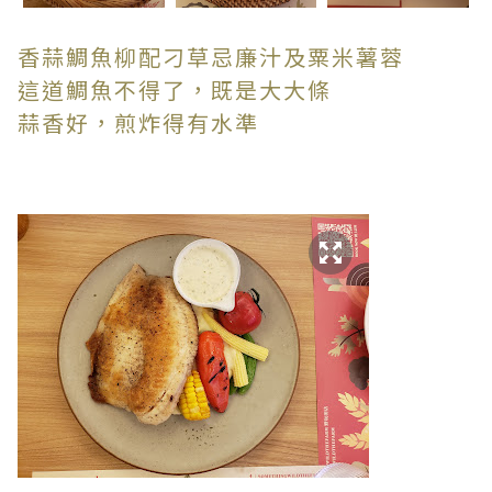
香蒜鯛魚柳配刁草忌廉汁及粟米薯蓉
這道鯛魚不得了，既是大大條
蒜香好，煎炸得有水準