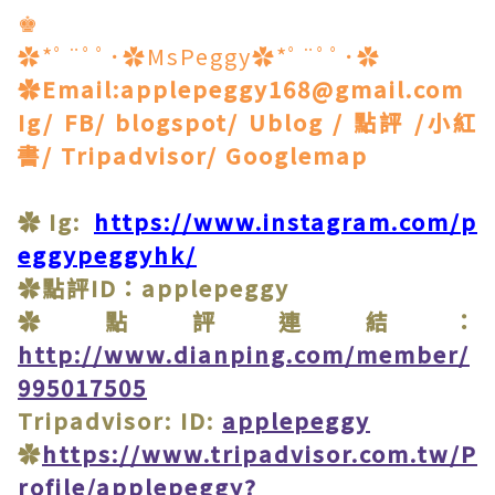
♚
✿*ﾟ¨ﾟﾟ･✿MsPeggy✿*ﾟ¨ﾟﾟ･✿
✿Email:applepeggy168@gmail.com
Ig/ FB/ blogspot/ Ublog / 點評 /小紅
書/ Tripadvisor/ Googlemap
✿Ig:
https://www.instagram.com/p
eggypeggyhk/
✿點評ID：applepeggy
✿點評連結：
http://www.dianping.com/member/
995017505
Tripadvisor: ID:
applepeggy
✿
https://www.tripadvisor.com.tw/P
rofile/applepeggy?