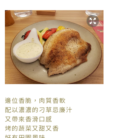
邊位香脆，肉質香軟
配以濃濃的刁草忌廉汁
又帶來香滑口感
烤的蔬菜又甜又香
好有田園風味