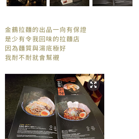
金鶴拉麵的出品一向有保證
是少有令我回味的拉麵店
因為麵質與湯底極好
我耐不耐就會幫襯