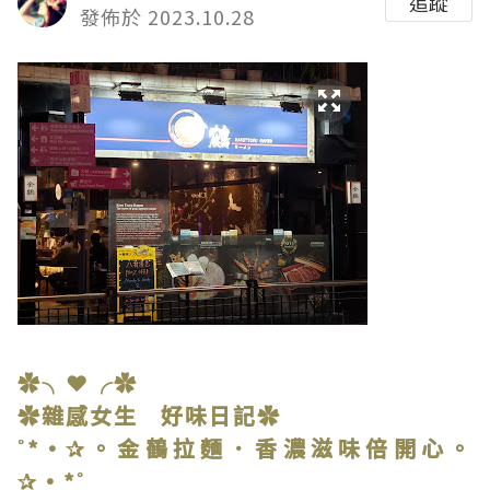
追蹤
發佈於 2023.10.28
✿╮❤╭✿
✿雜感女生 好味日記✿
˚*•✰。金鶴拉麵．香濃滋味倍開心。
✰•*˚