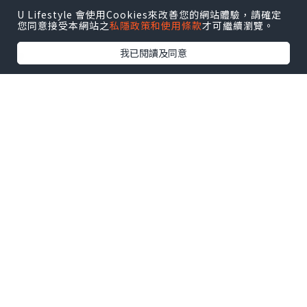
U Lifestyle 會使用Cookies來改善您的網站體驗，請確定
您同意接受本網站之
私隱政策和使用條款
才可繼續瀏覽。
我已閱讀及同意
❤
近排真係忙到頭頂出煙，難得夾到姐妹放
工，
當然要搵間舒舒服服嘅地方，啤一啤，串
一串，回吓氣。
朋友推介銅鑼灣「人生有限杯.串燒店」，
上到去環境仲要幾Chill，燈光暗暗地，傾
計啱啱好。