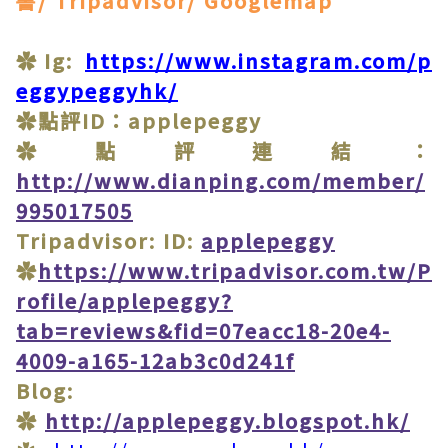
書/ Tripadvisor/ Googlemap
✿Ig:
https://www.instagram.com/p
eggypeggyhk/
✿點評ID：applepeggy
✿點評連結：
http://www.dianping.com/member/
995017505
Tripadvisor: ID:
applepeggy
✿
https://www.tripadvisor.com.tw/P
rofile/applepeggy?
tab=reviews&fid=07eacc18-20e4-
4009-a165-12ab3c0d241f
Blog:
✿
http://applepeggy.blogspot.hk/