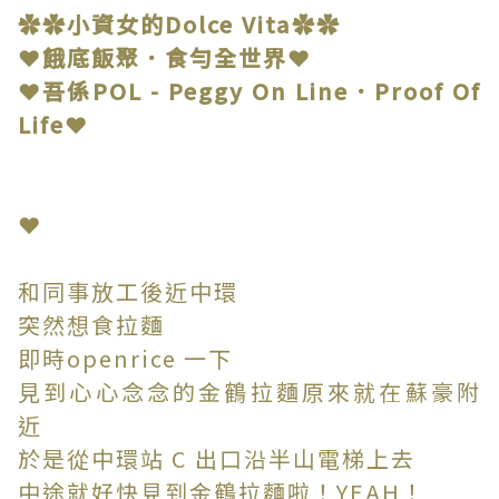
✿✿小資女的Dolce Vita✿✿
❤餓底飯聚．食勻全世界❤
❤吾係POL - Peggy On Line．Proof Of
Life❤
❤
和同事放工後近中環
突然想食拉麵
即時openrice 一下
見到心心念念的金鶴拉麵原來就在蘇豪附
近
於是從中環站 C 出口沿半山電梯上去
中途就好快見到金鶴拉麵啦！YEAH！