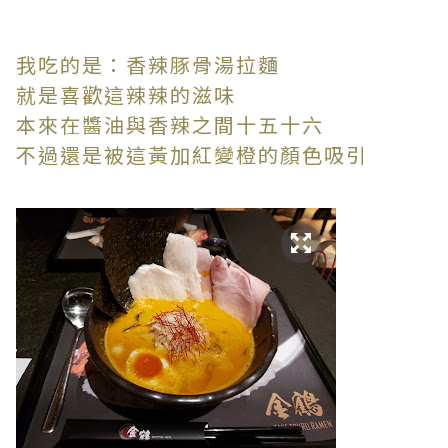
我吃的是：香辣豚骨湯拉麵
就是喜歡這辣辣的滋味
本來在醬油與香辣之間十五十六
不過還是被這黃加紅變橙的顏色吸引