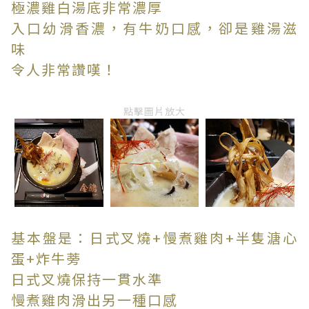
極濃雞白湯底非常濃厚
入口幼滑香濃，有牛奶口感，卻是雞湯滋
味
令人非常讚嘆！
點擊圖片放大
基本盤是：日式叉燒+慢煮雞肉+半隻溏心
蛋+炸牛蒡
日式叉燒保持一貫水準
慢煮雞肉滑出另一種口感