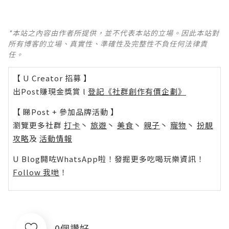
*本站之內容由作者所提供，並不代表本站的立場。因此本站對
所有博客的立場、真實性、準確性及完整性不負任何法律責
任。
【 U Creator 招募 】
出Post賺現金獎賞 l
登記《社群創作有價企劃》
【 睇Post + 參加品牌活動 】
瀏覽更多社群
打卡
丶
旅遊
丶
美食
丶
親子
丶
寵物
丶
扮靚
攻略
及
活動情報
U Blog開咗WhatsApp啦！發掘更多吃喝玩樂資訊！
Follow 我哋
！
0個讚好