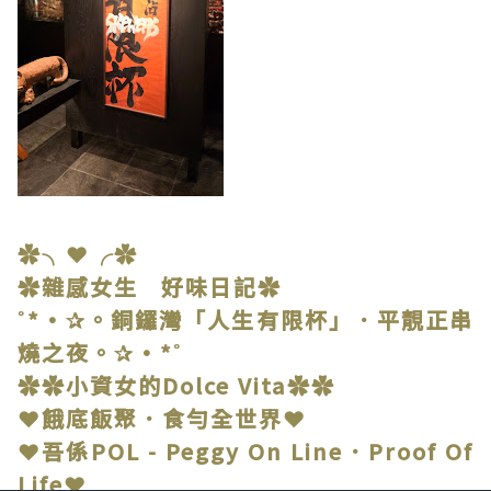
✿╮❤╭✿
✿雜感女生 好味日記✿
˚*•✰。銅鑼灣「人生有限杯」．平靚正串
燒之夜。✰•*˚
✿✿小資女的Dolce Vita✿✿
❤餓底飯聚．食勻全世界❤
❤吾係POL - Peggy On Line．Proof Of
Life❤