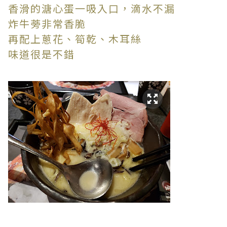
香滑的溏心蛋一吸入口，滴水不漏
炸牛蒡非常香脆
再配上蔥花、筍乾、木耳絲
味道很是不錯