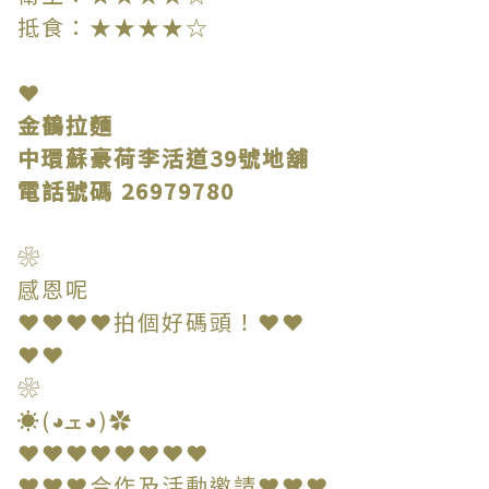
抵食：★★★★☆
❤
金鶴拉麵
中環蘇豪荷李活道39號地舖
電話號碼 26979780
❀
感恩呢
❤❤❤❤拍個好碼頭！❤❤
❤❤
❀
☀(◕ܫ◕)✿
❤❤❤❤❤❤❤❤
❤❤❤合作及活動邀請❤❤❤