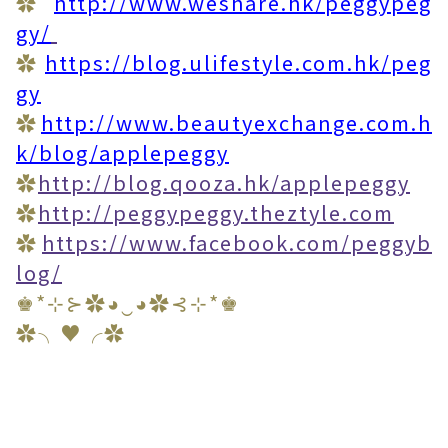
✿
http://www.weshare.hk/peggypeg
gy/
✿
https://blog.ulifestyle.com.hk/peg
gy
✿
http://www.beautyexchange.com.h
k/blog/applepeggy
✿
http://blog.qooza.hk/applepeggy
✿
http://peggypeggy.theztyle.com
✿
https://www.facebook.com/peggyb
log/
♚*⊹⊱✿◕‿◕✿⊰⊹*♚
✿╮♥╭✿