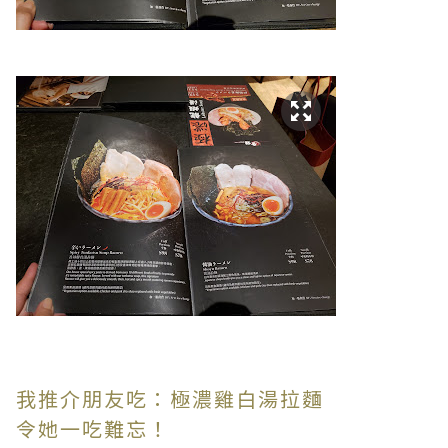
我推介朋友吃：極濃雞白湯拉麵
令她一吃難忘！