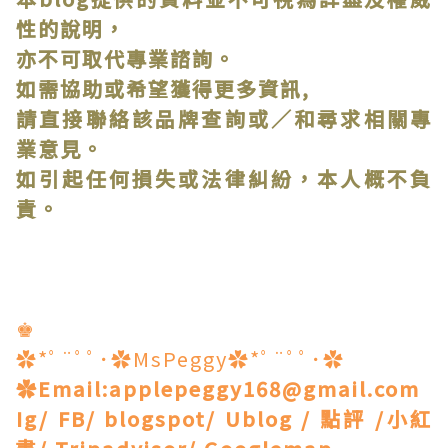
性的說明，
亦不可取代專業諮詢。
如需協助或希望獲得更多資訊,
請直接聯絡該品牌查詢或∕和尋求相關專
業意見。
如引起任何損失或法律糾紛，本人概不負
責。
♚
✿*ﾟ¨ﾟﾟ･✿MsPeggy✿*ﾟ¨ﾟﾟ･✿
✿Email:applepeggy168@gmail.com
Ig/ FB/ blogspot/ Ublog / 點評 /小紅