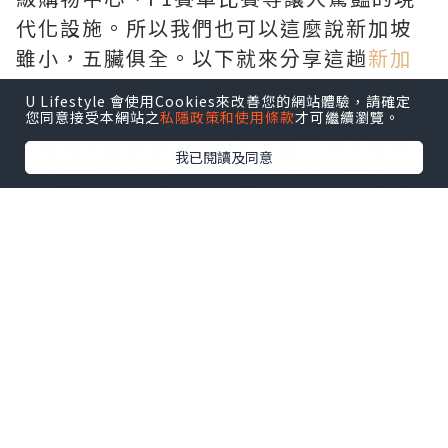
代化設施。所以我們也可以這麼說新加坡
雖小，五臟俱全。以下就來分享這趟
新加
坡自由行
旅行中學到的一些知識。
U Lifestyle 會使用Cookies來改善您的網站體驗，請確定
您同意接受本網站之
私隱政策和使用條款
才可繼續瀏覽。
濱海灣花園是新加坡必去景點，室內溫室
我已閱讀及同意
涼爽且景觀壯麗，非常值得參觀，不過也
要注意，新加坡有些景點或活動並不適合
每個人，例如新加坡環球影城（不喜歡玩
刺激遊樂設施的人）、新加坡動物園（不
想走太多路的人）。
新加坡交通方式：