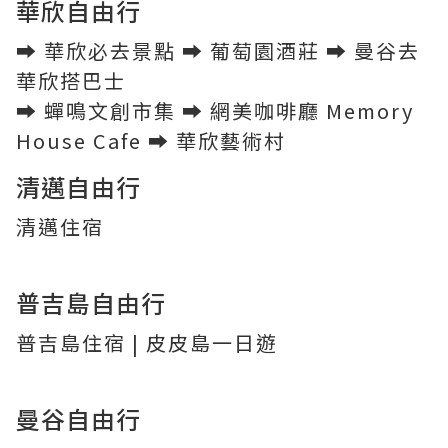
華欣自由行
➡︎
華欣必去景點
➡︎
葡萄園酒莊
➡︎
曼谷去
華欣搭巴士
➡︎
蟬鳴文創市集
➡︎
網美咖啡廳 Memory
House Cafe
➡︎
華欣藝術村
清邁自由行
清邁住宿
普吉島自由行
普吉島住宿
|
皮皮島一日遊
曼谷自由行