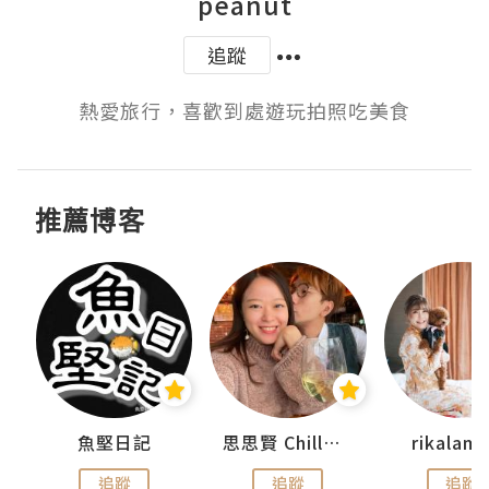
peanut
追蹤
熱愛旅行，喜歡到處遊玩拍照吃美食
推薦博客
urnal
魚堅日記
思思賢 ChillMyBabe
rikala
追蹤
追蹤
追蹤