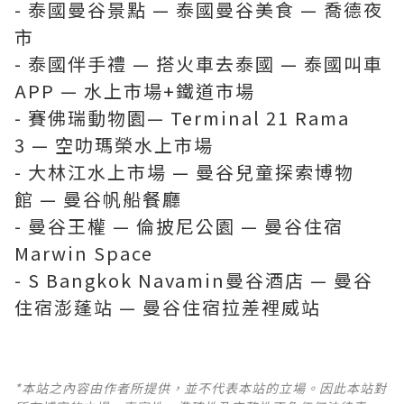
-
泰國曼谷景點
—
泰國曼谷美食
—
喬德夜
市
-
泰國伴手禮
—
搭火車去泰國
—
泰國叫車
APP
—
水上市場+鐵道市場
-
賽佛瑞動物園
—
Terminal 21 Rama
3
—
空叻瑪榮水上市場
-
大林江水上市場
—
曼谷兒童探索博物
館
—
曼谷帆船餐廳
-
曼谷王權
—
倫披尼公園
—
曼谷住宿
Marwin Space
-
S Bangkok Navamin曼谷酒店
—
曼谷
住宿澎蓬站
—
曼谷住宿拉差裡威站
*本站之內容由作者所提供，並不代表本站的立場。因此本站對