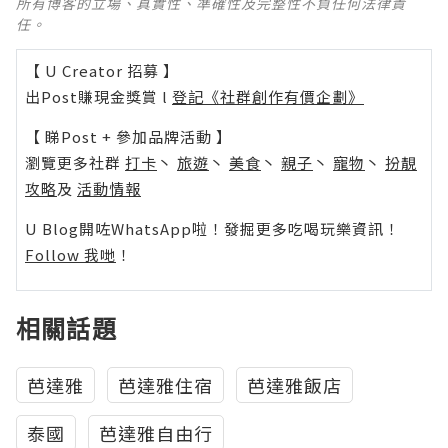
所有博客的立場、真實性、準確性及完整性不負任何法律責
任。
【 U Creator 招募 】
出Post賺現金獎賞 l
登記《社群創作有價企劃》
【 睇Post + 參加品牌活動 】
瀏覽更多社群
打卡
丶
旅遊
丶
美食
丶
親子
丶
寵物
丶
扮靚
攻略
及
活動情報
U Blog開咗WhatsApp啦！發掘更多吃喝玩樂資訊！
Follow 我哋
！
相關話題
芭達雅
芭達雅住宿
芭達雅飯店
泰國
芭達雅自由行