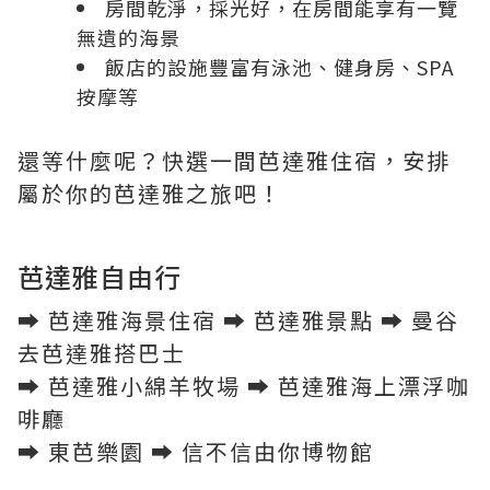
房間乾淨，採光好，在房間能享有一覽
無遺的海景
飯店的設施豐富有泳池、健身房、SPA
按摩等
還等什麼呢？快選一間芭達雅住宿，安排
屬於你的芭達雅之旅吧！
芭達雅自由行
➡︎
芭達雅海景住宿
➡︎
芭達雅景點
➡︎
曼谷
去芭達雅搭巴士
➡︎
芭達雅小綿羊牧場
➡︎
芭達雅海上漂浮咖
啡廳
➡︎
東芭樂園
➡︎
信不信由你博物館