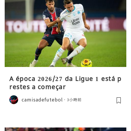
A época 2026/27 da Ligue 1 está p
restes a começar
camisadefutebol
3小時前